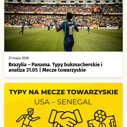
31 maja 2026
Brazylia – Panama. Typy bukmacherskie i
analiza 31.05 | Mecze towarzyskie