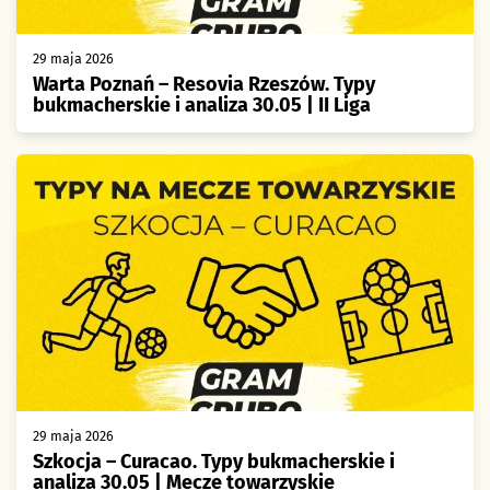
29 maja 2026
Warta Poznań – Resovia Rzeszów. Typy
bukmacherskie i analiza 30.05 | II Liga
29 maja 2026
Szkocja – Curacao. Typy bukmacherskie i
analiza 30.05 | Mecze towarzyskie