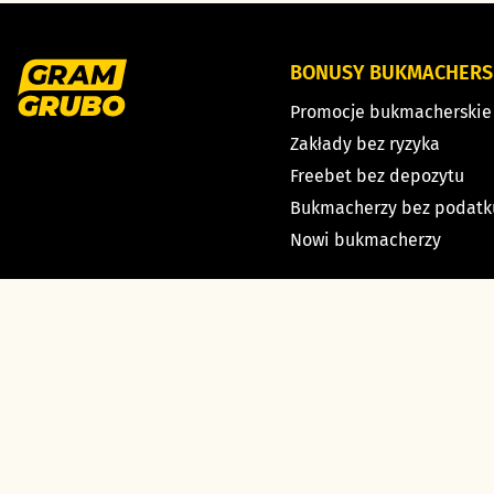
BONUSY BUKMACHERS
Promocje bukmacherskie
Zakłady bez ryzyka
Freebet bez depozytu
Bukmacherzy bez podatk
Nowi bukmacherzy
Polityka prywatności
Hazard może uzależniać. Graj odpowiedzial
Jeśli zauważyłeś u siebie objawy uzależnienia, skontaktuj się z instytuc