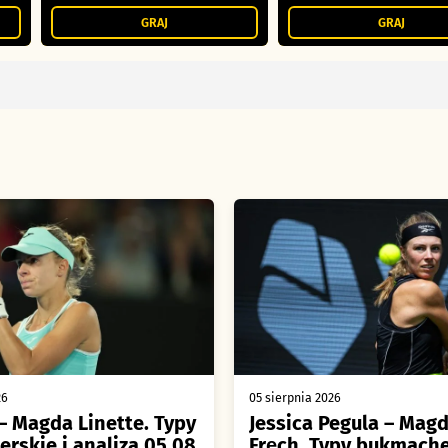
GRAJ
GRAJ
26
05 sierpnia 2026
 – Magda Linette. Typy
Jessica Pegula – Mag
rskie i analiza 05.08
Fręch. Typy bukmache