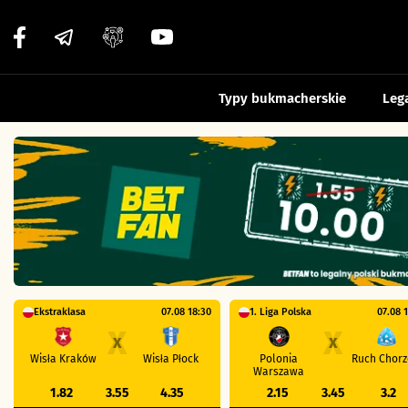
Typy bukmacherskie
Leg
Ekstraklasa
07.08 18:30
1. Liga Polska
07.08 
X
X
Wisła Kraków
Wisła Płock
Polonia
Ruch Chor
Warszawa
1.82
3.55
4.35
2.15
3.45
3.2