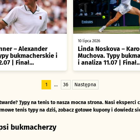
10 lipca 2026
inner – Alexander
Linda Noskova – Karo
Typy bukmacherskie i
Muchova. Typy bukma
2.07 | Finał
i analiza 11.07 | Finał
onu
Wimbledonu
1
…
36
Następna
 twarde?
Typy
na tenis to nasza mocna strona. Nasi eksperci 
mowe tenis typy na dziś, zobacz gotowe kupony i dowiedz się,
epsi bukmacherzy