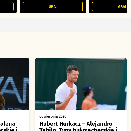
GRAJ
GRAJ
05 sierpnia 2026
dalena
Hubert Hurkacz – Alejandro
rskie i
Tabilo. Typy bukmacherskie i