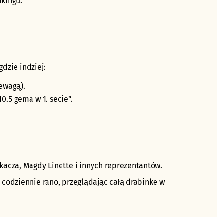
nkingu.
dzie indziej:
zewagą).
0.5 gema w 1. secie”.
rkacza, Magdy Linette i innych reprezentantów.
codziennie rano, przeglądając całą drabinkę w