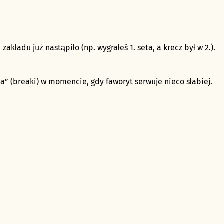
kładu już nastąpiło (np. wygrałeś 1. seta, a krecz był w 2.).
a” (breaki) w momencie, gdy faworyt serwuje nieco słabiej.