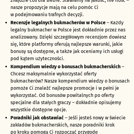
znajdzie coś dla siebie. Stawiamy na jakość, nie ilość –
nasze propozycje mają na celu pomóc Ci
w podejmowaniu trafnych decyzji.
Recenzje legalnych bukmacherów w Polsce
– Każdy
legalny bukmacher
w Polsce jest dokładnie przez nas
analizowany. Dzięki szczegółowym recenzjom dowiesz
się, które platformy oferują najlepsze warunki, jakie
bonusy są dostępne, a także jak oceniamy ich usługi
pod kątem użyteczności.
Kompendium wiedzy o bonusach bukmacherskich
–
Chcesz maksymalnie wykorzystać oferty
bukmacherów? Nasze kompendium wiedzy o bonusach
pomoże Ci znaleźć najlepsze promocje i w pełni je
wykorzystać. Od bonusów powitalnych po oferty
specjalne dla stałych graczy – dokładnie opisujemy
wszystkie dostępne opcje.
Poradniki jak obstawiać
– Jeśli jesteś nowy w świecie
zakładów bukmacherskich, nasze poradniki krok
po kroku pomogą Ci rozpocząć przygodę