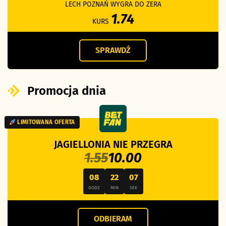
LECH POZNAŃ WYGRA DO ZERA
1.74
KURS
SPRAWDŹ
Promocja dnia
LIMITOWANA OFERTA
JAGIELLONIA NIE PRZEGRA
1.55
10.00
08
22
07
GODZ
MIN
SEK
ODBIERAM