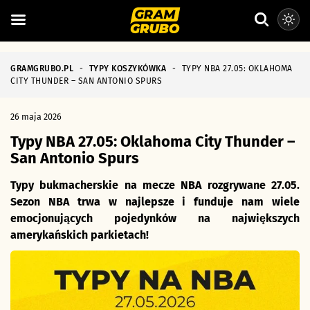
GRAMGRUBO.PL
-
TYPY KOSZYKÓWKA
-
TYPY NBA 27.05: OKLAHOMA
CITY THUNDER – SAN ANTONIO SPURS
26 maja 2026
Typy NBA 27.05: Oklahoma City Thunder –
San Antonio Spurs
Typy bukmacherskie na mecze NBA rozgrywane 27.05.
Sezon NBA trwa w najlepsze i funduje nam wiele
emocjonujących pojedynków na największych
amerykańskich parkietach!