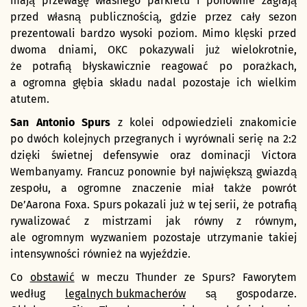
mają przewagę własnego parkietu i ponownie zagrają
przed własną publicznością, gdzie przez cały sezon
prezentowali bardzo wysoki poziom. Mimo klęski przed
dwoma dniami, OKC pokazywali już wielokrotnie,
że potrafią błyskawicznie reagować po porażkach,
a ogromna głębia składu nadal pozostaje ich wielkim
atutem.
San Antonio Spurs
z kolei odpowiedzieli znakomicie
po dwóch kolejnych przegranych i wyrównali serię na 2:2
dzięki świetnej defensywie oraz dominacji Victora
Wembanyamy. Francuz ponownie był największą gwiazdą
zespołu, a ogromne znaczenie miał także powrót
De’Aarona Foxa. Spurs pokazali już w tej serii, że potrafią
rywalizować z mistrzami jak równy z równym,
ale ogromnym wyzwaniem pozostaje utrzymanie takiej
intensywności również na wyjeździe.
Co
obstawić
w meczu Thunder ze Spurs? Faworytem
według
legalnych bukmacherów
są gospodarze.