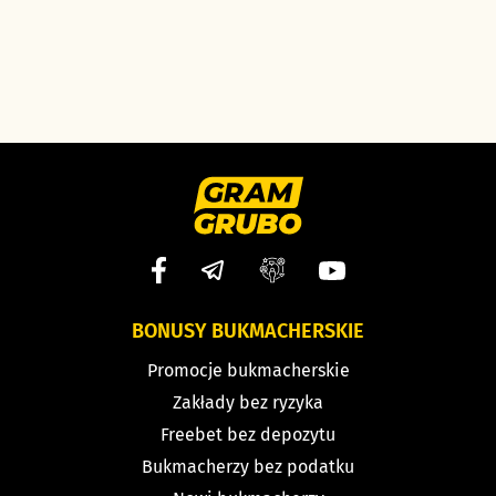
BONUSY BUKMACHERSKIE
Promocje bukmacherskie
Zakłady bez ryzyka
Freebet bez depozytu
Bukmacherzy bez podatku