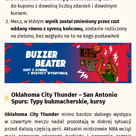
do kuponu z dowolną liczbą zdarzeń i dowolnym
kursem.
Mecz, w którym
wynik został zmieniony przez rzut
oddany równo z syreną końcową
, zostanie rozliczony
na zielono, bez względu na to na kogo postawiłeś!
Oklahoma City Thunder – San Antonio
Spurs: Typy bukmacherskie, kursy
Oklahoma City Thunder
mimo bardzo słabego występu
w czwartym meczu nadal pozostają w dobrej sytuacji
przed dalszą częścią serii. Aktualni mistrzowie NBA wciąż