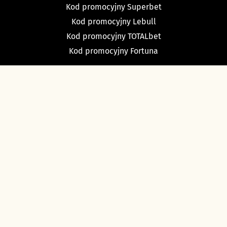
Kod promocyjny Superbet
Kod promocyjny Lebull
Kod promocyjny TOTALbet
Kod promocyjny Fortuna
TYPY BUKMACHERSKIE
Typy dnia
Typy na dziś piłka nożna
Typy na tenis
Typy na NBA
Typy na NHL
Typy bukmacherskie Sport Betfan
O nas i kontakt
Ustawienia cookies