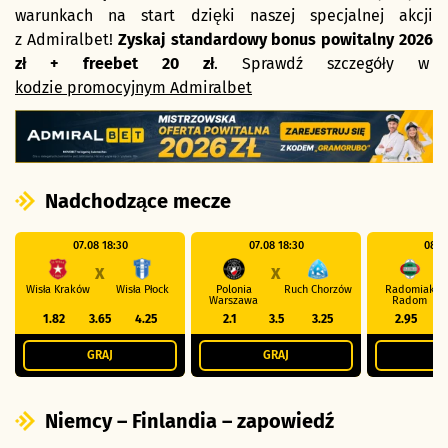
warunkach na start dzięki naszej specjalnej akcji
z Admiralbet!
Zyskaj standardowy bonus powitalny 2026
zł + freebet 20 zł
. Sprawdź szczegóły w
kodzie promocyjnym Admiralbet
Nadchodzące mecze
07.08 18:30
07.08 18:30
08.0
X
X
Wisła Kraków
Wisła Płock
Polonia
Ruch Chorzów
Radomiak
Warszawa
Radom
1.82
3.65
4.25
2.1
3.5
3.25
2.95
GRAJ
GRAJ
G
Niemcy – Finlandia – zapowiedź