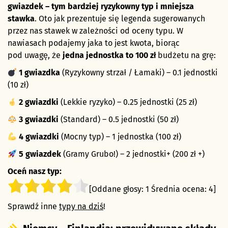
gwiazdek – tym bardziej ryzykowny typ i mniejsza
stawka
. Oto jak prezentuje się legenda sugerowanych
przez nas stawek w zależności od oceny typu. W
nawiasach podajemy jaka to jest kwota, biorąc
pod uwagę, że
jedna jednostka to 100 zł
budżetu na grę:
1 gwiazdka
(Ryzykowny strzał / Łamaki) – 0.1 jednostki
(10 zł)
2 gwiazdki
(Lekkie ryzyko) – 0.25 jednostki (25 zł)
3 gwiazdki
(Standard) – 0.5 jednostki (50 zł)
4 gwiazdki
(Mocny typ) – 1 jednostka (100 zł)
5 gwiazdek
(Gramy Grubo!) – 2 jednostki+ (200 zł +)
Oceń nasz typ:
[Oddane głosy:
1
Średnia ocena:
4
]
Sprawdź inne
typy na dziś
!