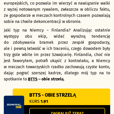
europejskich, co pozwala im wierzyć w nawiązanie walki
z wyżej notowanym rywalem, zwłaszcza w obliczu faktu,
że gospodarze w meczach kontrolnych czasem pozwalają
sobie na chwile dekoncentracji w obronie.
Jaki typ na Niemcy – Finlandia? Analizując ostatnie
występy obu ekip, widać wyraźną tendencję
do zdobywania bramek przez zespół gospodarzy,
ale i pewną łatwość w ich traceniu, czego dowodem były
trzy gole wbite im przez Szwajcarię. Finlandia, choć nie
jest faworytem, potrafi ukąsić z kontrataku, a Niemcy
w meczach towarzyskich rzadko zachowują czyste konto,
dając pograć szerszej kadrze, dlatego mój typ na to
spotkanie to
BTTS
– obie strzelą
.
BTTS - OBIE STRZELĄ
KURS
1.91
ZAGRAJ JUŻ TERAZ