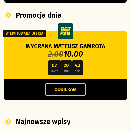
Promocja dnia
LIMITOWANA OFERTA
WYGRANA MATEUSZ GAMROTA
2.00
10.00
07
20
42
GODZ
MIN
SEK
ODBIERAM
Najnowsze wpisy