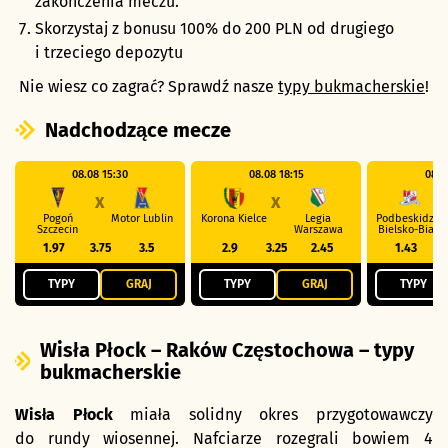
zakończenia meczu.
Skorzystaj z bonusu 100% do 200 PLN od drugiego
i trzeciego depozytu
Nie wiesz co zagrać? Sprawdź nasze
typy bukmacherskie
!
Nadchodzące mecze
08.08 15:30
08.08 18:15
08.0
X
X
Pogoń
Motor Lublin
Korona Kielce
Legia
Podbeskidzie
Szczecin
Warszawa
Bielsko-Biała
1.97
3.75
3.5
2.9
3.25
2.45
1.43
TYPY
GRAJ
TYPY
GRAJ
TYPY
Wisła Płock – Raków Częstochowa – typy
bukmacherskie
Wisła Płock
miała solidny okres przygotowawczy
do rundy wiosennej. Nafciarze rozegrali bowiem 4