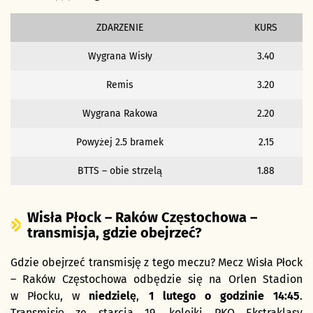
ZDARZENIE
KURS
Wygrana Wisły
3.40
Remis
3.20
Wygrana Rakowa
2.20
Powyżej 2.5 bramek
2.15
BTTS – obie strzelą
1.88
Wisła Płock – Raków Częstochowa –
transmisja, gdzie obejrzeć?
Gdzie obejrzeć transmisję z tego meczu? Mecz Wisła Płock
– Raków Częstochowa odbędzie się na Orlen Stadion
w Płocku, w
niedzielę
,
1
lutego o godzinie 14:45
.
Transmisję ze starcia 19. kolejki PKO Ekstraklasy