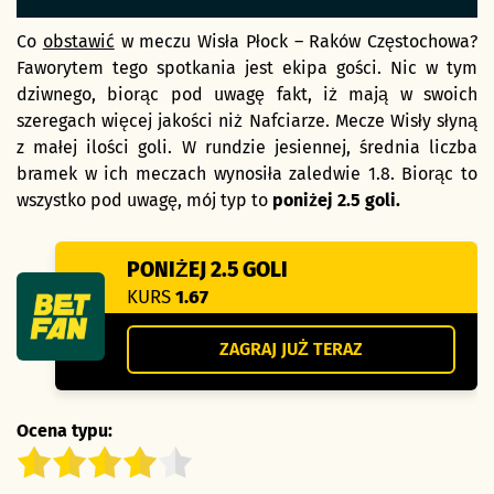
Co
obstawić
w meczu Wisła Płock – Raków Częstochowa?
Faworytem tego spotkania jest ekipa gości. Nic w tym
dziwnego, biorąc pod uwagę fakt, iż mają w swoich
szeregach więcej jakości niż Nafciarze. Mecze Wisły słyną
z małej ilości goli. W rundzie jesiennej, średnia liczba
bramek w ich meczach wynosiła zaledwie 1.8. Biorąc to
wszystko pod uwagę, mój typ to
poniżej 2.5 goli.
PONIŻEJ 2.5 GOLI
KURS
1.67
ZAGRAJ JUŻ TERAZ
Ocena typu: