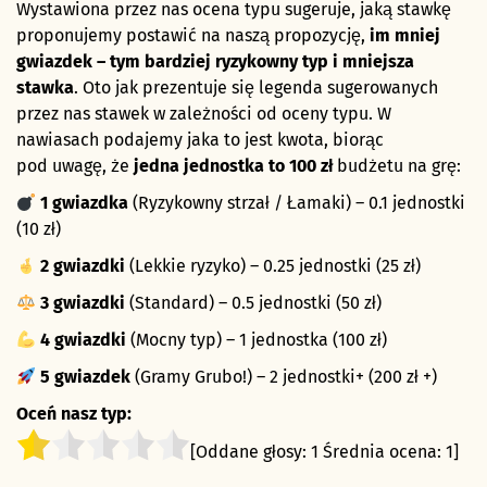
Wystawiona przez nas ocena typu sugeruje, jaką stawkę
proponujemy postawić na naszą propozycję,
im mniej
gwiazdek – tym bardziej ryzykowny typ i mniejsza
stawka
. Oto jak prezentuje się legenda sugerowanych
przez nas stawek w zależności od oceny typu. W
nawiasach podajemy jaka to jest kwota, biorąc
pod uwagę, że
jedna jednostka to 100 zł
budżetu na grę:
1 gwiazdka
(Ryzykowny strzał / Łamaki) – 0.1 jednostki
(10 zł)
2 gwiazdki
(Lekkie ryzyko) – 0.25 jednostki (25 zł)
3 gwiazdki
(Standard) – 0.5 jednostki (50 zł)
4 gwiazdki
(Mocny typ) – 1 jednostka (100 zł)
5 gwiazdek
(Gramy Grubo!) – 2 jednostki+ (200 zł +)
Oceń nasz typ:
[Oddane głosy:
1
Średnia ocena:
1
]