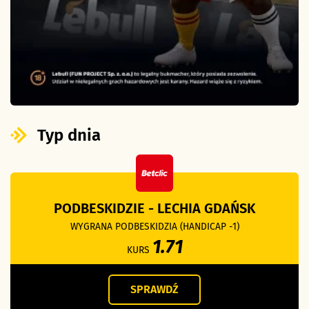
Typ dnia
PODBESKIDZIE - LECHIA GDAŃSK
WYGRANA PODBESKIDZIA (HANDICAP -1)
1.71
KURS
SPRAWDŹ