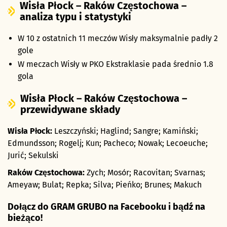
Wisła Płock – Raków Częstochowa –
analiza typu i statystyki
W 10 z ostatnich 11 meczów Wisły maksymalnie padły 2
gole
W meczach Wisły w PKO Ekstraklasie pada średnio 1.8
gola
Wisła Płock – Raków Częstochowa –
przewidywane składy
Wisła Płock:
Leszczyński; Haglind; Sangre; Kamiński;
Edmundsson; Rogelj; Kun; Pacheco; Nowak; Lecoeuche;
Jurić; Sekulski
Raków Częstochowa:
Zych; Mosór; Racovitan; Svarnas;
Ameyaw; Bulat; Repka; Silva; Pieńko; Brunes; Makuch
Dołącz do GRAM GRUBO na Facebooku i bądź na
bieżąco!