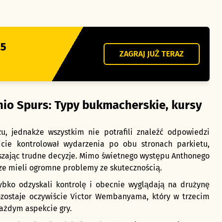
.5
ZAGRAJ JUŻ TERAZ
io Spurs: Typy bukmacherskie, kursy
u, jednakże wszystkim nie potrafili znaleźć odpowiedzi
ie kontrolował wydarzenia po obu stronach parkietu,
szając trudne decyzje. Mimo świetnego występu Anthonego
rze mieli ogromne problemy ze skutecznością.
ybko odzyskali kontrolę i obecnie wyglądają na drużynę
zostaje oczywiście Victor Wembanyama, który w trzecim
każdym aspekcie gry.