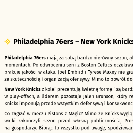
Philadelphia 76ers – New York Knick
Philadelphia 76ers
mają za sobą bardzo nierówny sezon, ale
momentach. Po odwróceniu serii z Boston Celtics oczekiwa
brakuje jakości w ataku. Joel Embiid i Tyrese Maxey nie 
ze skutecznością i organizacją ofensywy. Mimo to powrót d
New York Knicks
z kolei prezentują świetną formę i są bar
w play-offach, a liderem pozostaje Jalen Brunson, który 
Knicks imponują przede wszystkim defensywą i konsekwencj
Co zagrać w meczu Pistons z Magic? Mimo że Knicks wygląd
walki zakończyli sezon przed własną publicznością. Pre
na gospodarzy. Biorąc to wszystko pod uwagę, spodziewam