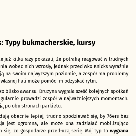
s: Typy bukmacherskie, kursy
 już kilka razy pokazali, że potrafią reagować w trudnych
nia wobec nich wzrosły, jednak przeciwko Knicks wyraźnie
grają na swoim najwyższym poziomie, a zespół ma problemy
o własnej hali może pomóc im odzyskać rytm.
dzo blisko awansu. Drużyna wygrała sześć kolejnych spotkań
regularnie prowadzi zespół w najważniejszych momentach.
ą po obu stronach parkietu.
ają obecnie lepiej, trudno spodziewać się, by 76ers bez
sja jest ogromna, ale może ona zadziałać mobilizująco
 się, że gospodarze przedłużą serię. Mój typ to
wygrana