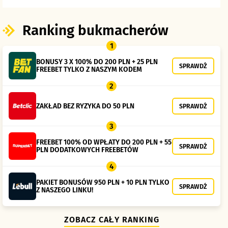
Ranking bukmacherów
1
BONUSY 3 X 100% DO 200 PLN + 25 PLN
SPRAWDŹ
FREEBET TYLKO Z NASZYM KODEM
2
ZAKŁAD BEZ RYZYKA DO 50 PLN
SPRAWDŹ
3
FREEBET 100% OD WPŁATY DO 200 PLN + 55
SPRAWDŹ
PLN DODATKOWYCH FREEBETÓW
4
PAKIET BONUSÓW 950 PLN + 10 PLN TYLKO
SPRAWDŹ
Z NASZEGO LINKU!
ZOBACZ CAŁY RANKING