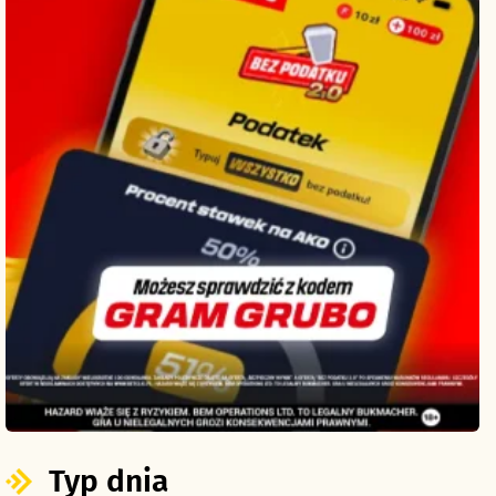
Typ dnia