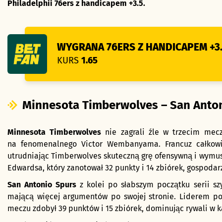
Philadelphii 76ers z handicapem +3.5.
WYGRANA 76ERS Z HANDICAPEM +3
KURS
1.65
Minnesota Timberwolves – San Anton
Minnesota Timberwolves
nie zagrali źle w trzecim mecz
na fenomenalnego Victor Wembanyama. Francuz całkowic
utrudniając Timberwolves skuteczną grę ofensywną i wymu
Edwardsa, który zanotował 32 punkty i 14 zbiórek, gospoda
San Antonio Spurs
z kolei po słabszym początku serii sz
mającą więcej argumentów po swojej stronie. Liderem po
meczu zdobył 39 punktów i 15 zbiórek, dominując rywali w 