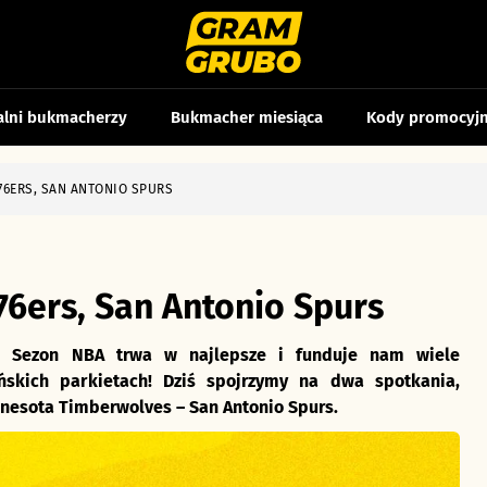
alni bukmacherzy
Bukmacher miesiąca
Kody promocyj
 76ERS, SAN ANTONIO SPURS
76ers, San Antonio Spurs
. Sezon NBA trwa w najlepsze i funduje nam wiele
skich parkietach! Dziś spojrzymy na dwa spotkania,
innesota Timberwolves – San Antonio Spurs.