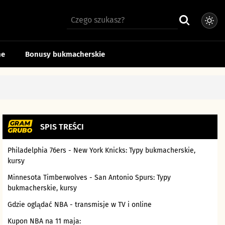
ne
Bonusy bukmacherskie
SPIS TREŚCI
Philadelphia 76ers - New York Knicks: Typy bukmacherskie,
kursy
Minnesota Timberwolves - San Antonio Spurs: Typy
bukmacherskie, kursy
Gdzie oglądać NBA - transmisje w TV i online
Kupon NBA na 11 maja: