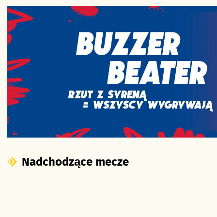
Nadchodzące mecze