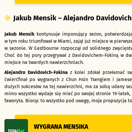
Jakub Mensik – Alejandro Davidovich
Jakub Mensik
kontynuuje imponujący sezon, potwierdzając
w tym roku triumfował w Miami, zajął już miejsce w pierwsze
w sezonie. W Eastbourne rozpoczął od solidnego zwycięstw
Choć do tej pory przegrywał z Davidovichem-Fokiną w dw
miejsce na twardych nawierzchniach.
Alejandro Davidovich-Fokina
z kolei zdołał przełamać sw
ćwierćfinał po wygranych z Chun Hsin Tsengiem i James
dużych sukcesów na tej nawierzchni, ma za sobą udany se
mimo wszystko wydaje się mieć po swojej stronie 19-latek,
faworyta. Biorąc to wszystko pod uwagę, moja propozycja t
WYGRANA MENSIKA