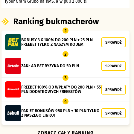
Typer Gram Grubo na KMŚ, a w puli 2 000 zł!
Ranking bukmacherów
1
BONUSY 3 X 100% DO 200 PLN + 25 PLN
SPRAWDŹ
FREEBET TYLKO Z NASZYM KODEM
2
ZAKŁAD BEZ RYZYKA DO 50 PLN
SPRAWDŹ
3
FREEBET 100% OD WPŁATY DO 200 PLN + 55
SPRAWDŹ
PLN DODATKOWYCH FREEBETÓW
4
PAKIET BONUSÓW 950 PLN + 10 PLN TYLKO
SPRAWDŹ
Z NASZEGO LINKU!
ZOBACZ CAŁY RANKING