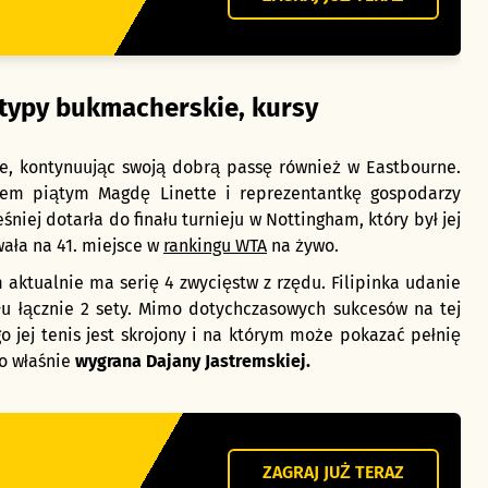
 typy bukmacherskie, kursy
ie, kontynuując swoją dobrą passę również w Eastbourne.
em piątym Magdę Linette i reprezentantkę gospodarzy
niej dotarła do finału turnieju w Nottingham, który był jej
ała na 41. miejsce w
rankingu WTA
na żywo.
ktualnie ma serię 4 zwycięstw z rzędu. Filipinka udanie
ału łącznie 2 sety. Mimo dotychczasowych sukcesów na tej
o jej tenis jest skrojony i na którym może pokazać pełnię
to właśnie
wygrana Dajany Jastremskiej.
ZAGRAJ JUŻ TERAZ