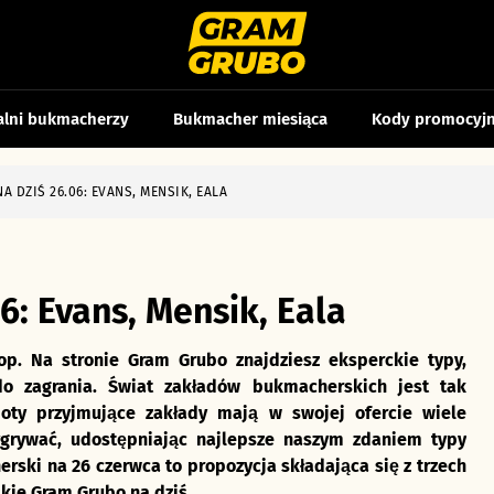
alni bukmacherzy
Bukmacher miesiąca
Kody promocyj
 DZIŚ 26.06: EVANS, MENSIK, EALA
6: Evans, Mensik, Eala
p. Na stronie Gram Grubo znajdziesz eksperckie typy,
o zagrania. Świat zakładów bukmacherskich jest tak
oty przyjmujące zakłady mają w swojej ofercie wiele
grywać, udostępniając najlepsze naszym zdaniem typy
ski na 26 czerwca to propozycja składająca się z trzech
kie Gram Grubo na dziś.