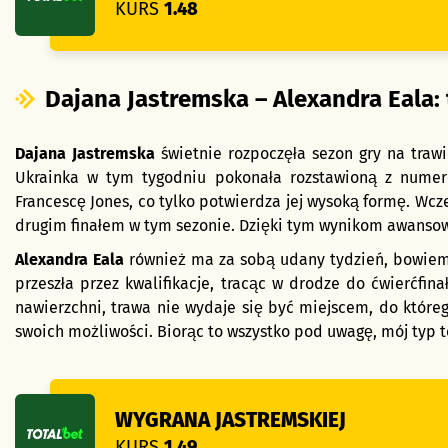
KURS
1.48
Dajana Jastremska – Alexandra Eala:
Dajana Jastremska
świetnie rozpoczęła sezon gry na traw
Ukrainka w tym tygodniu pokonała rozstawioną z numer
Francescę Jones, co tylko potwierdza jej wysoką formę. Wcześ
drugim finałem w tym sezonie. Dzięki tym wynikom awansow
Alexandra Eala
również ma za sobą udany tydzień, bowiem a
przeszła przez kwalifikacje, tracąc w drodze do ćwierćfin
nawierzchni, trawa nie wydaje się być miejscem, do któreg
swoich możliwości. Biorąc to wszystko pod uwagę, mój typ 
WYGRANA JASTREMSKIEJ
KURS
1.49