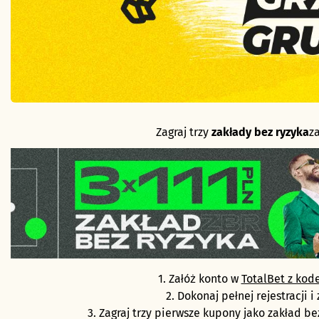
Zagraj trzy
zakłady bez ryzyka
za
1. Załóż konto w
TotalBet z ko
2. Dokonaj pełnej rejestracji
3. Zagraj trzy pierwsze kupony jako zakład be