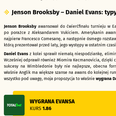
Jenson Brooksby – Daniel Evans: typ
Jenson Brooksby
awansował do ćwierćfinału turnieju w E
po porażce z Aleksandarem Vukiciem. Amerykanin awanso
najpierw Francesco Comesanę, a następnie ósmego rozsta
którą prezentował przed laty, jego występy w ostatnim czas
Daniel Evans
z kolei sprawił niemałą niespodziankę, eli
Wcześniej odprawił również Miomira Kecmanovicia, dzięki
sukcesy na Wimbledonie były nie najlepsze, obecna fo
właśnie Anglik ma większe szanse na awans do kolejnej run
wszystko pod uwagę, moja propozycja to właśnie
wygrana D
WYGRANA EVANSA
KURS
1.86