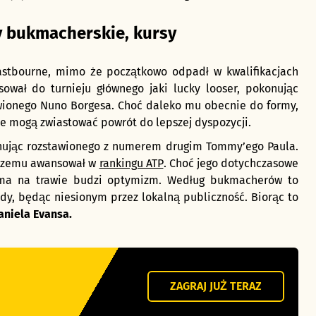
y bukmacherskie, kursy
astbourne, mimo że początkowo odpadł w kwalifikacjach
wał do turnieju głównego jaki lucky looser, pokonując
wionego Nuno Borgesa. Choć daleko mu obecnie do formy,
ie mogą zwiastować powrót do lepszej dyspozycji.
minując rozstawionego z numerem drugim Tommy’ego Paula.
 czemu awansował w
rankingu ATP
. Choć jego dotychczasowe
rma na trawie budzi optymizm. Według bukmacherów to
dy, będąc niesionym przez lokalną publiczność. Biorąc to
aniela Evansa.
ZAGRAJ JUŻ TERAZ