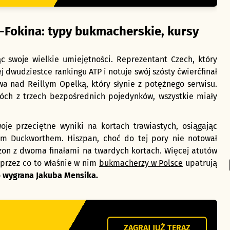
-Fokina: typy bukmacherskie, kursy
 swoje wielkie umiejętności. Reprezentant Czech, który
j dwudziestce rankingu ATP i notuje swój szósty ćwierćfinał
a nad Reillym Opelką, który słynie z potężnego serwisu.
óch z trzech bezpośrednich pojedynków, wszystkie miały
oje przeciętne wyniki na kortach trawiastych, osiągając
em Duckworthem. Hiszpan, choć do tej pory nie notował
zon z dwoma finałami na twardych kortach. Więcej atutów
 przez co to właśnie w nim
bukmacherzy w Polsce
upatrują
o
wygrana Jakuba Mensika.
ZAGRAJ JUŻ TERAZ