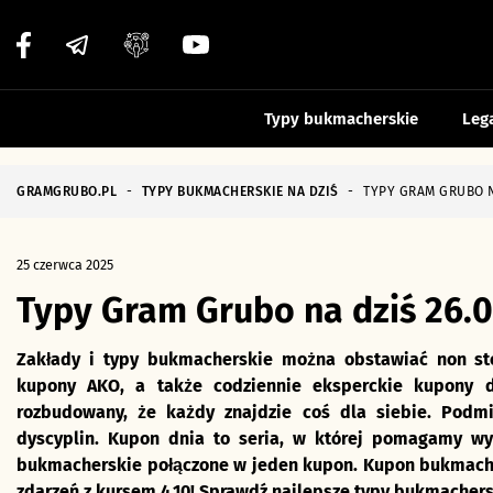
Typy bukmacherskie
Leg
GRAMGRUBO.PL
-
TYPY BUKMACHERSKIE NA DZIŚ
-
TYPY GRAM GRUBO NA
25 czerwca 2025
Typy Gram Grubo na dziś 26.0
Zakłady i typy bukmacherskie można obstawiać non sto
kupony AKO, a także codziennie eksperckie kupony d
rozbudowany, że każdy znajdzie coś dla siebie. Podmi
dyscyplin. Kupon dnia to seria, w której pomagamy wy
bukmacherskie
połączone w jeden kupon. Kupon bukmacher
zdarzeń z kursem 4.10! Sprawdź najlepsze typy bukmachers