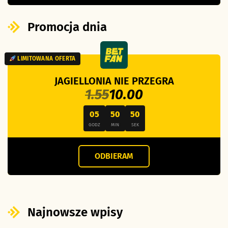
Promocja dnia
LIMITOWANA OFERTA
JAGIELLONIA NIE PRZEGRA
1.55
10.00
05
50
49
GODZ
MIN
SEK
ODBIERAM
Najnowsze wpisy