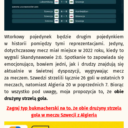
Wtorkowy pojedynek będzie drugim pojedynkiem
w historii pomiędzy tymi reprezentacjami. Jedyny,
dotychczasowy mecz miał miejsce w 2022 roku, kiedy to
wygrali Skandynawowie 2:0. Spotkanie to zapowiada się
emocjonująco, bowiem jedni, jak i drudzy znajdują się
aktualnie w świetnej dyspozycji, wygrywając mecz
za meczem. Szwedzi strzelili łącznie 26 goli w ostatnich 9
meczach, natomiast Algieria 20 w poprzednich 7. Biorąc
to wszystko pod uwagę, moja propozycja to, że
obie
drużyny strzelą gola.
Zagraj typ bukmacherski na to, że obie drużyny strzelą
gola w meczu Szwecji z Algierią