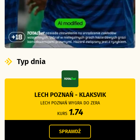
Typ dnia
LECH POZNAŃ - KLAKSVIK
LECH POZNAŃ WYGRA DO ZERA
1.74
KURS
SPRAWDŹ