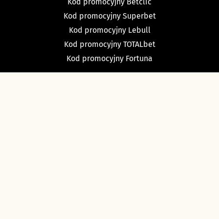
Kod promocyjny Betclic
Kod promocyjny Superbet
Kod promocyjny Lebull
Kod promocyjny TOTALbet
Kod promocyjny Fortuna
TYPY BUKMACHERSKIE
Typy dnia
Typy na dziś piłka nożna
Typy na tenis
Typy na NBA
Typy na NHL
Typy bukmacherskie Sport Betfan
O nas i kontakt
Ustawienia cookies