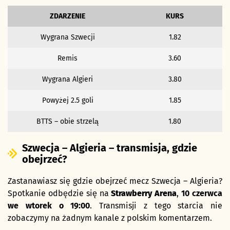
ZDARZENIE
KURS
Wygrana Szwecji
1.82
Remis
3.60
Wygrana Algieri
3.80
Powyżej 2.5 goli
1.85
BTTS – obie strzelą
1.80
Szwecja – Algieria – transmisja, gdzie
obejrzeć?
Zastanawiasz się gdzie obejrzeć mecz Szwecja – Algieria?
Spotkanie odbędzie się na
Strawberry Arena
,
10 czerwca
we wtorek
o 19:00
. Transmisji z tego starcia nie
zobaczymy na żadnym kanale z polskim komentarzem.