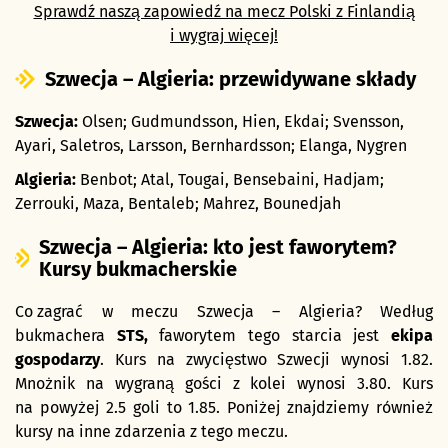
Sprawdź naszą zapowiedź na mecz Polski z Finlandią
i wygraj więcej!
Szwecja – Algieria: przewidywane składy
Szwecja:
Olsen; Gudmundsson, Hien, Ekdai; Svensson,
Ayari, Saletros, Larsson, Bernhardsson; Elanga, Nygren
Algieria:
Benbot; Atal, Tougai, Bensebaini, Hadjam;
Zerrouki, Maza, Bentaleb; Mahrez, Bounedjah
Szwecja – Algieria: kto jest faworytem?
Kursy bukmacherskie
Co zagrać
w meczu Szwecja – Algieria? Według
bukmachera
STS,
faworytem tego starcia jest
ekipa
gospodarzy
. Kurs na zwycięstwo Szwecji wynosi 1.82.
Mnożnik na wygraną gości z kolei wynosi 3.80. Kurs
na powyżej 2.5 goli to 1.85. Poniżej znajdziemy również
kursy na inne zdarzenia z tego meczu.