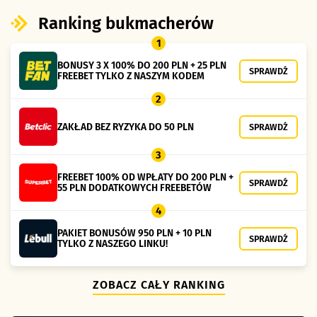
Ranking bukmacherów
1
BONUSY 3 X 100% DO 200 PLN + 25 PLN
SPRAWDŹ
FREEBET TYLKO Z NASZYM KODEM
2
ZAKŁAD BEZ RYZYKA DO 50 PLN
SPRAWDŹ
3
FREEBET 100% OD WPŁATY DO 200 PLN +
SPRAWDŹ
55 PLN DODATKOWYCH FREEBETÓW
4
PAKIET BONUSÓW 950 PLN + 10 PLN
SPRAWDŹ
TYLKO Z NASZEGO LINKU!
ZOBACZ CAŁY RANKING