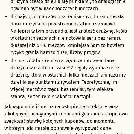
drużyna często dzieliła się punktami, to analogicznie
powinno być w nadchodzących meczach.
Ile najwięcej meczów bez remisu z rzędu zanotowała
dana drużyna na przestrzeni ostatnich sezonów?
Najlepiej w tym przypadku jest znaleźć drużynę, która
w ostatnich sezonach nie notowała serii bez remisu
dłuższej niż 5 – 6 meczów. Zmniejsza nam to bowiem
ryzyko grania bardzo dużej liczby progów.
Ile meczów bez remisu z rzędu zanotowała dana
drużyna w ostatnim czasie? Z reguły wybiera się tę
drużynę, która w ostatnich kilku meczach ani razu nie
dzieliła się punktami z rywalem. Teoretycznie, im
więcej meczów z rzędu bez remisu, tym większa
szansa, że ten remis w końcu nastąpi.
Jak wspomnieliśmy już na wstępie tego tekstu – wraz
z kolejnymi przegranymi kuponami gracz musi stopniowo
zwiększać stawkę kolejnych kuponów, do momentu,
w którym uda mu się poprawnie wytypować dane