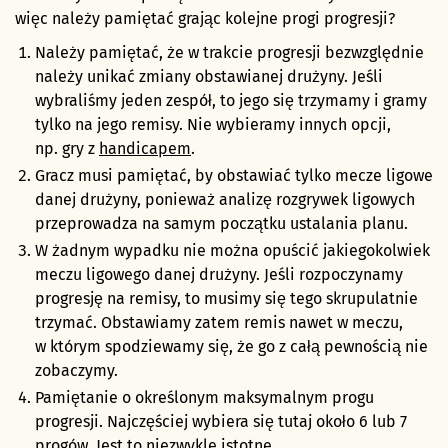
więc należy pamiętać grając kolejne progi progresji?
Należy pamiętać, że w trakcie progresji bezwzględnie
należy unikać zmiany obstawianej drużyny. Jeśli
wybraliśmy jeden zespół, to jego się trzymamy i gramy
tylko na jego remisy. Nie wybieramy innych opcji,
np. gry z
handicapem
.
Gracz musi pamiętać, by obstawiać tylko mecze ligowe
danej drużyny, ponieważ analizę rozgrywek ligowych
przeprowadza na samym początku ustalania planu.
W żadnym wypadku nie można opuścić jakiegokolwiek
meczu ligowego danej drużyny. Jeśli rozpoczynamy
progresję na remisy, to musimy się tego skrupulatnie
trzymać. Obstawiamy zatem remis nawet w meczu,
w którym spodziewamy się, że go z całą pewnością nie
zobaczymy.
Pamiętanie o określonym maksymalnym progu
progresji. Najczęściej wybiera się tutaj około 6 lub 7
progów. Jest to niezwykle istotne,