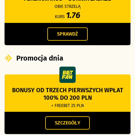
OBIE STRZELĄ
1.76
KURS
SPRAWDŹ
Promocja dnia
BONUSY OD TRZECH PIERWSZYCH WPŁAT
100% DO 200 PLN
+ FREEBET 25 PLN
SZCZEGÓŁY