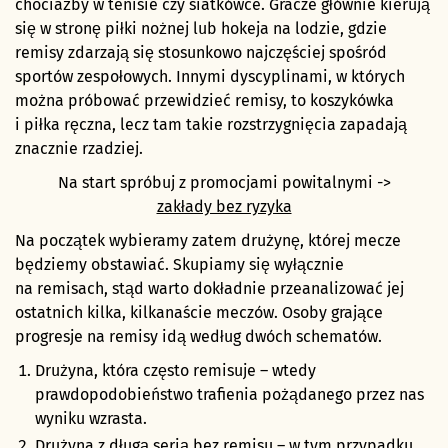
chociażby w tenisie czy siatkówce. Gracze głównie kierują
się w stronę piłki nożnej lub hokeja na lodzie, gdzie
remisy zdarzają się stosunkowo najczęściej spośród
sportów zespołowych. Innymi dyscyplinami, w których
można próbować przewidzieć remisy, to koszykówka
i piłka ręczna, lecz tam takie rozstrzygnięcia zapadają
znacznie rzadziej.
Na start spróbuj z promocjami powitalnymi ->
zakłady bez ryzyka
Na początek wybieramy zatem drużynę, której mecze
będziemy obstawiać. Skupiamy się wyłącznie
na remisach, stąd warto dokładnie przeanalizować jej
ostatnich kilka, kilkanaście meczów. Osoby grające
progresje na remisy idą według dwóch schematów.
Drużyna, która często remisuje – wtedy
prawdopodobieństwo trafienia pożądanego przez nas
wyniku wzrasta.
Drużyna z długą serią bez remisu – w tym przypadku