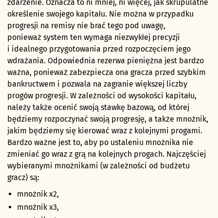
zdarzenie. Oznacza to ni mniej, ni więcej, jak skrupulatne
określenie swojego kapitału. Nie można w przypadku
progresji na remisy nie brać tego pod uwagę,
ponieważ system ten wymaga niezwykłej precyzji
i idealnego przygotowania przed rozpoczęciem jego
wdrażania. Odpowiednia rezerwa pieniężna jest bardzo
ważna, ponieważ zabezpiecza ona gracza przed szybkim
bankructwem i pozwala na zagranie większej liczby
progów progresji. W zależności od wysokości kapitału,
należy także ocenić swoją stawkę bazową, od której
będziemy rozpoczynać swoją progresję, a także mnożnik,
jakim będziemy się kierować wraz z kolejnymi progami.
Bardzo ważne jest to, aby po ustaleniu mnożnika nie
zmieniać go wraz z grą na kolejnych progach. Najczęściej
wybieranymi mnożnikami (w zależności od budżetu
gracz) są:
mnożnik x2,
mnożnik x3,