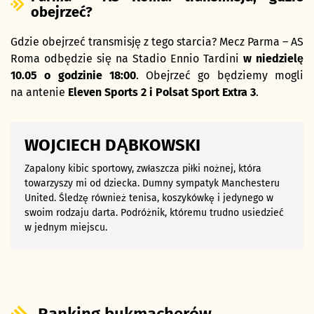
obejrzeć?
Gdzie obejrzeć transmisję z tego starcia? Mecz Parma – AS
Roma odbędzie się na Stadio Ennio Tardini
w niedzielę
10.05 o godzinie 18:00
. Obejrzeć go będziemy mogli
na antenie
Eleven Sports 2 i Polsat Sport Extra 3
.
WOJCIECH DĄBKOWSKI
Zapalony kibic sportowy, zwłaszcza piłki nożnej, która
towarzyszy mi od dziecka. Dumny sympatyk Manchesteru
United. Śledzę również tenisa, koszykówkę i jedynego w
swoim rodzaju darta. Podróżnik, któremu trudno usiedzieć
w jednym miejscu.