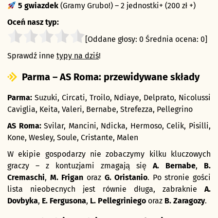
5 gwiazdek
(Gramy Grubo!) – 2 jednostki+ (200 zł +)
Oceń nasz typ:
[Oddane głosy:
0
Średnia ocena:
0
]
Sprawdź inne
typy na dziś
!
Parma – AS Roma: przewidywane składy
Parma:
Suzuki, Circati, Troilo, Ndiaye, Delprato, Nicolussi
Caviglia, Keita, Valeri, Bernabe, Strefezza, Pellegrino
AS Roma:
Svilar, Mancini, Ndicka, Hermoso, Celik, Pisilli,
Kone, Wesley, Soule, Cristante, Malen
W ekipie gospodarzy nie zobaczymy kilku kluczowych
graczy – z kontuzjami zmagają się
A. Bernabe
,
B.
Cremaschi
,
M. Frigan
oraz
G. Oristanio
. Po stronie gości
lista nieobecnych jest równie długa, zabraknie
A.
Dovbyka
,
E. Fergusona
,
L. Pellegriniego
oraz
B. Zaragozy
.