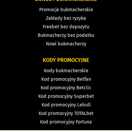
Promocje bukmacherskie
Zakłady bez ryzyka
Freebet bez depozytu
Bukmacherzy bez podatku
Nowi bukmacherzy
KODY PROMOCYJNE
Kody bukmacherskie
Kod promocyjny Betfan
Kod promocyjny Betclic
Kod promocyjny Superbet
Kod promocyjny Lebull
Kod promocyjny TOTALbet
Kod promocyjny Fortuna