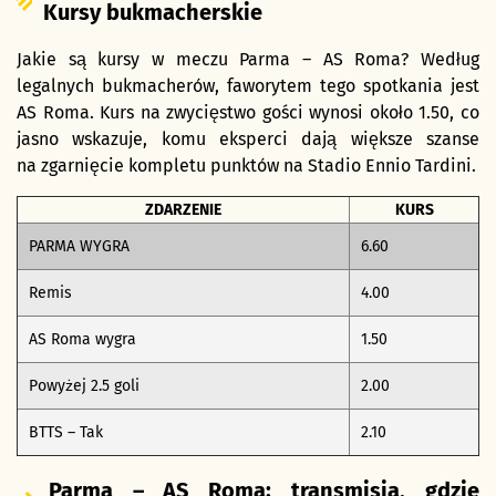
Kursy bukmacherskie
Jakie są kursy w meczu Parma – AS Roma? Według
legalnych bukmacherów, faworytem tego spotkania jest
AS Roma. Kurs na zwycięstwo gości wynosi około 1.50, co
jasno wskazuje, komu eksperci dają większe szanse
na zgarnięcie kompletu punktów na Stadio Ennio Tardini.
ZDARZENIE
KURS
PARMA WYGRA
6.60
Remis
4.00
AS Roma wygra
1.50
Powyżej 2.5 goli
2.00
BTTS – Tak
2.10
Parma – AS Roma: transmisja, gdzie