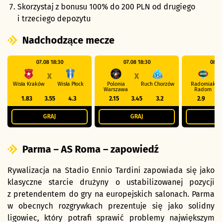
Skorzystaj z bonusu 100% do 200 PLN od drugiego
i trzeciego depozytu
Nadchodzące mecze
07.08 18:30
07.08 18:30
08.0
X
X
Wisła Kraków
Wisła Płock
Polonia
Ruch Chorzów
Radomiak
Warszawa
Radom
1.83
3.55
4.3
2.15
3.45
3.2
2.9
GRAJ
GRAJ
G
Parma – AS Roma – zapowiedź
Rywalizacja na Stadio Ennio Tardini zapowiada się jako
klasyczne starcie drużyny o ustabilizowanej pozycji
z pretendentem do gry na europejskich salonach. Parma
w obecnych rozgrywkach prezentuje się jako solidny
ligowiec, który potrafi sprawić problemy największym