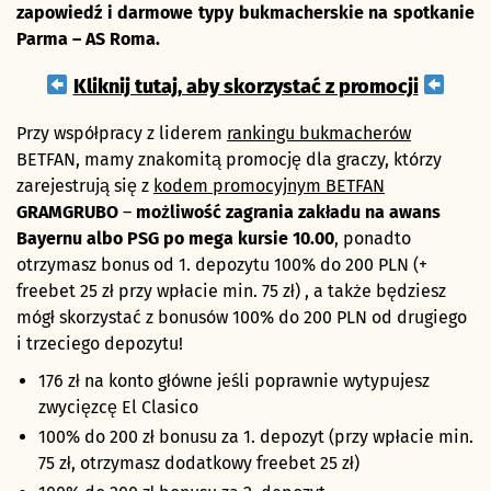
zapowiedź i darmowe typy bukmacherskie na spotkanie
Parma – AS Roma.
Kliknij tutaj, aby skorzystać z promocji
Przy współpracy z liderem
rankingu bukmacherów
BETFAN, mamy znakomitą promocję dla graczy, którzy
zarejestrują się z
kodem promocyjnym BETFAN
GRAMGRUBO
–
możliwość zagrania zakładu na awans
Bayernu albo PSG po mega kursie 10.00
, ponadto
otrzymasz bonus od 1. depozytu 100% do 200 PLN (+
freebet 25 zł przy wpłacie min. 75 zł) , a także będziesz
mógł skorzystać z bonusów 100% do 200 PLN od drugiego
i trzeciego depozytu!
176 zł na konto główne jeśli poprawnie wytypujesz
zwycięzcę El Clasico
100% do 200 zł bonusu za 1. depozyt (przy wpłacie min.
75 zł, otrzymasz dodatkowy freebet 25 zł)