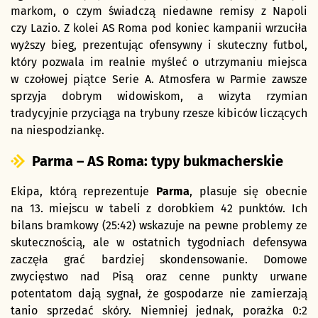
markom, o czym świadczą niedawne remisy z Napoli
czy Lazio. Z kolei AS Roma pod koniec kampanii wrzuciła
wyższy bieg, prezentując ofensywny i skuteczny futbol,
który pozwala im realnie myśleć o utrzymaniu miejsca
w czołowej piątce Serie A. Atmosfera w Parmie zawsze
sprzyja dobrym widowiskom, a wizyta rzymian
tradycyjnie przyciąga na trybuny rzesze kibiców liczących
na niespodziankę.
Parma – AS Roma: typy bukmacherskie
Ekipa, którą reprezentuje
Parma
, plasuje się obecnie
na 13. miejscu w tabeli z dorobkiem 42 punktów. Ich
bilans bramkowy (25:42) wskazuje na pewne problemy ze
skutecznością, ale w ostatnich tygodniach defensywa
zaczęła grać bardziej skondensowanie. Domowe
zwycięstwo nad Pisą oraz cenne punkty urwane
potentatom dają sygnał, że gospodarze nie zamierzają
tanio sprzedać skóry. Niemniej jednak, porażka 0:2