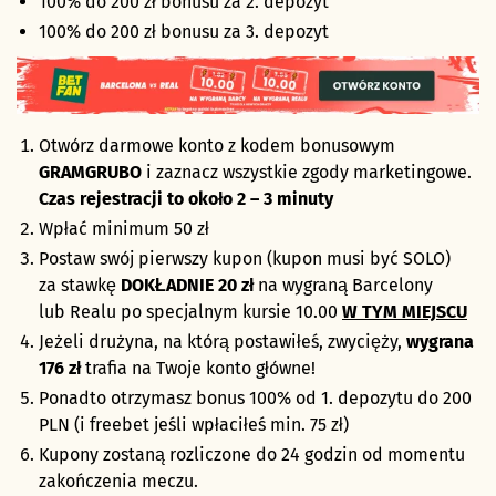
100% do 200 zł bonusu za 2. depozyt
100% do 200 zł bonusu za 3. depozyt
Otwórz darmowe konto z kodem bonusowym
GRAMGRUBO
i zaznacz wszystkie zgody marketingowe.
Czas rejestracji to około 2 – 3 minuty
Wpłać minimum 50 zł
Postaw swój pierwszy kupon (kupon musi być SOLO)
za stawkę
DOKŁADNIE 20 zł
na wygraną Barcelony
lub Realu po specjalnym kursie 10.00
W TYM MIEJSCU
Jeżeli drużyna, na którą postawiłeś, zwycięży,
wygrana
176 zł
trafia na Twoje konto główne!
Ponadto otrzymasz bonus 100% od 1. depozytu do 200
PLN (i freebet jeśli wpłaciłeś min. 75 zł)
Kupony zostaną rozliczone do 24 godzin od momentu
zakończenia meczu.