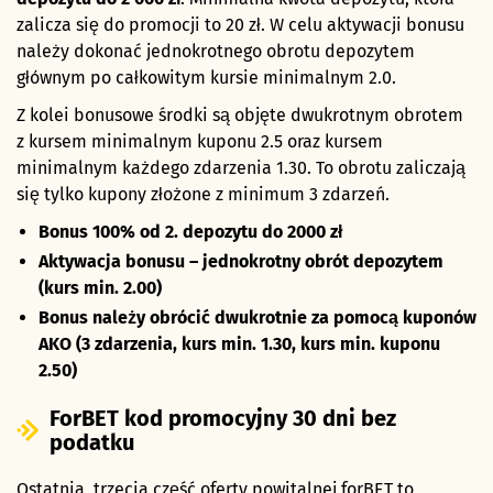
zalicza się do promocji to 20 zł. W celu aktywacji bonusu
należy dokonać jednokrotnego obrotu depozytem
głównym po całkowitym kursie minimalnym 2.0.
Z kolei bonusowe środki są objęte dwukrotnym obrotem
z kursem minimalnym kuponu 2.5 oraz kursem
minimalnym każdego zdarzenia 1.30. To obrotu zaliczają
się tylko kupony złożone z minimum 3 zdarzeń.
Bonus 100% od 2. depozytu do 2000 zł
Aktywacja bonusu – jednokrotny obrót depozytem
(kurs min. 2.00)
Bonus należy obrócić dwukrotnie za pomocą kuponów
AKO (3 zdarzenia, kurs min. 1.30, kurs min. kuponu
2.50)
ForBET kod promocyjny 30 dni bez
podatku
Ostatnia, trzecia część oferty powitalnej forBET to