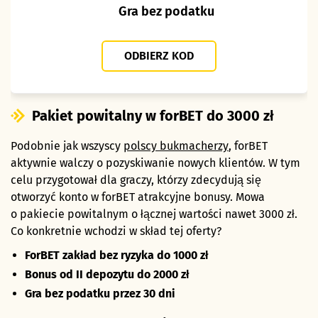
Gra bez podatku
ODBIERZ KOD
Pakiet powitalny w forBET do 3000 zł
Podobnie jak wszyscy
polscy bukmacherzy
, forBET
aktywnie walczy o pozyskiwanie nowych klientów. W tym
celu przygotował dla graczy, którzy zdecydują się
otworzyć konto w forBET atrakcyjne bonusy. Mowa
o pakiecie powitalnym o łącznej wartości nawet 3000 zł.
Co konkretnie wchodzi w skład tej oferty?
ForBET zakład bez ryzyka do 1000 zł
Bonus od II depozytu do 2000 zł
Gra bez podatku przez 30 dni