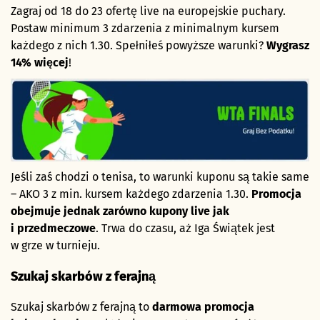
Zagraj od 18 do 23 ofertę live na europejskie puchary.
Postaw minimum 3 zdarzenia z minimalnym kursem
każdego z nich 1.30. Spełniłeś powyższe warunki?
Wygrasz
14% więcej
!
Jeśli zaś chodzi o tenisa, to warunki kuponu są takie same
– AKO 3 z min. kursem każdego zdarzenia 1.30.
Promocja
obejmuje jednak zarówno kupony live jak
i przedmeczowe
. Trwa do czasu, aż Iga Świątek jest
w grze w turnieju.
Szukaj skarbów z ferajną
Szukaj skarbów z ferajną to
darmowa promocja