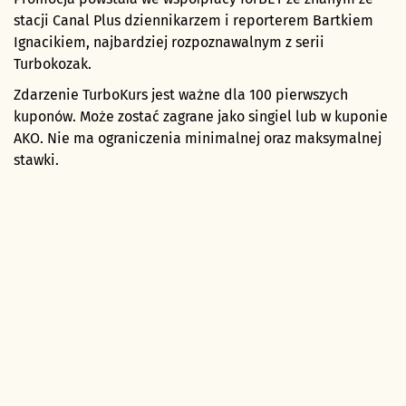
stacji Canal Plus dziennikarzem i reporterem Bartkiem
Ignacikiem, najbardziej rozpoznawalnym z serii
Turbokozak.
Zdarzenie TurboKurs jest ważne dla 100 pierwszych
kuponów. Może zostać zagrane jako singiel lub w kuponie
AKO. Nie ma ograniczenia minimalnej oraz maksymalnej
stawki.