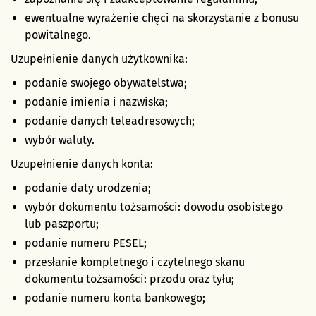
ewentualne wyrażenie chęci na skorzystanie z bonusu
powitalnego.
Uzupełnienie danych użytkownika:
podanie swojego obywatelstwa;
podanie imienia i nazwiska;
podanie danych teleadresowych;
wybór waluty.
Uzupełnienie danych konta:
podanie daty urodzenia;
wybór dokumentu tożsamości: dowodu osobistego
lub paszportu;
podanie numeru PESEL;
przesłanie kompletnego i czytelnego skanu
dokumentu tożsamości: przodu oraz tyłu;
podanie numeru konta bankowego;