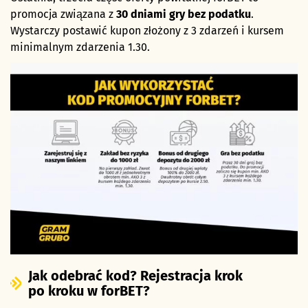
promocja związana z
30 dniami gry bez podatku
.
Wystarczy postawić kupon złożony z 3 zdarzeń i kursem
minimalnym zdarzenia 1.30.
Jak odebrać kod? Rejestracja krok
po kroku w forBET?