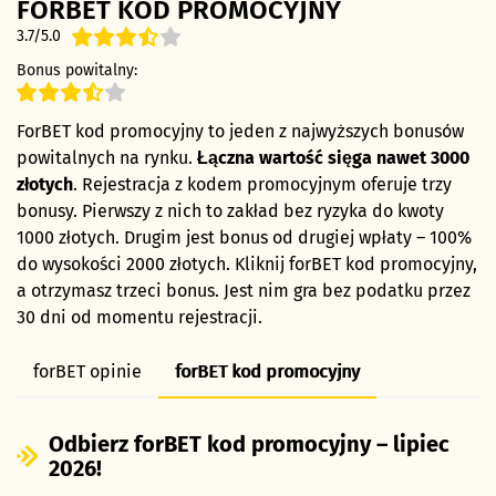
FORBET KOD PROMOCYJNY
3.7/5.0
Bonus powitalny:
ForBET kod promocyjny to jeden z najwyższych bonusów
powitalnych na rynku.
Łączna wartość sięga nawet 3000
złotych
. Rejestracja z kodem promocyjnym oferuje trzy
bonusy. Pierwszy z nich to zakład bez ryzyka do kwoty
1000 złotych. Drugim jest bonus od drugiej wpłaty – 100%
do wysokości 2000 złotych. Kliknij forBET kod promocyjny,
a otrzymasz trzeci bonus. Jest nim gra bez podatku przez
30 dni od momentu rejestracji.
forBET opinie
forBET kod promocyjny
Odbierz forBET kod promocyjny – lipiec
2026!