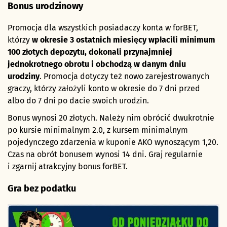
Bonus urodzinowy
Promocja dla wszystkich posiadaczy konta w forBET,
którzy
w okresie 3 ostatnich miesięcy wpłacili minimum
100 złotych depozytu, dokonali przynajmniej
jednokrotnego obrotu i obchodzą w danym dniu
urodziny
. Promocja dotyczy też nowo zarejestrowanych
graczy, którzy założyli konto w okresie do 7 dni przed
albo do 7 dni po dacie swoich urodzin.
Bonus wynosi 20 złotych. Należy nim obrócić dwukrotnie
po kursie minimalnym 2.0, z kursem minimalnym
pojedynczego zdarzenia w kuponie AKO wynoszącym 1,20.
Czas na obrót bonusem wynosi 14 dni. Graj regularnie
i zgarnij atrakcyjny bonus forBET.
Gra bez podatku