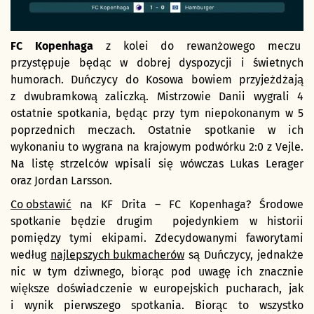
FC Kopenhaga
z kolei do rewanżowego meczu
przystępuje będąc w dobrej dyspozycji i świetnych
humorach. Duńczycy do Kosowa bowiem przyjeżdżają
z dwubramkową zaliczką. Mistrzowie Danii wygrali 4
ostatnie spotkania, będąc przy tym niepokonanym w 5
poprzednich meczach. Ostatnie spotkanie w ich
wykonaniu to wygrana na krajowym podwórku 2:0 z Vejle.
Na listę strzelców wpisali się wówczas Lukas Lerager
oraz Jordan Larsson.
Co obstawić
na KF Drita – FC Kopenhaga? Środowe
spotkanie będzie drugim pojedynkiem w historii
pomiędzy tymi ekipami. Zdecydowanymi faworytami
według
najlepszych bukmacherów
są Duńczycy, jednakże
nic w tym dziwnego, biorąc pod uwagę ich znacznie
większe doświadczenie w europejskich pucharach, jak
i wynik pierwszego spotkania. Biorąc to wszystko