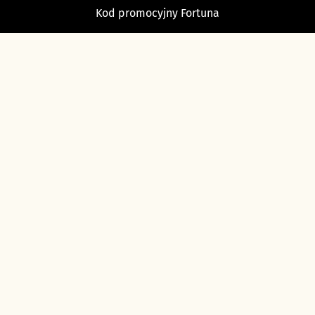
Kod promocyjny Fortuna
TYPY BUKMACHERSKIE
Typy dnia
Typy na dziś piłka nożna
Typy na tenis
Typy na NBA
Typy na NHL
Typy bukmacherskie Sport Betfan
O nas i kontakt
Ustawienia cookies
Polityka prywatności