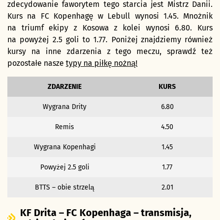
zdecydowanie faworytem tego starcia jest Mistrz Danii.
Kurs na FC Kopenhagę w Lebull wynosi 1.45. Mnożnik
na triumf ekipy z Kosowa z kolei wynosi 6.80. Kurs
na powyżej 2.5 goli to 1.77. Poniżej znajdziemy również
kursy na inne zdarzenia z tego meczu, sprawdź też
pozostałe nasze
typy na piłkę nożną!
ZDARZENIE
KURS
Wygrana Drity
6.80
Remis
4.50
Wygrana Kopenhagi
1.45
Powyżej 2.5 goli
1.77
BTTS – obie strzelą
2.01
KF Drita – FC Kopenhaga – transmisja,