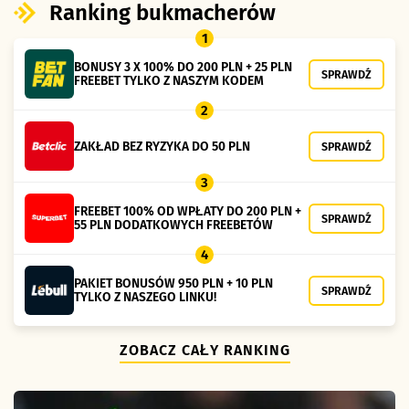
Ranking bukmacherów
1
BONUSY 3 X 100% DO 200 PLN + 25 PLN
SPRAWDŹ
FREEBET TYLKO Z NASZYM KODEM
2
ZAKŁAD BEZ RYZYKA DO 50 PLN
SPRAWDŹ
3
FREEBET 100% OD WPŁATY DO 200 PLN +
SPRAWDŹ
55 PLN DODATKOWYCH FREEBETÓW
4
PAKIET BONUSÓW 950 PLN + 10 PLN
SPRAWDŹ
TYLKO Z NASZEGO LINKU!
ZOBACZ CAŁY RANKING