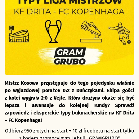
Mistrz Kosowa przystępuje do tego pojedynku właśnie
po wyjazdowej porażce 0:2 z Duńczykami. Ekipa gości
z kolei wygrała 2:0 z Vejle. Która drużyna okaże się być
lepsza i awansuje do kolejnej rundy?
Sprawdź
zapowiedź i eksperckie typy bukmacherskie na KF Drita
– FC Kopenhaga!
Odbierz 950 złotych na start + 10 zł freebetu na start tylko
z
kodem promocyjnym Lebull
„GRAMGRUBO”