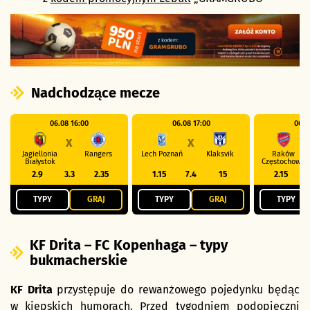
Nadchodzące mecze
06.08 16:00
06.08 17:00
06.0
X
X
Jagiellonia
Rangers
Lech Poznań
Klaksvik
Raków
Białystok
Częstochowa
2.9
3.3
2.35
1.15
7.4
15
2.15
TYPY
GRAJ
TYPY
GRAJ
TYPY
KF Drita – FC Kopenhaga – typy
bukmacherskie
KF Drita
przystępuje do rewanżowego pojedynku będąc
w kiepskich humorach. Przed tygodniem podopieczni