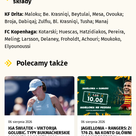
składy
KF Drita:
Maloku; Be. Krasniqi, Beytulai, Mesa, Ovouka;
Broja, Dabiqaj; Zulfiu, Bl. Krasniqi, Tusha; Manaj
FC Kopenhaga:
Kotarski; Huescas, Hatzidiakos, Pereira,
Meling; Larsson, Delaney, Froholdt, Achouri; Moukoko,
Elyounoussi
Polecamy także
06 sierpnia 2026
06 sierpnia 2026
IGA ŚWIĄTEK – VIKTORIJA
JAGIELLONIA – RANGERS: ZGA
GOLUBIC. TYPY BUKMACHERSKIE
176 ZŁ NA KONTO GŁÓWNE J