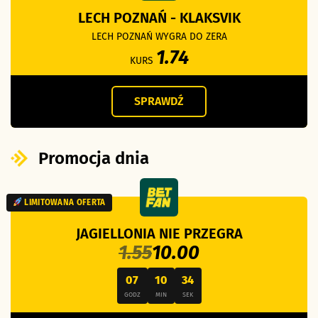
LECH POZNAŃ - KLAKSVIK
LECH POZNAŃ WYGRA DO ZERA
1.74
KURS
SPRAWDŹ
Promocja dnia
LIMITOWANA OFERTA
JAGIELLONIA NIE PRZEGRA
1.55
10.00
07
10
33
GODZ
MIN
SEK