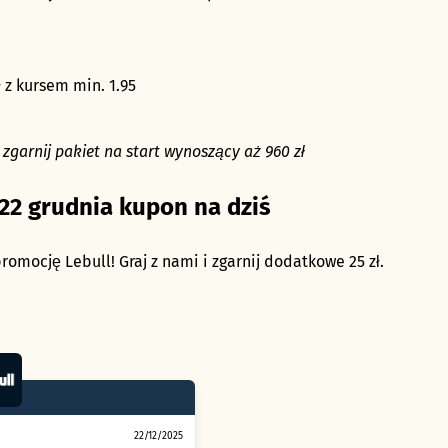
 z kursem min. 1.95
garnij pakiet na start wynoszący aż 960 zł
2 grudnia kupon na dziś
mocję Lebull! Graj z nami i zgarnij dodatkowe 25 zł.
22/12/2025