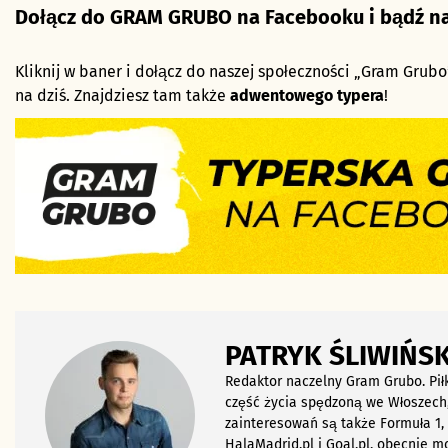
Dołącz do GRAM GRUBO na Facebooku i bądź na
Kliknij w baner i dołącz do naszej społeczności „Gram Grub
na dziś. Znajdziesz tam także
adwentowego typera
!
PATRYK ŚLIWIŃSK
Redaktor naczelny Gram Grubo. Pił
część życia spędzoną we Włoszech, 
zainteresowań są także Formuła 1, t
HalaMadrid.pl i Goal.pl, obecnie m