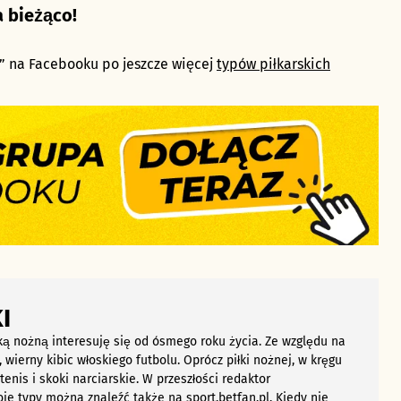
 bieżąco!
o” na Facebooku po jeszcze więcej
typów piłkarskich
I
ką nożną interesuję się od ósmego roku życia. Ze względu na
wierny kibic włoskiego futbolu. Oprócz piłki nożnej, w kręgu
enis i skoki narciarskie. W przeszłości redaktor
oje typy można znaleźć także na sport.betfan.pl. Kiedy nie