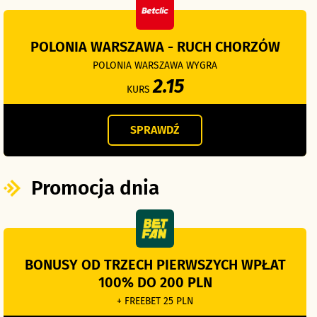
POLONIA WARSZAWA - RUCH CHORZÓW
POLONIA WARSZAWA WYGRA
2.15
KURS
SPRAWDŹ
Promocja dnia
BONUSY OD TRZECH PIERWSZYCH WPŁAT
100% DO 200 PLN
+ FREEBET 25 PLN