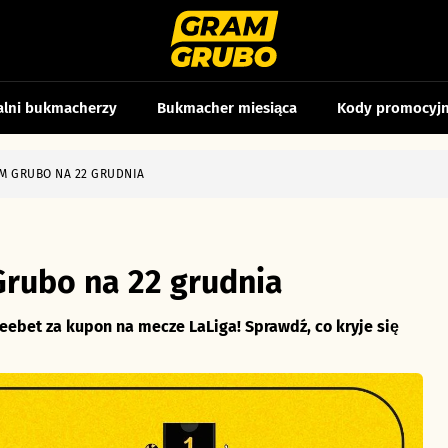
alni bukmacherzy
Bukmacher miesiąca
Kody promocyj
 GRUBO NA 22 GRUDNIA
rubo na 22 grudnia
ebet za kupon na mecze LaLiga! Sprawdź, co kryje się