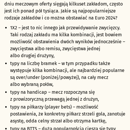
dniu meczowym oferty sięgają kilkuset zakładom, często
jest ich ponad pół tysiąca. Jakie są najpopularniejsze
rodzaje zakładów i co można obstawiać na Euro 2024?
1X2 – jest to nic innego jak przewidywanie zwycięzcy.
Taki rodzaj zakładu ma kilka kombinacji, jest bowiem
możliwość obstawienia dwóch wyników jednocześnie –
zwycięstwa albo remisu, zwycięstwa jednej
albo drugiej drużyny,
typy na liczbę bramek – w tym przypadku także
występuje kilka kombinacji, ale najbardziej popularne
są over/under (poniżej/powyżej), na cały mecz
albo wybraną połów,
typy na handicap – mecz rozpoczyna się
z prowizoryczną przewagą jednej z drużyn,
typy na piłkarzy (player bets) – możliwość
postawienia, że konkretny piłkarz strzeli gola, zanotuje
asystę, odda celny strzał albo otrzyma kartkę,
typy na BTTS – dużą popularnością cieszą się typy