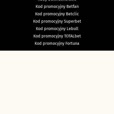
Kod promocyjny Betfan
Kod promocyjny Betclic
Kod promocyjny Superbet
Kod promocyjny Lebull
Kod promocyjny TOTALbet
Kod promocyjny Fortuna
TYPY BUKMACHERSKIE
Typy dnia
Typy na dziś piłka nożna
Typy na tenis
Typy na NBA
Typy na NHL
Typy bukmacherskie Sport Betfan