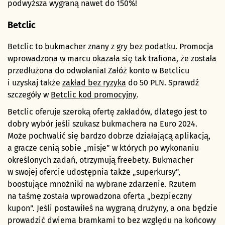
podwyższa wygraną nawet do 150%!
Betclic
Betclic to bukmacher znany z gry bez podatku. Promocja
wprowadzona w marcu okazała się tak trafiona, że została
przedłużona do odwołania! Załóż konto w Betclicu
i uzyskaj także
zakład bez ryzyka
do 50 PLN. Sprawdź
szczegóły w
Betclic kod promocyjny
.
Betclic oferuje szeroką ofertę zakładów, dlatego jest to
dobry wybór jeśli szukasz bukmachera na Euro 2024.
Może pochwalić się bardzo dobrze działającą aplikacją,
a gracze cenią sobie „misje” w których po wykonaniu
określonych zadań, otrzymują freebety. Bukmacher
w swojej ofercie udostępnia także „superkursy”,
boostujące mnożniki na wybrane zdarzenie. Rzutem
na taśmę została wprowadzona oferta „bezpieczny
kupon”. Jeśli postawiłeś na wygraną drużyny, a ona będzie
prowadzić dwiema bramkami to bez względu na końcowy