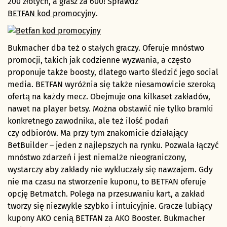
200 złotych, a grasz za 600! Sprawdź
BETFAN kod promocyjny
.
Bukmacher dba też o stałych graczy. Oferuje mnóstwo
promocji, takich jak codzienne wyzwania, a często
proponuje także boosty, dlatego warto śledzić jego social
media. BETFAN wyróżnia się także niesamowicie szeroką
ofertą na każdy mecz. Obejmuje ona kilkaset zakładów,
nawet na player betsy. Można obstawić nie tylko bramki
konkretnego zawodnika, ale też ilość podań
czy odbiorów. Ma przy tym znakomicie działający
BetBuilder – jeden z najlepszych na rynku. Pozwala łączyć
mnóstwo zdarzeń i jest niemalże nieograniczony,
wystarczy aby zakłady nie wykluczały się nawzajem. Gdy
nie ma czasu na stworzenie kuponu, to BETFAN oferuje
opcję Betmatch. Polega na przesuwaniu kart, a zakład
tworzy się niezwykle szybko i intuicyjnie. Gracze lubiący
kupony AKO cenią BETFAN za AKO Booster. Bukmacher