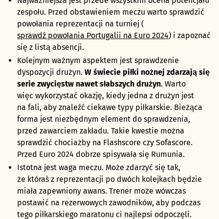
Najważniejsza jest przede wszystkim ocena potencjału
zespołu. Przed obstawieniem meczu warto sprawdzić
powołania reprezentacji na turniej (
sprawdź powołania Portugalii na Euro 2024
) i zapoznać
się z listą absencji.
Kolejnym ważnym aspektem jest sprawdzenie
dyspozycji drużyn.
W świecie piłki nożnej zdarzają się
serie zwycięstw nawet słabszych drużyn
. Warto
więc wykorzystać okazję, kiedy jedna z drużyn jest
na fali, aby znaleźć ciekawe typy piłkarskie. Bieżąca
forma jest niezbędnym element do sprawdzenia,
przed zawarciem zakładu. Takie kwestie można
sprawdzić chociażby na Flashscore czy Sofascore.
Przed Euro 2024 dobrze spisywała się Rumunia.
Istotna jest waga meczu. Może zdarzyć się tak,
że któraś z reprezentacji po dwóch kolejkach będzie
miała zapewniony awans. Trener może wówczas
postawić na rezerwowych zawodników, aby podczas
tego piłkarskiego maratonu ci najlepsi odpoczęli.