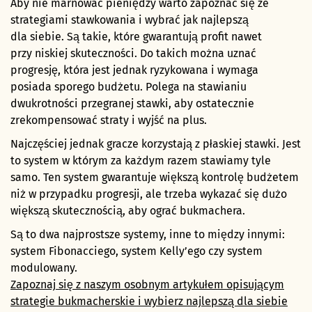
Aby nie marnować pieniędzy warto zapoznać się ze
strategiami stawkowania i wybrać jak najlepszą
dla siebie. Są takie, które gwarantują profit nawet
przy niskiej skuteczności. Do takich można uznać
progresję, która jest jednak ryzykowana i wymaga
posiada sporego budżetu. Polega na stawianiu
dwukrotności przegranej stawki, aby ostatecznie
zrekompensować straty i wyjść na plus.
Najczęściej jednak gracze korzystają z płaskiej stawki. Jest
to system w którym za każdym razem stawiamy tyle
samo. Ten system gwarantuje większą kontrolę budżetem
niż w przypadku progresji, ale trzeba wykazać się dużo
większą skutecznością, aby ograć bukmachera.
Są to dwa najprostsze systemy, inne to między innymi:
system Fibonacciego, system Kelly’ego czy system
modulowany.
Zapoznaj się z naszym osobnym artykułem opisującym
strategie bukmacherskie i wybierz najlepszą dla siebie