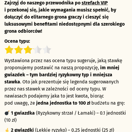
Zajrzyj do naszego przewodnika po
strefach VIP
i przekonaj się, jakie wymagania musisz spełnić, by
dołączyć do elitarnego grona graczy i cieszyć się
luksusowymi benefitami niedostępnymi dla szerokiego
grona odbiorców!
Ocena typu:
Wystawiona przez nas ocena typu sugeruje, jaką stawkę
proponujemy postawić na naszą propozycję,
im mniej
gwiazdek – tym bardziej ryzykowny typ i mniejsza
stawka
. Oto jak prezentuje się legenda sugerowanych
przez nas stawek w zależności od oceny typu. W
nawiasach podajemy jaka to jest kwota, biorąc
pod uwagę, że
jedna jednostka to 100 zł
budżetu na grę:
1 gwiazdka
(Ryzykowny strzał / Łamaki) – 0.1 jednostki
(10 zł)
2 gwiazdki
(Lekkie ryzyko) – 0.25 jednostki (25 zł)