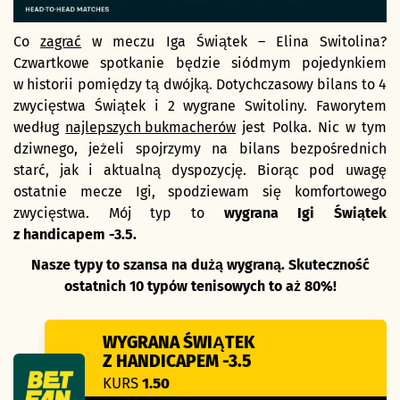
Co
zagrać
w meczu Iga Świątek – Elina Switolina?
Czwartkowe spotkanie będzie siódmym pojedynkiem
w historii pomiędzy tą dwójką. Dotychczasowy bilans to 4
zwycięstwa Świątek i 2 wygrane Switoliny. Faworytem
według
najlepszych bukmacherów
jest Polka. Nic w tym
dziwnego, jeżeli spojrzymy na bilans bezpośrednich
starć, jak i aktualną dyspozycję. Biorąc pod uwagę
ostatnie mecze Igi, spodziewam się komfortowego
zwycięstwa. Mój typ to
wygrana Igi Świątek
z handicapem -3.5.
Nasze typy to szansa na dużą wygraną. Skuteczność
ostatnich 10 typów tenisowych to aż 80%!
WYGRANA ŚWIĄTEK
Z HANDICAPEM -3.5
KURS
1.50