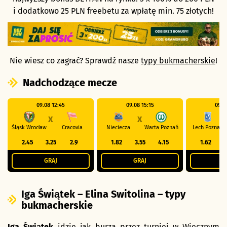
i dodatkowo 25 PLN freebetu za wpłatę min. 75 złotych!
Nie wiesz co zagrać? Sprawdź nasze
typy bukmacherskie
!
Nadchodzące mecze
09.08 12:45
09.08 15:15
09.0
X
X
Śląsk Wrocław
Cracovia
Nieciecza
Warta Poznań
Lech Poznań
2.45
3.25
2.9
1.82
3.55
4.15
1.62
4
GRAJ
GRAJ
G
Iga Świątek – Elina Switolina – typy
bukmacherskie
Iga Świątek
idzie jak burza przez turniej w Wiecznym