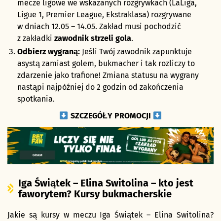
mecze ligowe we wskazanych rozgrywkach (LaLiga,
Ligue 1, Premier League, Ekstraklasa) rozgrywane
w dniach 12.05 – 14.05. Zakład musi pochodzić
z zakładki
zawodnik strzeli gola
.
Odbierz wygraną:
Jeśli Twój zawodnik zapunktuje
asystą zamiast golem, bukmacher i tak rozliczy to
zdarzenie jako trafione! Zmiana statusu na wygrany
nastąpi najpóźniej do 2 godzin od zakończenia
spotkania.
SZCZEGÓŁY PROMOCJI
Iga Świątek – Elina Switolina – kto jest
faworytem? Kursy bukmacherskie
Jakie są kursy w meczu Iga Świątek – Elina Switolina?