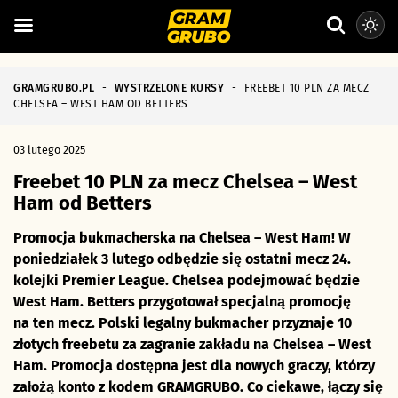
GRAMGRUBO.PL
-
WYSTRZELONE KURSY
-
FREEBET 10 PLN ZA MECZ
CHELSEA – WEST HAM OD BETTERS
03 lutego 2025
Freebet 10 PLN za mecz Chelsea – West
Ham od Betters
Promocja bukmacherska na Chelsea – West Ham! W
poniedziałek 3 lutego odbędzie się ostatni mecz 24.
kolejki Premier League. Chelsea podejmować będzie
West Ham. Betters przygotował specjalną promocję
na ten mecz. Polski legalny bukmacher przyznaje 10
złotych freebetu za zagranie zakładu na Chelsea – West
Ham. Promocja dostępna jest dla nowych graczy, którzy
założą konto z kodem GRAMGRUBO. Co ciekawe, łączy się