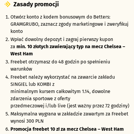
Zasady promocji
Otwórz konto z kodem bonusowym do Betters:
GRAMGRUBO, zaznacz zgody marketingowe i zweryfikuj
konto
Wpłać dowolny depozyt i zagraj pierwszy kupon
za
min. 10 złotych zawierający typ na mecz Chelsea –
West Ham
Freebet otrzymasz do 48 godzin po spełnieniu
warunków
Freebet należy wykorzystać na zawarcie zakładu
SINGIEL lub KOMBI z
minimalnym kursem całkowitym 1.14, dowolne
zdarzenia sportowe z oferty
przedmeczowej i/lub live (jest ważny przez 72 godziny)
Maksymalna wygrana w zakładzie zawartym za Freebet
wynosi 300 PLN
Promocja freebet 10 zł za mecz Chelsea – West Ham