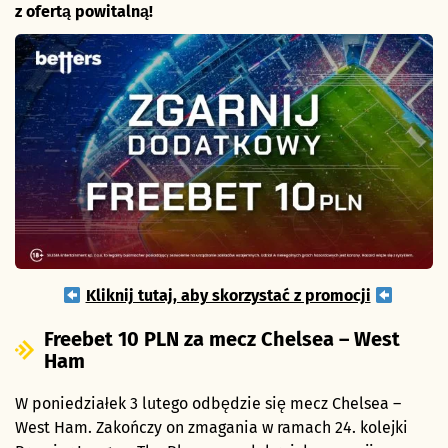
z ofertą powitalną!
Kliknij tutaj, aby skorzystać z promocji
Freebet 10 PLN za mecz Chelsea – West
Ham
W poniedziałek 3 lutego odbędzie się mecz Chelsea –
West Ham. Zakończy on zmagania w ramach 24. kolejki