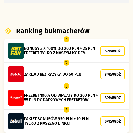
Ranking bukmacherów
1
BONUSY 3 X 100% DO 200 PLN + 25 PLN
SPRAWDŹ
FREEBET TYLKO Z NASZYM KODEM
2
ZAKŁAD BEZ RYZYKA DO 50 PLN
SPRAWDŹ
3
FREEBET 100% OD WPŁATY DO 200 PLN +
SPRAWDŹ
55 PLN DODATKOWYCH FREEBETÓW
4
PAKIET BONUSÓW 950 PLN + 10 PLN
SPRAWDŹ
TYLKO Z NASZEGO LINKU!