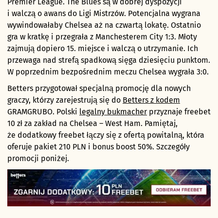
Premier League. The Blues są w dobrej dyspozycji
i walczą o awans do Ligi Mistrzów. Potencjalna wygrana
wywindowałaby Chelsea aż na czwartą lokatę. Ostatnio
gra w kratkę i przegrała z Manchesterem City 1:3. Młoty
zajmują dopiero 15. miejsce i walczą o utrzymanie. Ich
przewaga nad strefą spadkową sięga dziesięciu punktom.
W poprzednim bezpośrednim meczu Chelsea wygrała 3:0.
Betters przygotował specjalną promocję dla nowych
graczy, którzy zarejestrują się do
Betters z kodem
GRAMGRUBO. Polski
legalny bukmacher
przyznaje freebet
10 zł za zakład na Chelsea – West Ham. Pamiętaj,
że dodatkowy freebet łączy się z ofertą powitalną, która
oferuje pakiet 210 PLN i bonus boost 50%. Szczegóły
promocji poniżej.