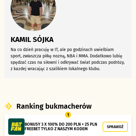
KAMIL SÓJKA
Na co dzień pracuję w IT, ale po godzinach uwielbiam
sport, zwłaszcza piłkę nożną, NBA i MMA. Dodatkowo lubię
spędzać czas na siłowni i odkrywać świat podczas podróży,
z każdej wracając z szalikiem lokalnego klubu.
Ranking bukmacherów
1
BONUSY 3 X 100% DO 200 PLN + 25 PLN
SPRAWDŹ
FREEBET TYLKO Z NASZYM KODEM