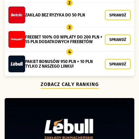
2
ZAKŁAD BEZ RYZYKA DO 50 PLN
SPRAWDŹ
3
FREEBET 100% OD WPŁATY DO 200 PLN +
SPRAWDŹ
55 PLN DODATKOWYCH FREEBETÓW
4
PAKIET BONUSÓW 950 PLN + 10 PLN
SPRAWDŹ
TYLKO Z NASZEGO LINKU!
ZOBACZ CAŁY RANKING