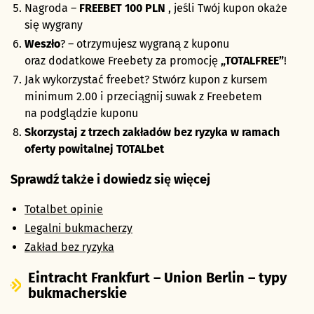
Nagroda –
FREEBET 100 PLN
, jeśli Twój kupon okaże
się wygrany
Weszło
? – otrzymujesz wygraną z kuponu
oraz dodatkowe Freebety za promocję
„TOTALFREE”
!
Jak wykorzystać freebet? Stwórz kupon z kursem
minimum 2.00 i przeciągnij suwak z Freebetem
na podglądzie kuponu
Skorzystaj z trzech zakładów bez ryzyka w ramach
oferty powitalnej TOTALbet
Sprawdź także i dowiedz się więcej
Totalbet opinie
Legalni bukmacherzy
Zakład bez ryzyka
Eintracht Frankfurt – Union Berlin – typy
bukmacherskie