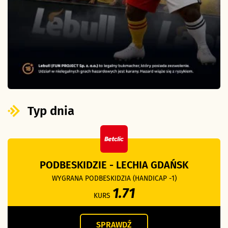
Typ dnia
PODBESKIDZIE - LECHIA GDAŃSK
WYGRANA PODBESKIDZIA (HANDICAP -1)
1.71
KURS
SPRAWDŹ