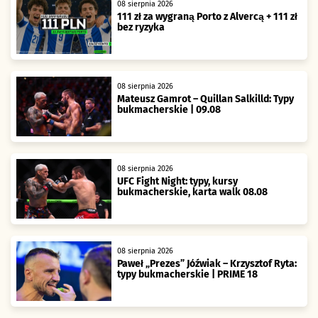
08 sierpnia 2026
111 zł za wygraną Porto z Alvercą + 111 zł
bez ryzyka
08 sierpnia 2026
Mateusz Gamrot – Quillan Salkilld: Typy
bukmacherskie | 09.08
08 sierpnia 2026
UFC Fight Night: typy, kursy
bukmacherskie, karta walk 08.08
08 sierpnia 2026
Paweł „Prezes” Jóźwiak – Krzysztof Ryta:
typy bukmacherskie | PRIME 18