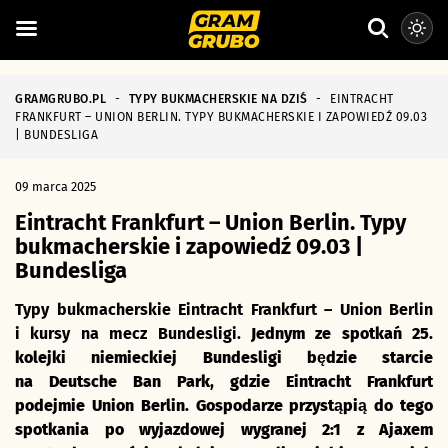
GRAMGRUBO.PL
-
TYPY BUKMACHERSKIE NA DZIŚ
-
EINTRACHT
FRANKFURT – UNION BERLIN. TYPY BUKMACHERSKIE I ZAPOWIEDŹ 09.03
| BUNDESLIGA
09 marca 2025
Eintracht Frankfurt – Union Berlin. Typy
bukmacherskie i zapowiedź 09.03 |
Bundesliga
Typy bukmacherskie Eintracht Frankfurt – Union Berlin
i kursy na mecz Bundesligi.
Jednym ze spotkań 25.
kolejki niemieckiej Bundesligi będzie starcie
na Deutsche Ban Park, gdzie Eintracht Frankfurt
podejmie Union Berlin. Gospodarze przystąpią do tego
spotkania po wyjazdowej wygranej 2:1 z Ajaxem