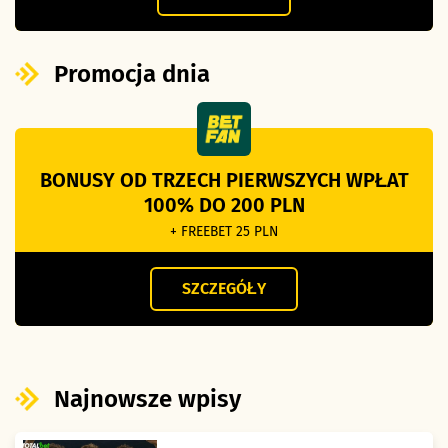
Promocja dnia
BONUSY OD TRZECH PIERWSZYCH WPŁAT
100% DO 200 PLN
+ FREEBET 25 PLN
SZCZEGÓŁY
Najnowsze wpisy