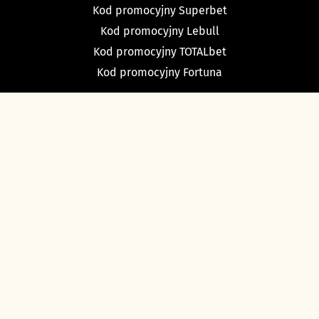
Kod promocyjny Superbet
Kod promocyjny Lebull
Kod promocyjny TOTALbet
Kod promocyjny Fortuna
TYPY BUKMACHERSKIE
Typy dnia
Typy na dziś piłka nożna
Typy na tenis
Typy na NBA
Typy na NHL
Typy bukmacherskie Sport Betfan
O nas i kontakt
Ustawienia cookies