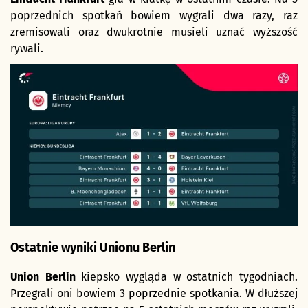
poprzednich spotkań bowiem wygrali dwa razy, raz
zremisowali oraz dwukrotnie musieli uznać wyższość
rywali.
Ostatnie wyniki Unionu Berlin
Union Berlin
kiepsko wygląda w ostatnich tygodniach.
Przegrali oni bowiem 3 poprzednie spotkania. W dłuższej