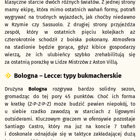
klasyczne starcie dwóch różnych światów. Z jednej strony
mamy ekipę, która mimo ostatnich wahań formy, potrafi
wygrywać na trudnych wyjazdach, jak choćby niedawno
w Rzymie czy Sassuolo. Z drugiej strony przyjeżdża
zespół, który w ostatnich pięciu kolejkach aż
czterokrotnie schodził z boiska pokonany. Atmosfera
na stadionie będzie gorąca, gdyż kibice gospodarzy
wierzą, że ich ulubieńcy szybko zrehabilitują się
za ostatnią porażkę w Lidze Mistrzów z Aston Villą.
Bologna – Lecce: typy bukmacherskie
Drużyna
Bologna
rozgrywa bardzo solidny sezon,
gromadząc do tej pory 45 punktów. Choć ich forma
w kratkę (Z-P-Z-P-Z) może budzić pewien niepokój, to
u siebie rzadko zawodzą w starciach z ligowymi
outsiderami. Kluczowym graczem w ofensywie pozostaje
Santiago Castro, który ma już na koncie 7 trafień
i doskonale odnajduje się w taktyce zakładającej dużą