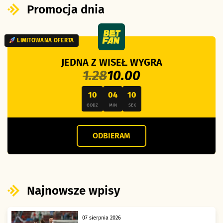
Promocja dnia
LIMITOWANA OFERTA
JEDNA Z WISEŁ WYGRA
1.28
10.00
10
04
09
GODZ
MIN
SEK
ODBIERAM
Najnowsze wpisy
07 sierpnia 2026