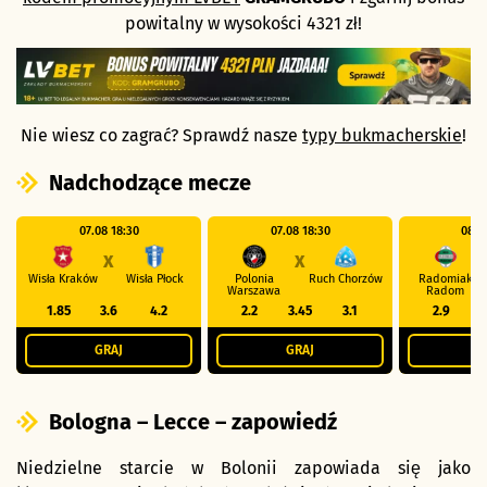
powitalny w wysokości 4321 zł!
Nie wiesz co zagrać? Sprawdź nasze
typy bukmacherskie
!
Nadchodzące mecze
07.08 18:30
07.08 18:30
08.0
X
X
Wisła Kraków
Wisła Płock
Polonia
Ruch Chorzów
Radomiak
Warszawa
Radom
1.85
3.6
4.2
2.2
3.45
3.1
2.9
GRAJ
GRAJ
G
Bologna – Lecce – zapowiedź
Niedzielne starcie w Bolonii zapowiada się jako