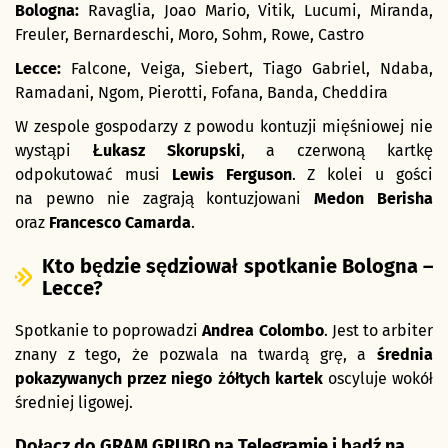
Bologna:
Ravaglia, Joao Mario, Vitik, Lucumi, Miranda,
Freuler, Bernardeschi, Moro, Sohm, Rowe, Castro
Lecce:
Falcone, Veiga, Siebert, Tiago Gabriel, Ndaba,
Ramadani, Ngom, Pierotti, Fofana, Banda, Cheddira
W zespole gospodarzy z powodu kontuzji mięśniowej nie
wystąpi
Łukasz Skorupski
, a czerwoną kartkę
odpokutować musi
Lewis Ferguson
. Z kolei u gości
na pewno nie zagrają kontuzjowani
Medon Berisha
oraz
Francesco Camarda
.
Kto będzie sędziował spotkanie Bologna –
Lecce?
Spotkanie to poprowadzi
Andrea Colombo
. Jest to arbiter
znany z tego, że pozwala na twardą grę, a
średnia
pokazywanych przez niego żółtych kartek
oscyluje wokół
średniej ligowej.
Dołącz do GRAM GRUBO na Telegramie i bądź na