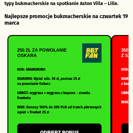
typy bukmacherskie na spotkanie Aston Villa – Lille.
Najlepsze promocje bukmacherskie na czwartek 19
marca
250 ZŁ ZA POWOŁANIE
350 
OSKARA
Z SZ
KOD: GRAMGRUBO
KOD: 
WARUNKI: Wpłać min. 50 zł, postaw 25 zł
WARUNKI
na powołanie Oskara
z Szac
OBRÓT: wygrana = wygrana z kuponu - stawka
OBRÓT: 
freebetu
INNE: P
INNE: Bonusy 100% do 200 PLN od trzech pierwszych
wpłat + freebet 25 zł
ODBIERZ BONUS