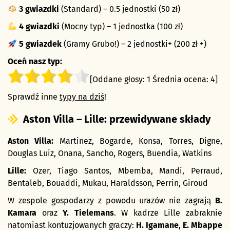
3 gwiazdki
(Standard) – 0.5 jednostki (50 zł)
4 gwiazdki
(Mocny typ) – 1 jednostka (100 zł)
5 gwiazdek
(Gramy Grubo!) – 2 jednostki+ (200 zł +)
Oceń nasz typ:
[Oddane głosy:
1
Średnia ocena:
4
]
Sprawdź inne
typy na dziś
!
Aston Villa – Lille: przewidywane składy
Aston Villa:
Martinez, Bogarde, Konsa, Torres, Digne,
Douglas Luiz, Onana, Sancho, Rogers, Buendia, Watkins
Lille:
Ozer, Tiago Santos, Mbemba, Mandi, Perraud,
Bentaleb, Bouaddi, Mukau, Haraldsson, Perrin, Giroud
W zespole gospodarzy z powodu urazów nie zagrają
B.
Kamara
oraz
Y. Tielemans
. W kadrze Lille zabraknie
natomiast kontuzjowanych graczy:
H. Igamane
,
E. Mbappe