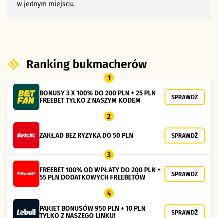
w jednym miejscu.
Ranking bukmacherów
1
BONUSY 3 X 100% DO 200 PLN + 25 PLN
SPRAWDŹ
FREEBET TYLKO Z NASZYM KODEM
2
ZAKŁAD BEZ RYZYKA DO 50 PLN
SPRAWDŹ
3
FREEBET 100% OD WPŁATY DO 200 PLN +
SPRAWDŹ
55 PLN DODATKOWYCH FREEBETÓW
4
PAKIET BONUSÓW 950 PLN + 10 PLN
SPRAWDŹ
TYLKO Z NASZEGO LINKU!