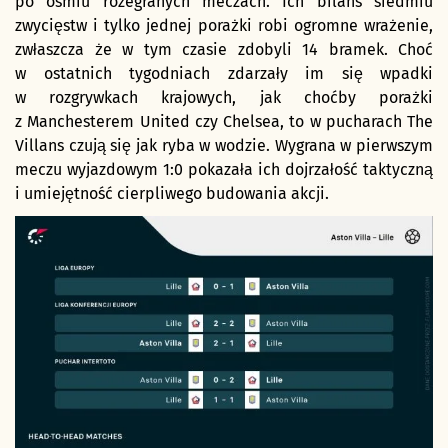
po ośmiu rozegranych meczach. Ich bilans siedmiu
zwycięstw i tylko jednej porażki robi ogromne wrażenie,
zwłaszcza że w tym czasie zdobyli 14 bramek. Choć
w ostatnich tygodniach zdarzały im się wpadki
w rozgrywkach krajowych, jak choćby porażki
z Manchesterem United czy Chelsea, to w pucharach The
Villans czują się jak ryba w wodzie. Wygrana w pierwszym
meczu wyjazdowym 1:0 pokazała ich dojrzałość taktyczną
i umiejętność cierpliwego budowania akcji.