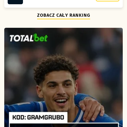
ZOBACZ CAŁY RANKING