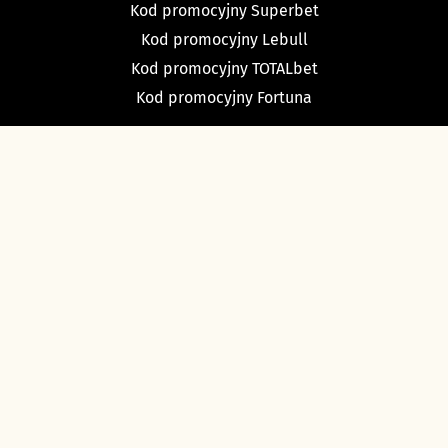
Kod promocyjny Superbet
Kod promocyjny Lebull
Kod promocyjny TOTALbet
Kod promocyjny Fortuna
TYPY BUKMACHERSKIE
Typy dnia
Typy na dziś piłka nożna
Typy na tenis
Typy na NBA
Typy na NHL
Typy bukmacherskie Sport Betfan
O nas i kontakt
Ustawienia cookies