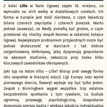
Z kolei
Lille
w fazie ligowej zajęło 18. miejsce, co
wymusiło na nich walkę w dodatkowych rundach. Ich
forma w Europie jest dość nierówna, o czym świadczy
bilans czterech zwycięstw i czterech porażek. Warto
jednak zauważyć, że Masfy potrafią być groźne, o czym
przekonał się choćby zespół Rennes w ostatniej kolejce
ligowej. Największym problemem przyjezdnych może być
jednak skuteczność w starciach z tak dobrze
zorganizowaną defensywą, jaką dysponują gospodarze
na własnym stadionie, zwłaszcza przy braku kilku
kluczowych zawodników ofensywnych.
Jaki typ na Aston Villa – Lille? Biorąc pod uwagę formę
obu zespołów w bieżącej edycji Ligi Europy oraz wynik
pierwszego starcia, faworyt wydaje się być tylko jeden.
Zespół z Birmingham wygrał wszystkie trzy ostatnie
bezpośrednie spotkania z tym rywalem, co buduje
ogromną przewagę psychologiczną. Gospodarze
dysponują szerszą kadrą i większą jakością indywidualną