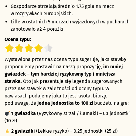
Gospodarze strzelają średnio 1.75 gola na mecz
w rozgrywkach europejskich.
Lille w ostatnich 5 meczach wyjazdowych w pucharach
zanotowało aż 4 porażki.
Ocena typu:
Wystawiona przez nas ocena typu sugeruje, jaką stawkę
proponujemy postawić na naszą propozycję,
im mniej
gwiazdek – tym bardziej ryzykowny typ i mniejsza
stawka
. Oto jak prezentuje się legenda sugerowanych
przez nas stawek w zależności od oceny typu. W
nawiasach podajemy jaka to jest kwota, biorąc
pod uwagę, że
jedna jednostka to 100 zł
budżetu na grę:
1 gwiazdka
(Ryzykowny strzał / Łamaki) – 0.1 jednostki
(10 zł)
2 gwiazdki
(Lekkie ryzyko) – 0.25 jednostki (25 zł)