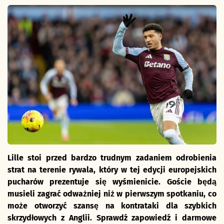
Lille stoi przed bardzo trudnym zadaniem odrobienia
strat na terenie rywala, który w tej edycji europejskich
pucharów prezentuje się wyśmienicie. Goście będą
musieli zagrać odważniej niż w pierwszym spotkaniu, co
może otworzyć szansę na kontrataki dla szybkich
skrzydłowych z Anglii. Sprawdź zapowiedź i darmowe