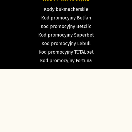
Kody bukmacherskie
Kod promocyjny Betfan
Kod promocyjny Betclic
Kod promocyjny Superbet
Kod promocyjny Lebull
Kod promocyjny TOTALbet
Kod promocyjny Fortuna
TYPY BUKMACHERSKIE
Typy dnia
Typy na dziś piłka nożna
Typy na tenis
Typy na NBA
Typy na NHL
Typy bukmacherskie Sport Betfan