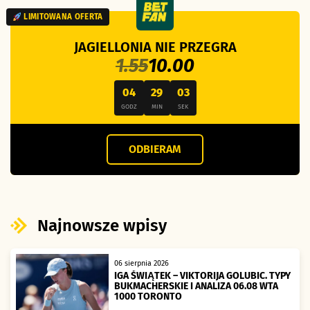
LIMITOWANA OFERTA
JAGIELLONIA NIE PRZEGRA
1.55
10.00
04
29
02
GODZ
MIN
SEK
ODBIERAM
Najnowsze wpisy
06 sierpnia 2026
IGA ŚWIĄTEK – VIKTORIJA GOLUBIC. TYPY
BUKMACHERSKIE I ANALIZA 06.08 WTA
1000 TORONTO