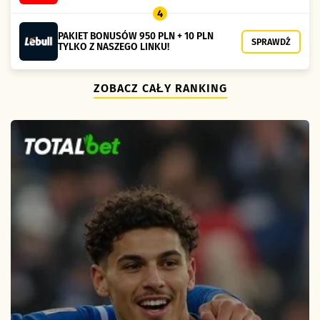
4
PAKIET BONUSÓW 950 PLN + 10 PLN
SPRAWDŹ
TYLKO Z NASZEGO LINKU!
ZOBACZ CAŁY RANKING