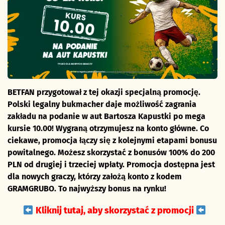
BETFAN przygotował z tej okazji specjalną promocję.
Polski
legalny bukmacher daje możliwość zagrania
zakładu na podanie w aut Bartosza Kapustki po mega
kursie 10.00! Wygraną otrzymujesz na konto główne. Co
ciekawe, promocja łączy się z kolejnymi etapami bonusu
powitalnego. Możesz skorzystać z bonusów 100% do 200
PLN od drugiej i trzeciej wpłaty. Promocja dostępna jest
dla nowych graczy, którzy założą konto z kodem
GRAMGRUBO. To najwyższy bonus na rynku!
Kliknij tutaj, aby skorzystać z promocji