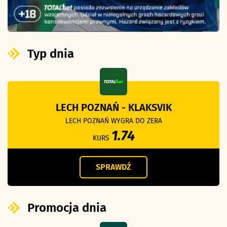
Typ dnia
LECH POZNAŃ - KLAKSVIK
LECH POZNAŃ WYGRA DO ZERA
1.74
KURS
SPRAWDŹ
Promocja dnia