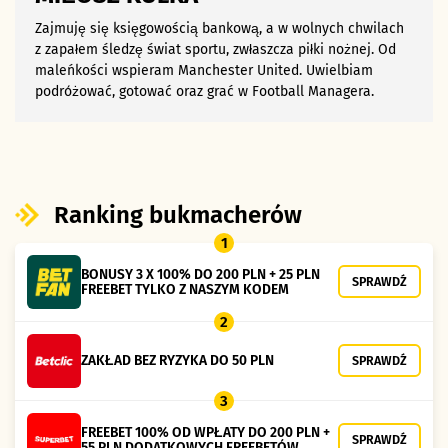
Zajmuję się księgowością bankową, a w wolnych chwilach
z zapałem śledzę świat sportu, zwłaszcza piłki nożnej. Od
maleńkości wspieram Manchester United. Uwielbiam
podróżować, gotować oraz grać w Football Managera.
Ranking bukmacherów
1
BONUSY 3 X 100% DO 200 PLN + 25 PLN
SPRAWDŹ
FREEBET TYLKO Z NASZYM KODEM
2
ZAKŁAD BEZ RYZYKA DO 50 PLN
SPRAWDŹ
3
FREEBET 100% OD WPŁATY DO 200 PLN +
SPRAWDŹ
55 PLN DODATKOWYCH FREEBETÓW