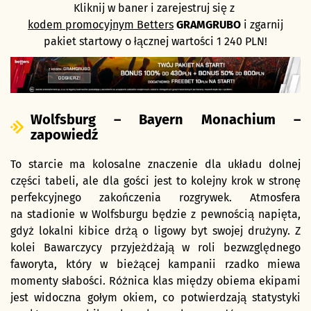
Kliknij w baner i zarejestruj się z
kodem promocyjnym Betters
GRAMGRUBO
i zgarnij
pakiet startowy o łącznej wartości 1 240 PLN!
Wolfsburg – Bayern Monachium –
zapowiedź
To starcie ma kolosalne znaczenie dla układu dolnej
części tabeli, ale dla gości jest to kolejny krok w stronę
perfekcyjnego zakończenia rozgrywek. Atmosfera
na stadionie w Wolfsburgu będzie z pewnością napięta,
gdyż lokalni kibice drżą o ligowy byt swojej drużyny. Z
kolei Bawarczycy przyjeżdżają w roli bezwzględnego
faworyta, który w bieżącej kampanii rzadko miewa
momenty słabości. Różnica klas między obiema ekipami
jest widoczna gołym okiem, co potwierdzają statystyki