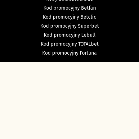
Kod promocyjny Betfan
Kod promocyjny Betclic
Kod promocyjny Superbet
Kod promocyjny Lebull
Kod promocyjny TOTALbet
Kod promocyjny Fortuna
TYPY BUKMACHERSKIE
Typy dnia
Typy na dziś piłka nożna
Typy na tenis
Typy na NBA
Typy na NHL
Typy bukmacherskie Sport Betfan