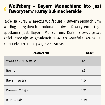
Wolfsburg – Bayern Monachium: kto jest
faworytem? Kursy bukmacherskie
Jakie są kursy w meczu Wolfsburg – Bayern Monachium?
Według legalnych bukmacherów, faworytem tego
spotkania jest Bayern Monachium. Kurs na zwycięstwo
gości oscyluje w granicach 1.54, co wyraźnie wskazuje,
komu eksperci dają większe szanse.
ZDARZENIE
KURS
WOLFSBURG WYGRA
4.71
Remis
4.61
Bayern wygra
1.54
Powyżej 2.5 goli
1.22
BTTS – Tak
1.29