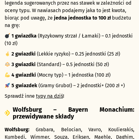
legenda sugerowanych przez nas stawek w zależności od
oceny typu. W nawiasach podajemy jaka to jest kwota,
biorąc pod uwagę, że
jedna jednostka to 100 zł
budżetu
na grę:
1 gwiazdka
(Ryzykowny strzał / Łamaki) – 0.1 jednostki
(10 zł)
2 gwiazdki
(Lekkie ryzyko) – 0.25 jednostki (25 zł)
3 gwiazdki
(Standard) – 0.5 jednostki (50 zł)
4 gwiazdki
(Mocny typ) – 1 jednostka (100 zł)
5 gwiazdek
(Gramy Grubo!) – 2 jednostki+ (200 zł +)
Sprawdź inne
typy na dziś
!
Wolfsburg – Bayern Monachium:
przewidywane składy
Wolfsburg:
Grabara, Belocian, Vavro, Koulierakis,
Kumbedi, Wimmer, Souza, Eriksen, Maehle, Daghim,