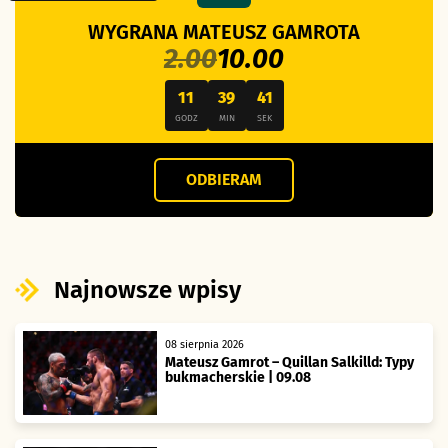
WYGRANA MATEUSZ GAMROTA
2.00
10.00
11
39
40
GODZ
MIN
SEK
ODBIERAM
Najnowsze wpisy
08 sierpnia 2026
Mateusz Gamrot – Quillan Salkilld: Typy
bukmacherskie | 09.08