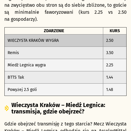
na zwycięstwo obu stron są do siebie zbliżone, to goście
są minimalnie faworyzowani (kurs 2.25 vs 2.50
na gospodarzy).
ZDARZENIE
KURS
WIECZYSTA KRAKÓW WYGRA
2.50
Remis
3.50
Miedź Legnica wygra
2.25
BTTS Tak
1.44
Powyżej 2.5 goli
1.48
Wieczysta Kraków – Miedź Legnica:
transmisja, gdzie obejrzeć?
Gdzie obejrzeć transmisję z tego starcia? Mecz Wieczysta
Kraków – Miedź Legnica odbędzie się na ArcelorMittal