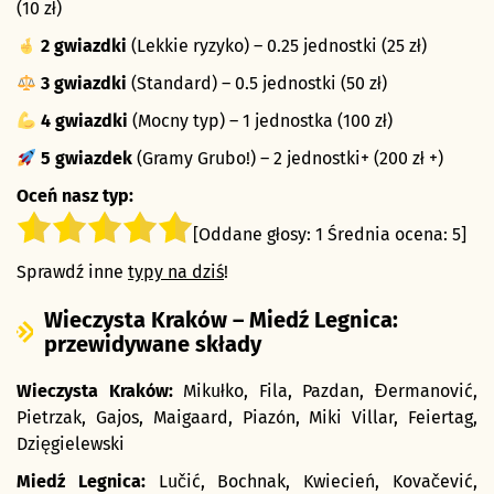
(10 zł)
2 gwiazdki
(Lekkie ryzyko) – 0.25 jednostki (25 zł)
3 gwiazdki
(Standard) – 0.5 jednostki (50 zł)
4 gwiazdki
(Mocny typ) – 1 jednostka (100 zł)
5 gwiazdek
(Gramy Grubo!) – 2 jednostki+ (200 zł +)
Oceń nasz typ:
[Oddane głosy:
1
Średnia ocena:
5
]
Sprawdź inne
typy na dziś
!
Wieczysta Kraków – Miedź Legnica:
przewidywane składy
Wieczysta Kraków:
Mikułko, Fila, Pazdan, Đermanović,
Pietrzak, Gajos, Maigaard, Piazón, Miki Villar, Feiertag,
Dzięgielewski
Miedź Legnica:
Lučić, Bochnak, Kwiecień, Kovačević,