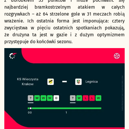
z dorobkiem 53 punktów i może pochwalić się
najbardziej bramkostrzelnym atakiem w całych
rozgrywkach – aż 64 strzelone gole w 31 meczach robią
wrażenie. Ich ostatnia forma jest imponująca: cztery
zwycięstwa w pięciu ostatnich spotkaniach pokazują,
że drużyna ta jest w gazie i z dużym optymizmem
przystępuje do końcówki sezonu.