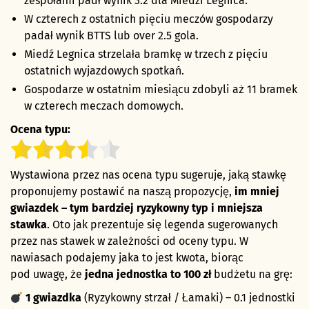
zespołami padł wynik 3:2 dla Miedzi Legnica.
W czterech z ostatnich pięciu meczów gospodarzy
padał wynik BTTS lub over 2.5 gola.
Miedź Legnica strzelała bramkę w trzech z pięciu
ostatnich wyjazdowych spotkań.
Gospodarze w ostatnim miesiącu zdobyli aż 11 bramek
w czterech meczach domowych.
Ocena typu:
Wystawiona przez nas ocena typu sugeruje, jaką stawkę
proponujemy postawić na naszą propozycję,
im mniej
gwiazdek – tym bardziej ryzykowny typ i mniejsza
stawka
. Oto jak prezentuje się legenda sugerowanych
przez nas stawek w zależności od oceny typu. W
nawiasach podajemy jaka to jest kwota, biorąc
pod uwagę, że
jedna jednostka to 100 zł
budżetu na grę:
1 gwiazdka
(Ryzykowny strzał / Łamaki) – 0.1 jednostki