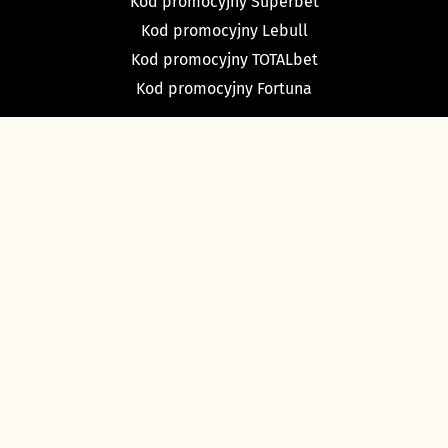
Kod promocyjny Superbet
Kod promocyjny Lebull
Kod promocyjny TOTALbet
Kod promocyjny Fortuna
TYPY BUKMACHERSKIE
Typy dnia
Typy na dziś piłka nożna
Typy na tenis
Typy na NBA
Typy na NHL
Typy bukmacherskie Sport Betfan
O nas i kontakt
Ustawienia cookies