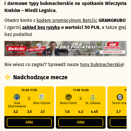
i darmowe typy bukmacherskie na spotkanie Wieczysta
Kraków – Miedź Legnica.
Otwórz konto z
kodem promocyjnym Betclic
GRAMGRUBO
i zgarnij
zakład bez ryzyka
o wartości 50 PLN
, a także graj
bez podatku!
Nie wiesz co zagrać? Sprawdź nasze
typy bukmacherskie
!
Nadchodzące mecze
10.08 17:00
11.08 16:00
11.0
X
X
Unia
Arka Gdynia
Bodo/Glimt
St. Gilloise
Sturm Graz
Skierniewice
3.2
3.5
2.1
1.6
4.3
4.45
3.7
3
GRAJ
GRAJ
G