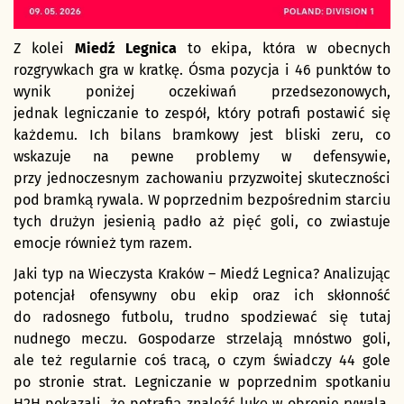
Z kolei
Miedź Legnica
to ekipa, która w obecnych
rozgrywkach gra w kratkę. Ósma pozycja i 46 punktów to
wynik poniżej oczekiwań przedsezonowych,
jednak legniczanie to zespół, który potrafi postawić się
każdemu. Ich bilans bramkowy jest bliski zeru, co
wskazuje na pewne problemy w defensywie,
przy jednoczesnym zachowaniu przyzwoitej skuteczności
pod bramką rywala. W poprzednim bezpośrednim starciu
tych drużyn jesienią padło aż pięć goli, co zwiastuje
emocje również tym razem.
Jaki typ na Wieczysta Kraków – Miedź Legnica? Analizując
potencjał ofensywny obu ekip oraz ich skłonność
do radosnego futbolu, trudno spodziewać się tutaj
nudnego meczu. Gospodarze strzelają mnóstwo goli,
ale też regularnie coś tracą, o czym świadczy 44 gole
po stronie strat. Legniczanie w poprzednim spotkaniu
H2H pokazali, że potrafią znaleźć lukę w obronie rywala,