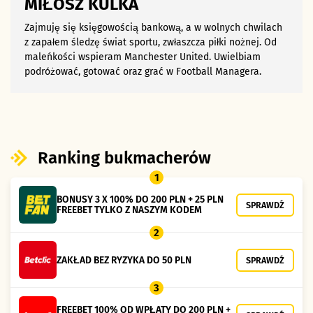
MIŁOSZ KULKA
Zajmuję się księgowością bankową, a w wolnych chwilach
z zapałem śledzę świat sportu, zwłaszcza piłki nożnej. Od
maleńkości wspieram Manchester United. Uwielbiam
podróżować, gotować oraz grać w Football Managera.
Ranking bukmacherów
1
BONUSY 3 X 100% DO 200 PLN + 25 PLN
SPRAWDŹ
FREEBET TYLKO Z NASZYM KODEM
2
ZAKŁAD BEZ RYZYKA DO 50 PLN
SPRAWDŹ
3
FREEBET 100% OD WPŁATY DO 200 PLN +