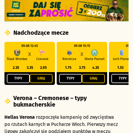
Nadchodzące mecze
09.08 12:45
09.08 15:15
09.0
X
X
Śląsk Wrocław
Cracovia
Nieciecza
Warta Poznań
Lech Poznań
2.35
3.35
2.95
1.75
3.75
4.35
1.53
TYPY
GRAJ
TYPY
GRAJ
TYPY
Verona – Cremonese – typy
bukmacherskie
Hellas Verona
rozpoczęła kampanię od zwycięstwa
po rzutach karnych w Pucharze Włoch. Pierwszy mecz
ligowy zakończył się podziałem punktów w meczu