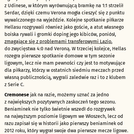
z Udinese, w którym wyrównującą bramkę na 1:1 strzelił
Serdar, dzięki czemu Verona mogła cieszyć się z punktu
wywalczonego na wyjeździe. Kolejne spotkanie piłkarze
Hellasu rozgrywali również jako goście, a atut własnego
boiska rywali i gromki doping jego kibiców, poniósł,
zmagające się z problemami transferowymi Lazio
,
do zwycięstwa 4:0 nad Veroną. W trzeciej kolejce, Hellas
rozegra pierwsze spotkanie domowe w tym sezonie
ligowym, lecz nie mam pewności czy jest to motywujące
dla piłkarzy, którzy w ostatnich siedmiu meczach przed
własną publicznością, wygrali zaledwie raz i to z klubem
z Serie C.
Cremonese
jak na razie, możemy uznać za jedno
z największych pozytywnych zaskoczeń tego sezonu.
Beniaminek nie tylko świetnie wszedł do rozgrywek
na najwyższym poziomie ligowym we Włoszech, lecz od
razu zapisał się w historii jako pierwszy beniaminek od
2012 roku, który wygrał swoje dwa pierwsze mecze ligowe.