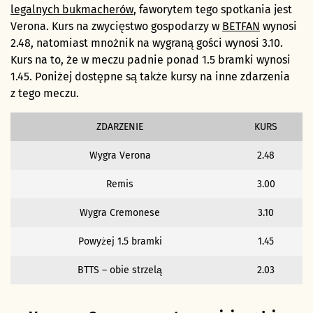
legalnych bukmacherów
, faworytem tego spotkania jest
Verona. Kurs na zwycięstwo gospodarzy w
BETFAN
wynosi
2.48, natomiast mnożnik na wygraną gości wynosi 3.10.
Kurs na to, że w meczu padnie ponad 1.5 bramki wynosi
1.45. Poniżej dostępne są także kursy na inne zdarzenia
z tego meczu.
ZDARZENIE
KURS
Wygra Verona
2.48
Remis
3.00
Wygra Cremonese
3.10
Powyżej 1.5 bramki
1.45
BTTS – obie strzelą
2.03