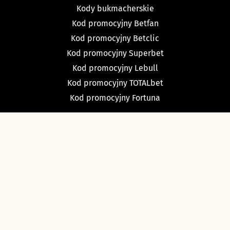
Kody bukmacherskie
Kod promocyjny Betfan
Kod promocyjny Betclic
Kod promocyjny Superbet
Kod promocyjny Lebull
Kod promocyjny TOTALbet
Kod promocyjny Fortuna
TYPY BUKMACHERSKIE
Typy dnia
Typy na dziś piłka nożna
Typy na tenis
Typy na NBA
Typy na NHL
Typy bukmacherskie Sport Betfan