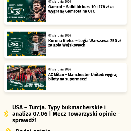
07 sierpnia 2026
Gamrot – Salkilld: kurs 10 i 176 zł za
wygraną Gamrota na UFC
07 sierpnia 2026
Korona Kielce – Legia Warszawa: 250 zł
za gola Wojskowych
07 sierpnia 2026
AC Milan – Manchester United: wygraj
bilety na supermecz!
USA – Turcja. Typy bukmacherskie i
analiza 07.06 | Mecz Towarzyski opinie -
sprawdź!