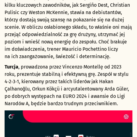
kilku kluczowych zawodników, jak Sergiño Dest, Christian
Pulisic czy Weston McKennie, stawia na debiutantów,
którzy dostają swoją szansę na pokazanie się na dużej
scenie. W obliczu osłabionego składu, to właśnie oni mają
przejąć odpowiedzialność za grę drużyny, utrzymać jej
poziom i wnieść nową energię do zespołu. Choć brakuje
im doświadczenia, trener Mauricio Pochettino liczy
na ich zaangażowanie, świeżość i determinację.
Turcja
, prowadzona przez Vincenzo Montellę od 2023
roku, prezentuje stabilną i efektywną grę. Zespół w stylu
4‑2‑3‑1, kierowany przez takich liderów jak Hakan
Çalhanoğlu, Orkun Kökçü i arcyutalentowany Arda Güler,
po dobrych występach na EURO 2024 i awansie do Ligi
Narodów A, będzie bardzo trudnym przeciwnikiem.