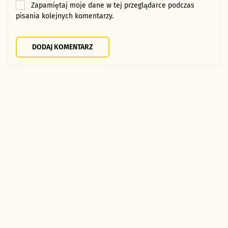
Zapamiętaj moje dane w tej przeglądarce podczas
pisania kolejnych komentarzy.