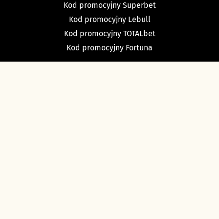
Kod promocyjny Superbet
Kod promocyjny Lebull
Kod promocyjny TOTALbet
Kod promocyjny Fortuna
TYPY BUKMACHERSKIE
Typy dnia
Typy na dziś piłka nożna
Typy na tenis
Typy na NBA
Typy na NHL
Typy bukmacherskie Sport Betfan
O nas i kontakt
Ustawienia cookies