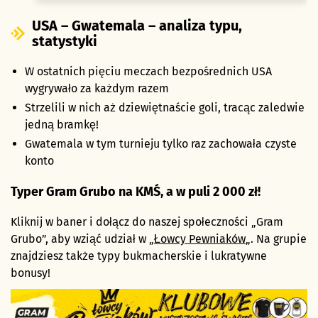
USA – Gwatemala – analiza typu,
statystyki
W ostatnich pięciu meczach bezpośrednich USA
wygrywało za każdym razem
Strzelili w nich aż dziewiętnaście goli, tracąc zaledwie
jedną bramkę!
Gwatemala w tym turnieju tylko raz zachowała czyste
konto
Typer Gram Grubo na KMŚ, a w puli 2 000 zł!
Kliknij w baner i dołącz do naszej społeczności „Gram
Grubo”, aby wziąć udział w „
Łowcy Pewniaków
„. Na grupie
znajdziesz także typy bukmacherskie i lukratywne
bonusy!