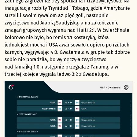
żadnego zagrożenia: trzy spotkania i trzy zwycięstwa. Na
inaugurację rozbity Trynidad i Tobago, gdzie Amerykanie
strzelili swoim rywalom aż pięć goli, następnie
zwycięstwo nad Arabią Saudyjską, a na zakończenie
zmagań grupowych wygrana nad Haiti 2:1. W ćwierćfinale
kolorowo nie było, bo remis 1:1 Kostaryką, która
jednak jest mocna i USA awansowało dopiero po rzutach
karnych, wygrywając 4:3. Gwatemala w grupie tak dobrze
sobie nie poradziła, bo wymęczyła zwycięstwo
nad Jamajką 1:0, następnie przegrała z Panamą, a w
trzeciej kolejce wygrała ledwo 3:2 z Gwadelupą.