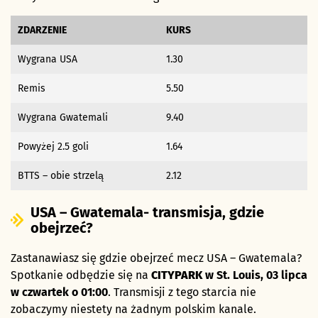
ZDARZENIE
KURS
Wygrana USA
1.30
Remis
5.50
Wygrana Gwatemali
9.40
Powyżej 2.5 goli
1.64
BTTS – obie strzelą
2.12
USA – Gwatemala- transmisja, gdzie
obejrzeć?
Zastanawiasz się gdzie obejrzeć mecz USA – Gwatemala?
Spotkanie odbędzie się na
CITYPARK
w St. Louis
,
03 lipca
w czwartek
o 01:00
. Transmisji z tego starcia nie
zobaczymy niestety na żadnym polskim kanale.