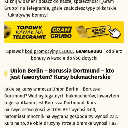
Kliknij w baner i dołącz do naszej społeczności „Gram
Grubo” na Telegramie, gdzie znajdziesz
typy piłkarskie
i lukratywne bonusy!
Sprawdź
kod promocyjny LEBULL
GRAMGRUBO
i odbierz
bonusy w kwocie do 960 złotych!
Union Berlin – Borussia Dortmund – kto
jest faworytem? Kursy bukmacherskie
Jakie są kursy w meczu Union Berlin – Borussia
Dortmund? Według
legalnych bukmacherów
, faworytem
tego spotkania jest Borussia Dortmund. Kurs
na zwycięstwo gości w TOTALBET wynosi 3.60,
natomiast mnożnik na wygraną gospodarzy wynosi 2.12.
Kurs na to, że obie drużyny strzelą bramkę wynosi 1.82.