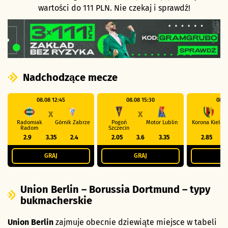
wartości do 111 PLN. Nie czekaj i sprawdź!
Nadchodzące mecze
08.08 12:45
08.08 15:30
08.0
X
X
Radomiak
Górnik Zabrze
Pogoń
Motor Lublin
Korona Kielce
Radom
Szczecin
2.9
3.35
2.4
2.05
3.6
3.35
2.85
GRAJ
GRAJ
G
Union Berlin – Borussia Dortmund – typy
bukmacherskie
Union Berlin
zajmuje obecnie dziewiąte miejsce w tabeli