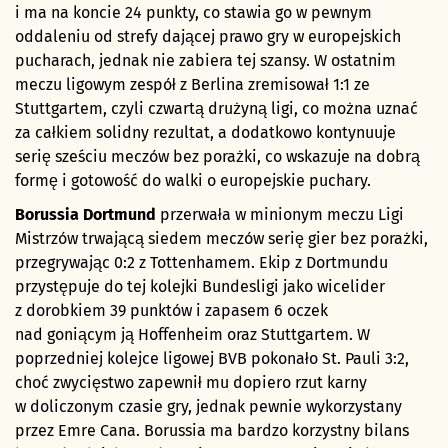
i ma na koncie 24 punkty, co stawia go w pewnym
oddaleniu od strefy dającej prawo gry w europejskich
pucharach, jednak nie zabiera tej szansy. W ostatnim
meczu ligowym zespół z Berlina zremisował 1:1 ze
Stuttgartem, czyli czwartą drużyną ligi, co można uznać
za całkiem solidny rezultat, a dodatkowo kontynuuje
serię sześciu meczów bez porażki, co wskazuje na dobrą
formę i gotowość do walki o europejskie puchary.
Borussia Dortmund
przerwała w minionym meczu Ligi
Mistrzów trwającą siedem meczów serię gier bez porażki,
przegrywając 0:2 z Tottenhamem. Ekip z Dortmundu
przystępuje do tej kolejki Bundesligi jako wicelider
z dorobkiem 39 punktów i zapasem 6 oczek
nad goniącym ją Hoffenheim oraz Stuttgartem. W
poprzedniej kolejce ligowej BVB pokonało St. Pauli 3:2,
choć zwycięstwo zapewnił mu dopiero rzut karny
w doliczonym czasie gry, jednak pewnie wykorzystany
przez Emre Cana. Borussia ma bardzo korzystny bilans