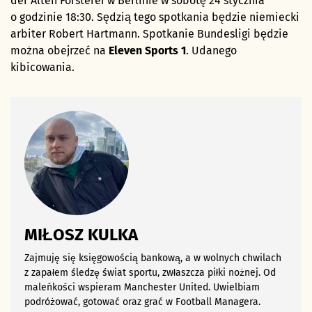
der Alten Forsterei w Berlinie w sobotę 24 stycznia
o godzinie 18:30. Sędzią tego spotkania będzie niemiecki
arbiter Robert Hartmann. Spotkanie Bundesligi będzie
można obejrzeć na
Eleven Sports 1
. Udanego
kibicowania.
MIŁOSZ KULKA
Zajmuję się księgowością bankową, a w wolnych chwilach
z zapałem śledzę świat sportu, zwłaszcza piłki nożnej. Od
maleńkości wspieram Manchester United. Uwielbiam
podróżować, gotować oraz grać w Football Managera.