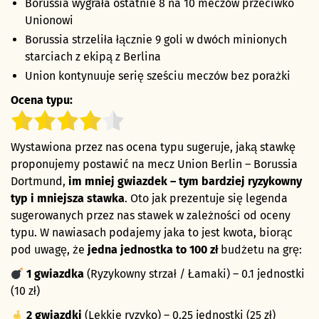
Borussia wygrała ostatnie 8 na 10 meczów przeciwko
Unionowi
Borussia strzeliła łącznie 9 goli w dwóch minionych
starciach z ekipą z Berlina
Union kontynuuje serię sześciu meczów bez porażki
Ocena typu:
Wystawiona przez nas ocena typu sugeruje, jaką stawkę
proponujemy postawić na mecz Union Berlin – Borussia
Dortmund,
im mniej gwiazdek – tym bardziej ryzykowny
typ i mniejsza stawka
. Oto jak prezentuje się legenda
sugerowanych przez nas stawek w zależności od oceny
typu. W nawiasach podajemy jaka to jest kwota, biorąc
pod uwagę, że
jedna jednostka to 100 zł
budżetu na grę:
1 gwiazdka
(Ryzykowny strzał / Łamaki) – 0.1 jednostki
(10 zł)
2 gwiazdki
(Lekkie ryzyko) – 0.25 jednostki (25 zł)