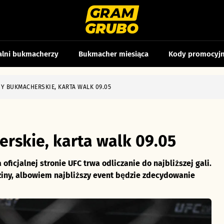
alni bukmacherzy
Bukmacher miesiąca
Kody promocyj
SY BUKMACHERSKIE, KARTA WALK 09.05
erskie, karta walk 09.05
ficjalnej stronie UFC trwa odliczanie do najbliższej gali.
dziny, albowiem najbliższy event będzie zdecydowanie