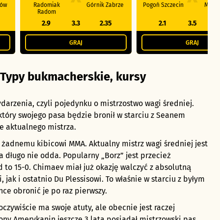
zów
Radomiak
Górnik Zabrze
Pogoń Szczecin
Motor
Radom
2.9
3.3
2.35
2.1
3.5
3
GRAJ
GRAJ
 Typy bukmacherskie, kursy
rzenia, czyli pojedynku o mistrzostwo wagi średniej.
tóry swojego pasa będzie bronił w starciu z Seanem
e aktualnego mistrza.
ć żadnemu kibicowi MMA. Aktualny mistrz wagi średniej jest
sa długo nie odda. Popularny „Borz” jest przecież
 to 15-0. Chimaev miał już okazję walczyć z absolutną
ak i ostatnio Du Plessisowi. To właśnie w starciu z byłym
ce obronić je po raz pierwszy.
 oczywiście ma swoje atuty, ale obecnie jest raczej
ny Amerykanin jeszcze 3 lata posiadał mistrzowski pas