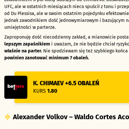
UFC, ale w ostatnich miesiącach nieco spuścił z tonu i przep
od Du Plessisa, ale w swoim ostatnim pojedynku efektownie
jednak zawodnikiem dość jednowymiarowym i bazującym na s
umiejętności w parterze.
Zaproponuję dość niecodzienny zakład, a mianowicie post
lepszym zapaśnikiem
i uważam, że nie będzie chciał ryzyk
właśnie na parter.
Nie spodziewam się też szybkiego końca 
powinien zanotować minimum 7 obaleń.
K. CHIMAEV +6.5 OBALEŃ
KURS
1.80
Alexander Volkov – Waldo Cortes Aco