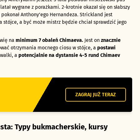
latał wygrane z porażkami. 2-krotnie okazał się on słabszy
 pokonał Anthony’ego Hernandeza. Strickland jest
tójce, a być może mistrz będzie chciał sprawdzić jego
awię na
minimum 7 obaleń Chimaeva.
Jest on
znacznie
ować otrzymania mocnego ciosu w stójce, a
postawi
walki, a
potencjalnie na dystansie 4-5 rund Chimaev
ZAGRAJ JUŻ TERAZ
sta: Typy bukmacherskie, kursy