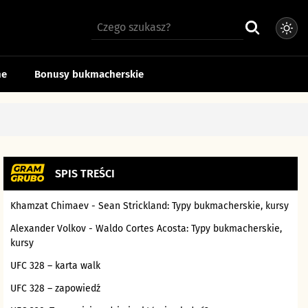
ne
Bonusy bukmacherskie
SPIS TREŚCI
Khamzat Chimaev - Sean Strickland: Typy bukmacherskie, kursy
Alexander Volkov - Waldo Cortes Acosta: Typy bukmacherskie,
kursy
UFC 328 – karta walk
UFC 328 – zapowiedź