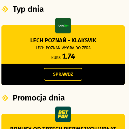
Typ dnia
LECH POZNAŃ - KLAKSVIK
LECH POZNAŃ WYGRA DO ZERA
1.74
KURS
SPRAWDŹ
Promocja dnia