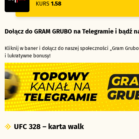
KURS
1.58
Dołącz do GRAM GRUBO na Telegramie i bądź na
Kliknij w baner i dołącz do naszej społeczności „Gram Grubo
i lukratywne bonusy!
UFC 328 – karta walk