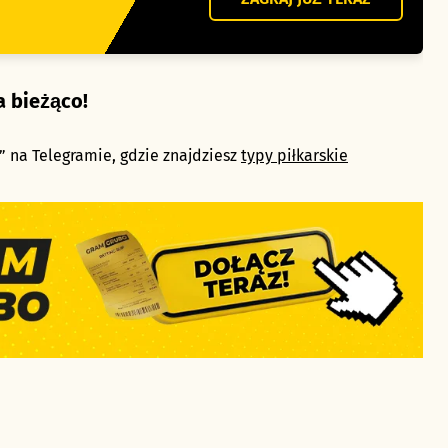
 bieżąco!
” na Telegramie, gdzie znajdziesz
typy piłkarskie