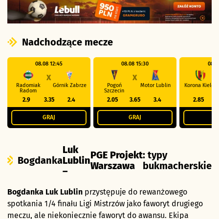
Nadchodzące mecze
08.08 12:45
08.08 15:30
08.0
X
X
Radomiak
Górnik Zabrze
Pogoń
Motor Lublin
Korona Kielce
Radom
Szczecin
2.9
3.35
2.4
2.05
3.65
3.4
2.85
GRAJ
GRAJ
G
Luk
PGE Projekt
: typy
Bogdanka
Lublin
Warszawa
bukmacherskie
–
Bogdanka Luk Lublin
przystępuje do rewanżowego
spotkania 1/4 finału Ligi Mistrzów jako faworyt drugiego
meczu, ale niekoniecznie faworyt do awansu. Ekipa