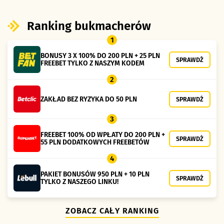
Ranking bukmacherów
1
BONUSY 3 X 100% DO 200 PLN + 25 PLN
SPRAWDŹ
FREEBET TYLKO Z NASZYM KODEM
2
ZAKŁAD BEZ RYZYKA DO 50 PLN
SPRAWDŹ
3
FREEBET 100% OD WPŁATY DO 200 PLN +
SPRAWDŹ
55 PLN DODATKOWYCH FREEBETÓW
4
PAKIET BONUSÓW 950 PLN + 10 PLN
SPRAWDŹ
TYLKO Z NASZEGO LINKU!
ZOBACZ CAŁY RANKING