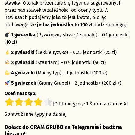
stawka
. Oto jak prezentuje się legenda sugerowanych
przez nas stawek w zależności od oceny typu. W
nawiasach podajemy jaka to jest kwota, biorąc
pod uwagę, że
jedna jednostka to 100 zł
budżetu na grę:
1 gwiazdka
(Ryzykowny strzał / Łamaki) – 0.1 jednostki
(10 zł)
2 gwiazdki
(Lekkie ryzyko) – 0.25 jednostki (25 zł)
3 gwiazdki
(Standard) – 0.5 jednostki (50 zł)
4 gwiazdki
(Mocny typ) – 1 jednostka (100 zł)
5 gwiazdek
(Gramy Grubo!) – 2 jednostki+ (200 zł +)
Oceń nasz typ:
[Oddane głosy:
1
Średnia ocena:
4
]
Sprawdź inne
typy na dzisiaj
!
Dołącz do GRAM GRUBO na Telegramie i bądź na
bieżąco!