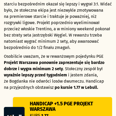
starciu bezpośrednim okazał się lepszy i wygrał 3:1. Widać
było, że stołeczna ekipa jest niezwykle zmotywowana
na premierowe starcie i traktuje je poważniej, niż
rozgrywki ligowe. Projekt poprzednio wyeliminował
przecież włoskie Trentino, a w miniony weekend pokonał
bez straty seta Jastrzębski Węgiel. W rewanżu trzeba
natomiast wygrać minimum 2 sety, aby awansować
bezpośrednio do 1/2 finału zmagań.
Osobiście uważam, że w rewanżowym pojedynku PGE
Projekt Warszawa ponownie zaprezentuje się bardzo
dobrze i wygra minimum 2 sety
. Stołeczny zespół był
wyraźnie lepszy przed tygodniem
i jestem zdania,
że Bogdanka nie odwróci losów dwumeczu. Handicap
na przyjezdnych obstawisz
po kursie 1.77 w Lebull.
HANDICAP +1.5 PGE PROJEKT
WARSZAWA
KURS
1.77