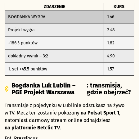
ZDARZENIE
KURS
BOGDANKA WYGRA
1.46
Projekt wygra
2.48
+186.5 punktów
1.82
dokładny wynik – 3:2
4.90
1. set +45.5 punktów
1.57
Bogdanka Luk Lublin –
: transmisja,
PGE Projekt Warszawa
gdzie obejrzeć?
Transmisję z pojedynku w Lublinie odszukasz na żywo
w TV. Mecz ten zostanie pokazany
na Polsat Sport 1
,
natomiast darmowy stream online odnajdziesz
na platformie Betclic TV
.
Fot. Pressfocus