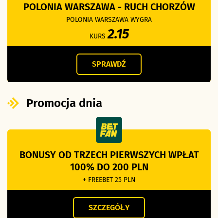
POLONIA WARSZAWA - RUCH CHORZÓW
POLONIA WARSZAWA WYGRA
2.15
KURS
SPRAWDŹ
Promocja dnia
BONUSY OD TRZECH PIERWSZYCH WPŁAT
100% DO 200 PLN
+ FREEBET 25 PLN
SZCZEGÓŁY