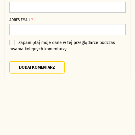
ADRES EMAIL
*
Zapamiętaj moje dane w tej przeglądarce podczas
pisania kolejnych komentarzy.