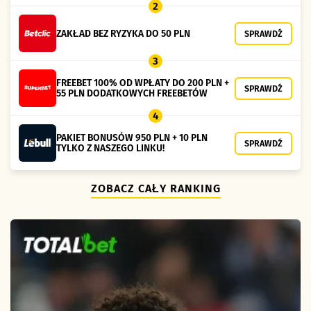
2
ZAKŁAD BEZ RYZYKA DO 50 PLN
SPRAWDŹ
3
FREEBET 100% OD WPŁATY DO 200 PLN +
SPRAWDŹ
55 PLN DODATKOWYCH FREEBETÓW
4
PAKIET BONUSÓW 950 PLN + 10 PLN
SPRAWDŹ
TYLKO Z NASZEGO LINKU!
ZOBACZ CAŁY RANKING