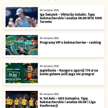
06 sierpnia 2026
Iga Świątek – Viktorija Golubic. Typy
bukmacherskie i analiza 06.08 WTA 1000
Toronto
06 sierpnia 2026
Programy VIP u bukmacherów – ranking
06 sierpnia 2026
Jagiellonia – Rangers: zgarnij 176 zł na
konto główne jeśli Jaga nie przegra!
06 sierpnia 2026
H. Tel Aviv – GKS Katowice. Typy
bukmacherskie i analiza 06.08 | Liga
Konferencji