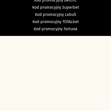
Kod promocyjny Betclic
Kod promocyjny Superbet
Kod promocyjny Lebull
Kod promocyjny TOTALbet
Kod promocyjny Fortuna
TYPY BUKMACHERSKIE
Typy dnia
Typy na dziś piłka nożna
Typy na tenis
Typy na NBA
Typy na NHL
Typy bukmacherskie Sport Betfan
O nas i kontakt
Ustawienia cookies