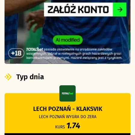
Typ dnia
LECH POZNAŃ - KLAKSVIK
LECH POZNAŃ WYGRA DO ZERA
1.74
KURS