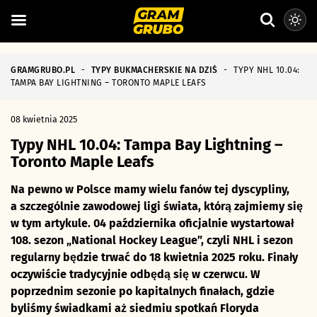
GRAMGRUBO.PL
-
TYPY BUKMACHERSKIE NA DZIŚ
-
TYPY NHL 10.04:
TAMPA BAY LIGHTNING – TORONTO MAPLE LEAFS
08 kwietnia 2025
Typy NHL 10.04: Tampa Bay Lightning –
Toronto Maple Leafs
Na pewno w Polsce mamy wielu fanów tej dyscypliny,
a szczególnie zawodowej ligi świata, którą zajmiemy się
w tym artykule. 04 października oficjalnie wystartował
108. sezon „National Hockey League”, czyli NHL i sezon
regularny będzie trwać do 18 kwietnia 2025 roku. Finały
oczywiście tradycyjnie odbędą się w czerwcu. W
poprzednim sezonie po kapitalnych finałach, gdzie
byliśmy świadkami aż siedmiu spotkań Floryda