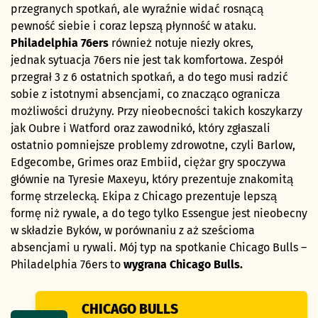
przegranych spotkań, ale wyraźnie widać rosnącą
pewność siebie i coraz lepszą płynność w ataku.
Philadelphia 76ers
również notuje niezły okres,
jednak sytuacja 76ers nie jest tak komfortowa. Zespół
przegrał 3 z 6 ostatnich spotkań, a do tego musi radzić
sobie z istotnymi absencjami, co znacząco ogranicza
możliwości drużyny. Przy nieobecności takich koszykarzy
jak Oubre i Watford oraz zawodnikó, który zgłaszali
ostatnio pomniejsze problemy zdrowotne, czyli Barlow,
Edgecombe, Grimes oraz Embiid, ciężar gry spoczywa
głównie na Tyresie Maxeyu, który prezentuje znakomitą
formę strzelecką. Ekipa z Chicago prezentuje lepszą
formę niż rywale, a do tego tylko Essengue jest nieobecny
w składzie Byków, w porównaniu z aż sześcioma
absencjami u rywali. Mój typ na spotkanie Chicago Bulls –
Philadelphia 76ers to
wygrana Chicago Bulls.
CHICAGO BULLS