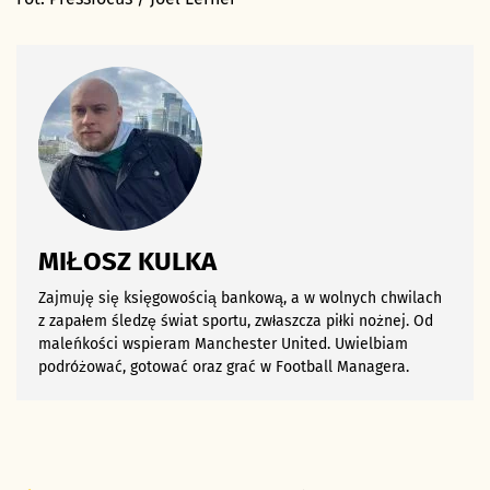
MIŁOSZ KULKA
Zajmuję się księgowością bankową, a w wolnych chwilach
z zapałem śledzę świat sportu, zwłaszcza piłki nożnej. Od
maleńkości wspieram Manchester United. Uwielbiam
podróżować, gotować oraz grać w Football Managera.