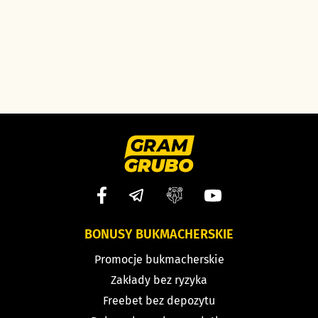
BONUSY BUKMACHERSKIE
Promocje bukmacherskie
Zakłady bez ryzyka
Freebet bez depozytu