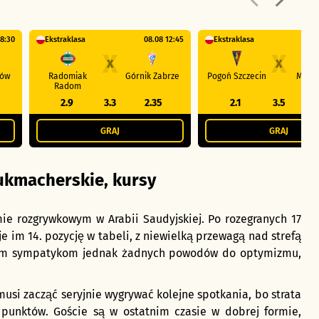
18:30
Ekstraklasa
08.08 12:45
Ekstraklasa
0
X
X
zów
Radomiak
Górnik Zabrze
Pogoń Szczecin
Motor
Radom
2.9
3.3
2.35
2.1
3.5
3
GRAJ
GRAJ
bukmacherskie, kursy
ie rozgrywkowym w Arabii Saudyjskiej. Po rozegranych 17
e im 14. pozycję w tabeli, z niewielką przewagą nad strefą
oim sympatykom jednak żadnych powodów do optymizmu,
, musi zacząć seryjnie wygrywać kolejne spotkania, bo strata
punktów. Goście są w ostatnim czasie w dobrej formie,