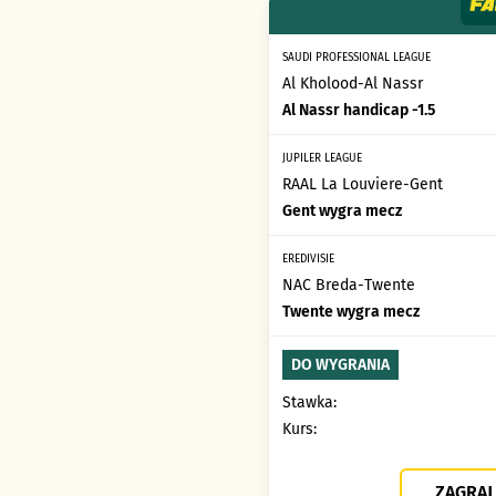
SAUDI PROFESSIONAL LEAGUE
Al Kholood
-
Al Nassr
Al Nassr handicap -1.5
JUPILER LEAGUE
RAAL La Louviere
-
Gent
Gent wygra mecz
EREDIVISIE
NAC Breda
-
Twente
Twente wygra mecz
DO WYGRANIA
Stawka:
Kurs:
ZAGRAJ