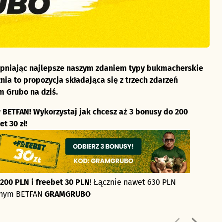
ępniając najlepsze naszym zdaniem typy bukmacherskie
ia to propozycja składająca się z trzech zdarzeń
m Grubo na dziś.
 BETFAN! Wykorzystaj jak chcesz aż 3 bonusy do 200
et 30 zł!
200 PLN i freebet 30 PLN
! Łącznie nawet 630 PLN
nym BETFAN
GRAMGRUBO