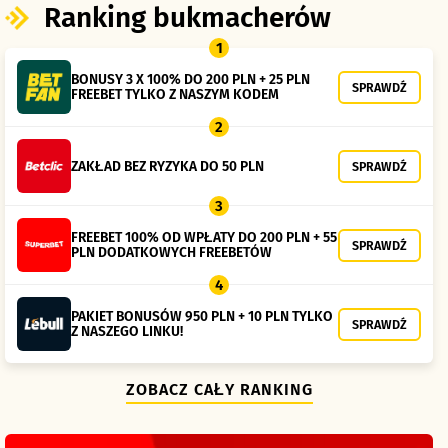
Ranking bukmacherów
1
BONUSY 3 X 100% DO 200 PLN + 25 PLN
SPRAWDŹ
FREEBET TYLKO Z NASZYM KODEM
2
ZAKŁAD BEZ RYZYKA DO 50 PLN
SPRAWDŹ
3
FREEBET 100% OD WPŁATY DO 200 PLN + 55
SPRAWDŹ
PLN DODATKOWYCH FREEBETÓW
4
PAKIET BONUSÓW 950 PLN + 10 PLN TYLKO
SPRAWDŹ
Z NASZEGO LINKU!
ZOBACZ CAŁY RANKING