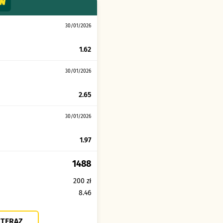
30/01/2026
1.62
30/01/2026
2.65
30/01/2026
1.97
1488
200 zł
8.46
 TERAZ