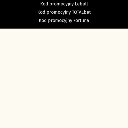
Kod promocyjny Lebull
Kod promocyjny TOTALbet
Kod promocyjny Fortuna
TYPY BUKMACHERSKIE
Typy dnia
Typy na dziś piłka nożna
Typy na tenis
Typy na NBA
Typy na NHL
Typy bukmacherskie Sport Betfan
O nas i kontakt
Ustawienia cookies
Polityka prywatności