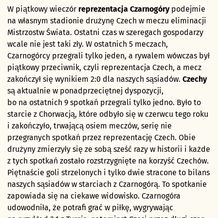
W piątkowy wieczór
reprezentacja Czarnogóry
podejmie
na własnym stadionie drużynę Czech w meczu eliminacji
Mistrzostw Świata. Ostatni czas w szeregach gospodarzy
wcale nie jest taki zły. W ostatnich 5 meczach,
Czarnogórcy przegrali tylko jeden, a rywalem wówczas był
piątkowy przeciwnik, czyli reprezentacja Czech, a mecz
zakończył się wynikiem 2:0 dla naszych sąsiadów.
Czechy
są aktualnie w ponadprzeciętnej dyspozycji,
bo na ostatnich 9 spotkań przegrali tylko jedno. Było to
starcie z Chorwacją, które odbyło się w czerwcu tego roku
i zakończyło, trwającą osiem meczów, serię nie
przegranych spotkań przez reprezentację Czech. Obie
drużyny zmierzyły się ze sobą sześć razy w historii i każde
z tych spotkań zostało rozstrzygnięte na korzyść Czechów.
Piętnaście goli strzelonych i tylko dwie stracone to bilans
naszych sąsiadów w starciach z Czarnogórą. To spotkanie
zapowiada się na ciekawe widowisko. Czarnogóra
udowodniła, że potrafi grać w piłkę, wygrywając