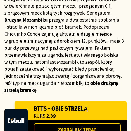
w ćwierćfinale po zaciętym meczu, przegranym 0:1,
z brązowym medalistą tych rozgrywek, Senegalem.
Drużyna Mozambiku
przegrała dwa ostatnie spotkania
i straciła w nich łącznie pięć bramek. Podopieczni
Chiquinho Conde zajmują aktualnie drugie miejsce
w grupie eliminacyjnej z dorobkiem 12. punktów i mają 3
punkty przewagi nad piątkowym rywalem. Faktem
przemawiającym za Ugandą jest atut własnego boiska
w tym meczu, natomiast Mozambik to zespół, który
potrafi zaatakować i wykorzystać błędy przeciwnika,
jednocześnie trzymając zwartą i zorganizowaną obronę.
Mój typ na mecz Uganda = Mozambik, to
obie drużyny
strzelą bramkę
.
BTTS - OBIE STRZELĄ
KURS
2.39
ZAGRAJ JUŻ TERAZ