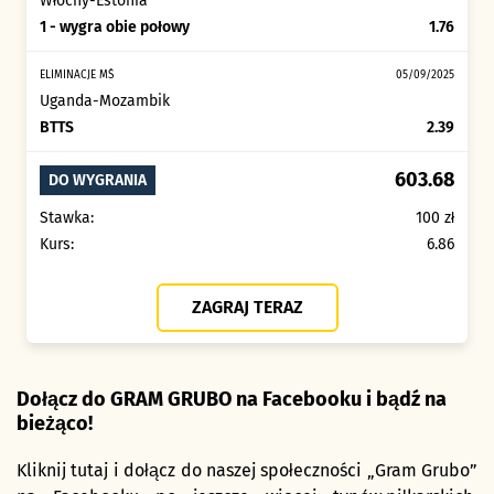
Włochy
-
Estonia
1 - wygra obie połowy
1.76
ELIMINACJE MŚ
05/09/2025
Uganda
-
Mozambik
BTTS
2.39
603.68
DO WYGRANIA
Stawka:
100 zł
Kurs:
6.86
ZAGRAJ TERAZ
Dołącz do GRAM GRUBO na Facebooku i bądź na
bieżąco!
Kliknij tutaj i dołącz do naszej społeczności „Gram Grubo”