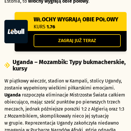
Estonia, to
Włochy wygrają obie połowy
.
WŁOCHY WYGRAJĄ OBIE POŁOWY
KURS
1.76
ZAGRAJ JUŻ TERAZ
Uganda – Mozambik: Typy bukmacherskie,
kursy
W piątkowy wieczór, stadion w Kampali, stolicy Ugandy,
zostanie wypełniony wielkimi piłkarskimi emocjami.
Uganda
rozpoczęła eliminacje Mistrzostw Świata całkiem
obiecująco, mając sześć punktów po pierwszych trzech
meczach, jednak późniejsze porażki 1:2 z Algierią oraz 1:3
z Mozambikiem, skomplikowały nieco jej sytuację
w grupie. Reprezentacja Ugandy zakończyła niedawno
zmagania w Pucharze Narodów Afryki, gdzie odpadła