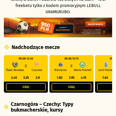
freebetu tylko z
kodem promocyjnym LEBULL
GRAMGRUBO.
Nadchodzące mecze
09.08 12:45
09.08 15:15
09.0
X
X
Śląsk Wrocław
Cracovia
Nieciecza
Warta Poznań
Lech Poznań
2.45
3.25
2.9
1.82
3.55
4.15
1.62
4
GRAJ
GRAJ
G
Czarnogóra – Czechy: Typy
bukmacherskie, kursy