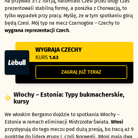
na przykład 3:1 z Turcją, natomiast Czesi przez długi czas
prezentowali stabilną formę, a porażka z Chorwacją, to
tylko wypadek przy pracy. Myślę, że w tym spotkaniu górą
będą Czesi. Mój typ na mecz Czarnogóra – Czechy to
wygrana reprezentacji Czech
.
WYGRAJA CZECHY
KURS
1.63
ZAGRAJ JUŻ TERAZ
Włochy – Estonia: Typy bukmacherskie,
kursy
We włoskim Bergamo dojdzie to spotkania Włochy –
Estonia w ramach eliminacji Mistrzostw Świata.
Włosi
przystępują do tego meczu pod dużą presją, bo tracą aż 9
punktów do lidera grupy I, czyli Norwegii. Włosi mają dwa