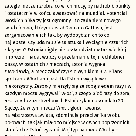
zaległe mecze i zrobią co w ich mocy, by nadrobić punkty
i ostatecznie w końcu awansować na mundial. Potencjał
włoskich piłkarzy jest ogromny i to zadaniem nowego
selekcjonera, którym został Gennaro Gattuso, jest
zorganizowanie ich tak, by wydobyć z nich to co
najlepsze. Czy uda mu się ta sztuka i wyciągnie Azzurrich
z kryzysu?
Estonia
nigdy nie brała udziału w tak wielkiej
imprezie i nadal walczy o przełamanie tej niechlubnej
passy. W ostatnich 7 meczach, Estonia wygrała
z Mołdawią, a mecz zakończył się wynikiem 3:2. Bilans
spotkań z Włochami jest dla Estonii wyjątkowo
niekorzystny. Zespoły mierzyły się ze sobą siedem razy i w
każdym meczu wygrywali Włosi, z czego pięć razy do zera,
a łączna liczba strzelonych Estończykom bramek to 20.
Sądzę, że w tym meczu Włosi, głodni awansu
na Mistrzostwa Świata, zdominują przeciwnika w obu
połowach, tak jak miało to miejsce w dwóch poprzednich
starciach z Estończykami. Mój typ na mecz Włochy –