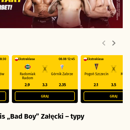
18:30
Ekstraklasa
08.08 12:45
Ekstraklasa
0
X
X
zów
Radomiak
Górnik Zabrze
Pogoń Szczecin
Motor
Radom
2.9
3.3
2.35
2.1
3.5
3
GRAJ
GRAJ
s „Bad Boy” Załęcki – typy