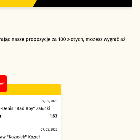
rając nasze propozycje za 100 złotych, możesz wygrać aż
09/05/2026
n
-
Denis "Bad Boy" Załęcki
m
1.63
09/05/2026
ław "Koziołek" Kozieł