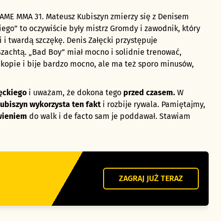
AME MMA 31. Mateusz Kubiszyn zmierzy się z Denisem
ego” to oczywiście były mistrz Gromdy i zawodnik, który
i twardą szczękę. Denis Załęcki przystępuje
zachtą. „Bad Boy” miał mocno i solidnie trenować,
n kopie i bije bardzo mocno, ale ma też sporo minusów,
łęckiego
i uważam, że dokona tego
przed czasem.
W
ubiszyn wykorzysta ten fakt
i rozbije rywala. Pamiętajmy,
wieniem
do walk i de facto sam je poddawał. Stawiam
ZAGRAJ JUŻ TERAZ