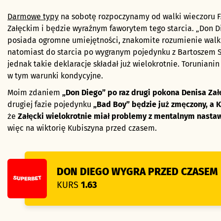
Darmowe typy
na sobotę rozpoczynamy od walki wieczoru F
Załęckim i będzie wyraźnym faworytem tego starcia. „Don Di
posiada ogromne umiejętności, znakomite rozumienie walki 
natomiast do starcia po wygranym pojedynku z Bartoszem S
jednak takie deklaracje składał już wielokrotnie. Toruniani
w tym warunki kondycyjne.
Moim zdaniem
„Don Diego” po raz drugi pokona Denisa Za
drugiej fazie pojedynku
„Bad Boy” będzie już zmęczony, a K
że
Załęcki wielokrotnie miał problemy z mentalnym nasta
więc na wiktorię Kubiszyna przed czasem.
DON DIEGO WYGRA PRZED CZASEM
KURS
1.63