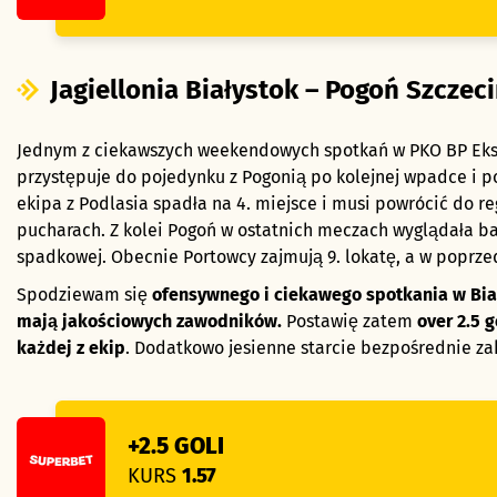
Jagiellonia Białystok – Pogoń Szczec
Jednym z ciekawszych weekendowych spotkań w PKO BP Ekstr
przystępuje do pojedynku z Pogonią po kolejnej wpadce i po
ekipa z Podlasia spadła na 4. miejsce i musi powrócić do r
pucharach. Z kolei Pogoń w ostatnich meczach wyglądała ba
spadkowej. Obecnie Portowcy zajmują 9. lokatę, a w poprzed
Spodziewam się
ofensywnego i ciekawego spotkania w Bia
mają jakościowych zawodników.
Postawię zatem
over 2.5 g
każdej z ekip
. Dodatkowo jesienne starcie bezpośrednie za
+2.5 GOLI
KURS
1.57