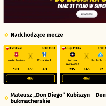
Nadchodzące mecze
Ekstraklasa
07.08 18:30
1. Liga Polska
07.08 
X
X
Wisła Kraków
Wisła Płock
Polonia
Ruch Chor
Warszawa
1.83
3.55
4.3
2.15
3.45
3.2
GRAJ
GRAJ
Mateusz „Don Diego” Kubiszyn – Deni
bukmacherskie