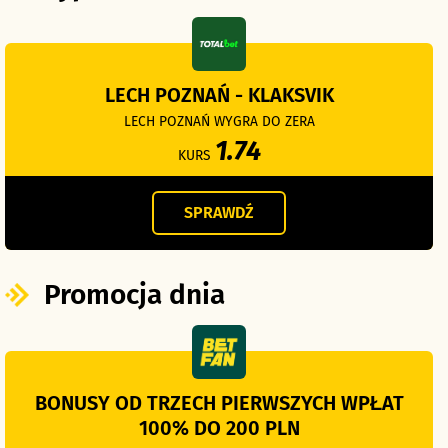
LECH POZNAŃ - KLAKSVIK
LECH POZNAŃ WYGRA DO ZERA
1.74
KURS
SPRAWDŹ
Promocja dnia
BONUSY OD TRZECH PIERWSZYCH WPŁAT
100% DO 200 PLN