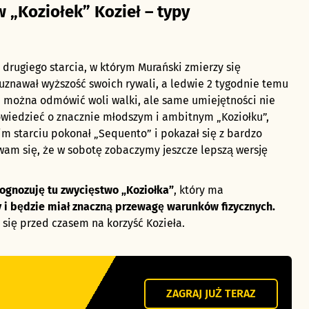
 „Koziołek” Kozieł – typy
drugiego starcia, w którym Murański zmierzy się
 uznawał wyższość swoich rywali, a ledwie 2 tygodnie temu
 można odmówić woli walki, ale same umiejętności nie
wiedzieć o znacznie młodszym i ambitnym „Koziołku”,
m starciu pokonał „Sequento” i pokazał się z bardzo
ewam się, że w sobotę zobaczymy jeszcze lepszą wersję
ognozuję tu zwycięstwo „Koziołka”
, który ma
y i będzie miał znaczną przewagę warunków fizycznych.
 się przed czasem na korzyść Kozieła.
ZAGRAJ JUŻ TERAZ