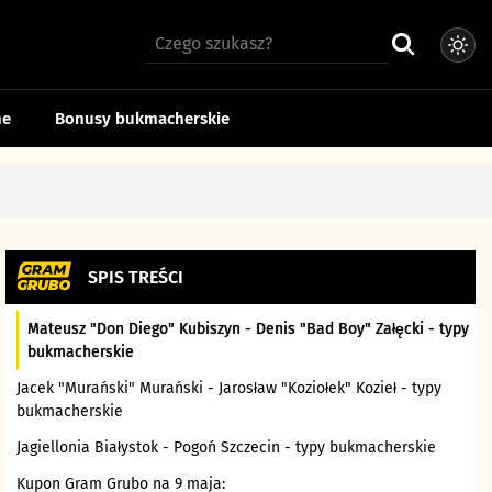
ne
Bonusy bukmacherskie
SPIS TREŚCI
Mateusz "Don Diego" Kubiszyn - Denis "Bad Boy" Załęcki - typy
bukmacherskie
Jacek "Murański" Murański - Jarosław "Koziołek" Kozieł - typy
bukmacherskie
Jagiellonia Białystok - Pogoń Szczecin - typy bukmacherskie
Kupon Gram Grubo na 9 maja: