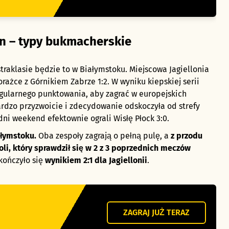
in – typy bukmacherskie
aklasie będzie to w Białymstoku. Miejscowa Jagiellonia
rażce z Górnikiem Zabrze 1:2. W wyniku kiepskiej serii
egularnego punktowania, aby zagrać w europejskich
rdzo przyzwoicie i zdecydowanie odskoczyła od strefy
ni weekend efektownie ograli Wisłę Płock 3:0.
łymstoku.
Oba zespoły zagrają o pełną pulę, a
z przodu
oli, który sprawdził się w 2 z 3 poprzednich meczów
kończyło się
wynikiem 2:1 dla Jagiellonii
.
ZAGRAJ JUŻ TERAZ