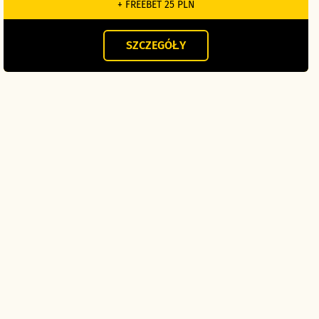
+ FREEBET 25 PLN
SZCZEGÓŁY