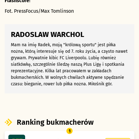
Flashscore
!
Fot. PressFocus/Max Tomlinson
RADOSLAW WARCHOL
Mam na imię Radek, moją "królową sportu" jest piłka
nożna, którą interesuje się od 7. roku życia, a często nawet
grywam. Prywatnie kibic FC Liverpoolu. Lubię również
siatkówkę, szczególnie śledzę naszą Plus Ligę i spotkania
reprezentacyjne. Kilka lat pracowałem w zakładach
bukmacherskich. W wolnych chwilach aktywne spędzanie
czasu: bieganie, rower lub piłka nożna. Miłośnik gór.
Ranking bukmacherów
1