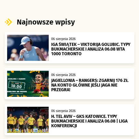
Najnowsze wpisy
06 sierpnia 2026
IGA ŚWIĄTEK – VIKTORIJA GOLUBIC. TYPY
BUKMACHERSKIE I ANALIZA 06.08 WTA
1000 TORONTO
06 sierpnia 2026
JAGIELLONIA – RANGERS: ZGARNIJ 176 ZŁ
NA KONTO GŁÓWNE JEŚLI JAGA NIE
PRZEGRA!
06 sierpnia 2026
H. TEL AVIV – GKS KATOWICE. TYPY
BUKMACHERSKIE I ANALIZA 06.08 | LIGA
KONFERENCJI