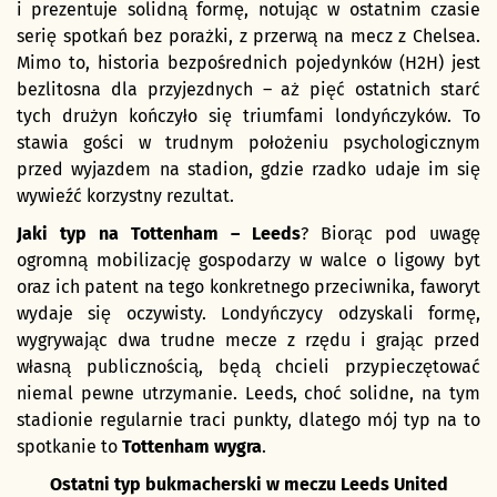
i prezentuje solidną formę, notując w ostatnim czasie
serię spotkań bez porażki, z przerwą na mecz z Chelsea.
Mimo to, historia bezpośrednich pojedynków (H2H) jest
bezlitosna dla przyjezdnych – aż pięć ostatnich starć
tych drużyn kończyło się triumfami londyńczyków. To
stawia gości w trudnym położeniu psychologicznym
przed wyjazdem na stadion, gdzie rzadko udaje im się
wywieźć korzystny rezultat.
Jaki typ na Tottenham – Leeds
? Biorąc pod uwagę
ogromną mobilizację gospodarzy w walce o ligowy byt
oraz ich patent na tego konkretnego przeciwnika, faworyt
wydaje się oczywisty. Londyńczycy odzyskali formę,
wygrywając dwa trudne mecze z rzędu i grając przed
własną publicznością, będą chcieli przypieczętować
niemal pewne utrzymanie. Leeds, choć solidne, na tym
stadionie regularnie traci punkty, dlatego mój typ na to
spotkanie to
Tottenham wygra
.
Ostatni typ bukmacherski w meczu Leeds United