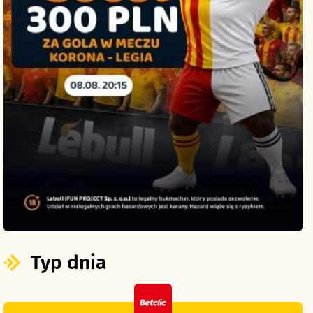
Typ dnia