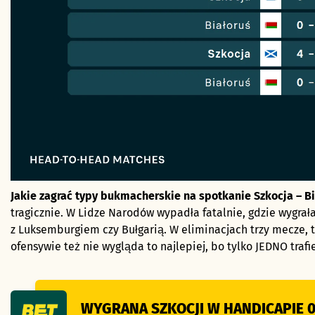
Jakie zagrać typy bukmacherskie na spotkanie Szkocja – Bi
tragicznie. W Lidze Narodów wypadła fatalnie, gdzie wygrał
z Luksemburgiem czy Bułgarią. W eliminacjach trzy mecze, t
ofensywie też nie wygląda to najlepiej, bo tylko JEDNO trafi
WYGRANA SZKOCJI W HANDICAPIE 0