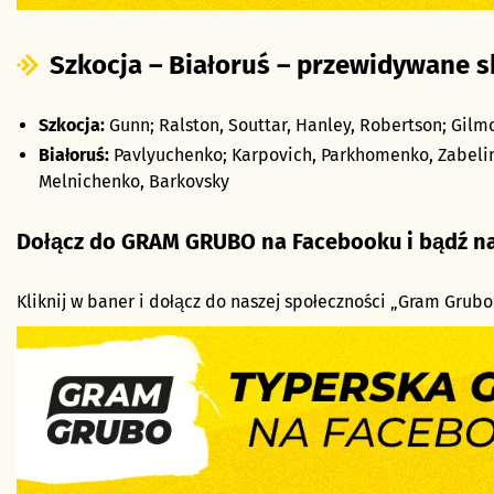
Szkocja – Białoruś – przewidywane s
Szkocja:
Gunn; Ralston, Souttar, Hanley, Robertson; Gil
Białoruś:
Pavlyuchenko; Karpovich, Parkhomenko, Zabelin,
Melnichenko, Barkovsky
Dołącz do GRAM GRUBO na Facebooku i bądź na
Kliknij w baner i dołącz do naszej społeczności „Gram Grub