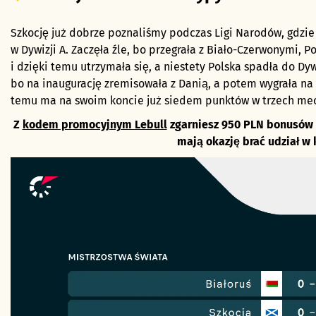
Szkocję już dobrze poznaliśmy podczas Ligi Narodów, gdzie 
w Dywizji A. Zaczęła źle, bo przegrała z Biało-Czerwonymi, P
i dzięki temu utrzymała się, a niestety Polska spadła do Dy
bo na inaugurację zremisowała z Danią, a potem wygrała na wyj
temu ma na swoim koncie już siedem punktów w trzech me
Z
kodem promocyjnym Lebull
zgarniesz 950 PLN bonusów n
mają okazję brać udział w