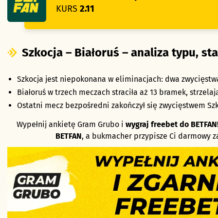
KURS
2.11
Szkocja – Białoruś – analiza typu, sta
Szkocja jest niepokonana w eliminacjach: dwa zwycięstwa
Białoruś w trzech meczach straciła aż 13 bramek, strzelają
Ostatni mecz bezpośredni zakończył się zwycięstwem Szko
Wypełnij ankietę Gram Grubo i
wygraj freebet do BETFAN
BETFAN
, a bukmacher przypisze Ci darmowy zak