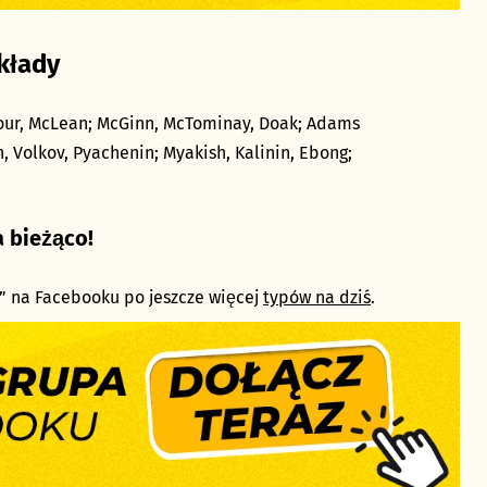
kłady
mour, McLean; McGinn, McTominay, Doak; Adams
 Volkov, Pyachenin; Myakish, Kalinin, Ebong;
 bieżąco!
o” na Facebooku po jeszcze więcej
typów na dziś
.