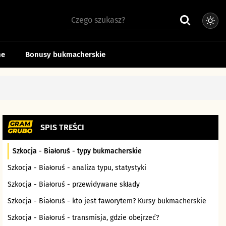
ne
Bonusy bukmacherskie
SPIS TREŚCI
Szkocja - Białoruś - typy bukmacherskie
Szkocja - Białoruś - analiza typu, statystyki
Szkocja - Białoruś - przewidywane składy
Szkocja - Białoruś - kto jest faworytem? Kursy bukmacherskie
Szkocja - Białoruś - transmisja, gdzie obejrzeć?