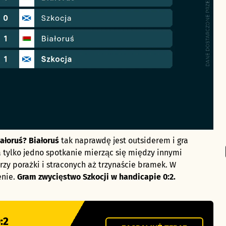
ałoruś? Białoruś
tak naprawdę jest outsiderem i gra
a tylko jedno spotkanie mierząc się między innymi
rzy porażki i straconych aż trzynaście bramek. W
enie.
Gram zwycięstwo Szkocji w handicapie 0:2.
:2