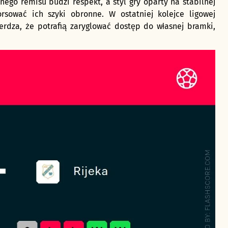
nego remisu budzi respekt, a styl gry oparty na stabilnej
rsować ich szyki obronne. W ostatniej kolejce ligowej
erdza, że potrafią zaryglować dostęp do własnej bramki,