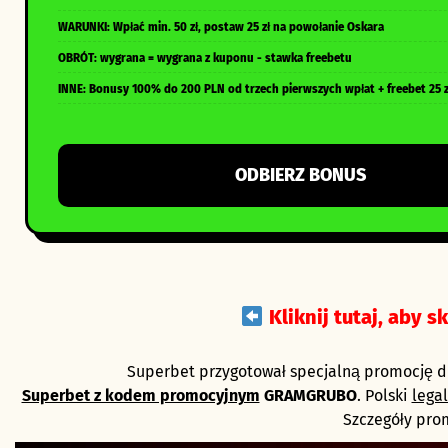
WARUNKI: Wpłać min. 50 zł, postaw 25 zł na powołanie Oskara
OBRÓT: wygrana = wygrana z kuponu - stawka freebetu
INNE: Bonusy 100% do 200 PLN od trzech pierwszych wpłat + freebet 25 z
ODBIERZ BONUS
Kliknij tutaj, aby s
Superbet przygotował specjalną promocję dla
Superbet z kodem promocyjnym
GRAMGRUBO
. Polski
lega
Szczegóły prom