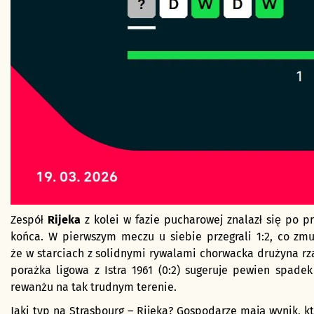
Zespół
Rijeka
z kolei w fazie pucharowej znalazł się po pr
końca. W pierwszym meczu u siebie przegrali 1:2, co zmus
że w starciach z solidnymi rywalami chorwacka drużyna rzad
porażka ligowa z Istra 1961 (0:2) sugeruje pewien spade
rewanżu na tak trudnym terenie.
Jaki typ na Strasbourg – Rijeka? Gospodarze mają wynik, kt