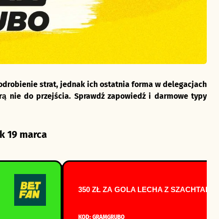
odrobienie strat, jednak ich ostatnia forma w delegacjach
rą nie do przejścia. Sprawdź zapowiedź i darmowe typy
k 19 marca
350 ZŁ ZA GOLA LECHA Z SZACHTARE
KOD: GRAMGRUBO