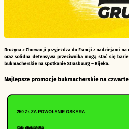
Drużyna z Chorwacji przyjeżdża do Francji z nadziejami na 
oraz solidna defensywa przeciwnika mogą stać się barie
bukmacherskie na spotkanie Strasbourg – Rijeka.
Najlepsze promocje bukmacherskie na czwarte
250 ZŁ ZA POWOŁANIE OSKARA
KOD: GRAMGRUBO