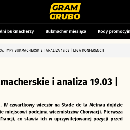
alni bukmacherzy
Bukmacher miesiąca
Kody promocyj
A. TYPY BUKMACHERSKIE I ANALIZA 19.03 | LIGA KONFERENCJI
macherskie i analiza 19.03 |
a. W czwartkowy wieczór na Stade de la Meinau dojdzie
dzie miejscowi podejmą wicemistrzów Chorwacji. Pierwsza
rancji, co stawia ich w uprzywilejowanej pozycji przed