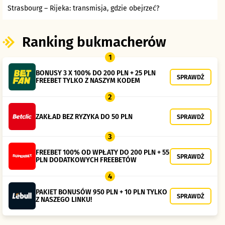
Strasbourg – Rijeka: transmisja, gdzie obejrzeć?
Ranking bukmacherów
1
BONUSY 3 X 100% DO 200 PLN + 25 PLN
SPRAWDŹ
FREEBET TYLKO Z NASZYM KODEM
2
ZAKŁAD BEZ RYZYKA DO 50 PLN
SPRAWDŹ
3
FREEBET 100% OD WPŁATY DO 200 PLN + 55
SPRAWDŹ
PLN DODATKOWYCH FREEBETÓW
4
PAKIET BONUSÓW 950 PLN + 10 PLN TYLKO
SPRAWDŹ
Z NASZEGO LINKU!