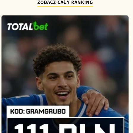
ZOBACZ CAŁY RANKING
M
222 ZŁ ZA GOLA RAKOWA
KOD: GRAMGRUBO