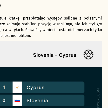
e
uje kratkę, przeplatając występy solidne z bolesnymi
ze zajmują stabilną pozycję w rankingu, ale ich styl gry
jsca w tyłach. Słoweńcy w pięciu ostatnich meczach tylko
ie jest monolitem.