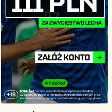
8.08 15:30
Ekstraklasa
08.08 18:15
1. Liga Polska
X
X
 Lublin
Korona Kielce
Legia Warszawa
Podbeskidzie
L
Bielsko-Biała
.25
2.8
3.15
2.55
1.23
5.8
GRAJ
GRAJ