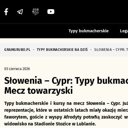
Typy bukmacherskie
Leg
GRAMGRUBO.PL
-
TYPY BUKMACHERSKIE NA DZIŚ
-
SŁOWENIA – CYPR: 
03 czerwca 2026
Słowenia – Cypr: Typy bukmach
Mecz towarzyski
Typy bukmacherskie i kursy na mecz Słowenia – Cypr. Już
reprezentacje, które w ostatnich latach miały okazję mie
faworytem, goście z wyspy Afrodyty potrafią zaskoczyć 
widowisko na Stadionie Stozice w Lublanie.