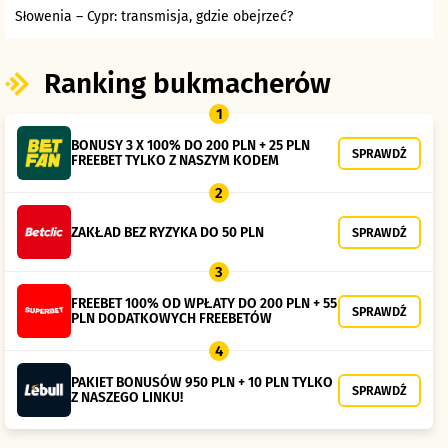
Słowenia – Cypr: transmisja, gdzie obejrzeć?
Ranking bukmacherów
1
BONUSY 3 X 100% DO 200 PLN + 25 PLN
SPRAWDŹ
FREEBET TYLKO Z NASZYM KODEM
2
ZAKŁAD BEZ RYZYKA DO 50 PLN
SPRAWDŹ
3
FREEBET 100% OD WPŁATY DO 200 PLN + 55
SPRAWDŹ
PLN DODATKOWYCH FREEBETÓW
4
PAKIET BONUSÓW 950 PLN + 10 PLN TYLKO
SPRAWDŹ
Z NASZEGO LINKU!