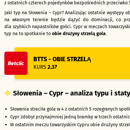
z ostatnich czterech pojedynków bezpośrednich przeciwko 
Jaki typ na Słowenia – Cypr? Analizując ostatnie występy 
na własnym terenie będzie dążyć do dominacji, co pr
dla szybkich napastników gości. Cypr w meczach towarzyski
typ na to spotkanie to
obie drużyny strzelą gola
.
BTTS - OBIE STRZELĄ
KURS
2.37
Słowenia – Cypr – analiza typu i stat
Słowenia straciła gola w 4 z ostatnich 5 rozegranych spot
Cypr zdobył przynajmniej jedną bramkę w trzech ostatni
W ostatnim meczu towarzyskim Cypru obie drużyny strzeli