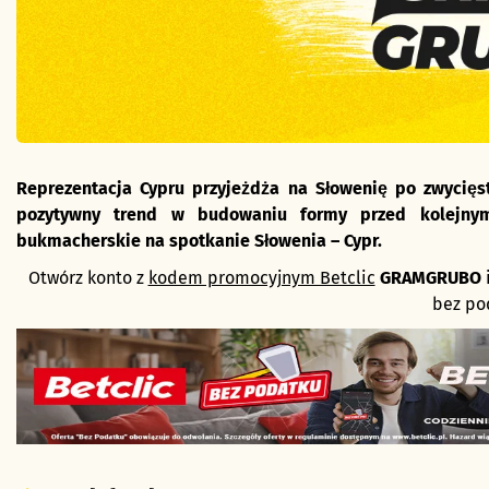
Reprezentacja Cypru przyjeżdża na Słowenię po zwycię
pozytywny trend w budowaniu formy przed kolejny
bukmacherskie na spotkanie Słowenia – Cypr.
Otwórz konto z
kodem promocyjnym Betclic
GRAMGRUBO
bez po