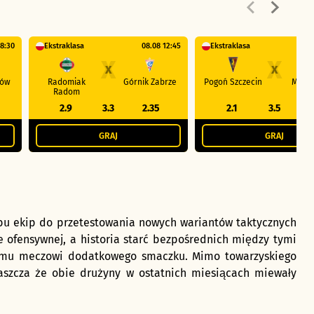
18:30
Ekstraklasa
08.08 12:45
Ekstraklasa
0
X
X
zów
Radomiak
Górnik Zabrze
Pogoń Szczecin
Motor
Radom
2.9
3.3
2.35
2.1
3.5
3
GRAJ
GRAJ
obu ekip do przetestowania nowych wariantów taktycznych
e ofensywnej, a historia starć bezpośrednich między tymi
emu meczowi dodatkowego smaczku. Mimo towarzyskiego
łaszcza że obie drużyny w ostatnich miesiącach miewały