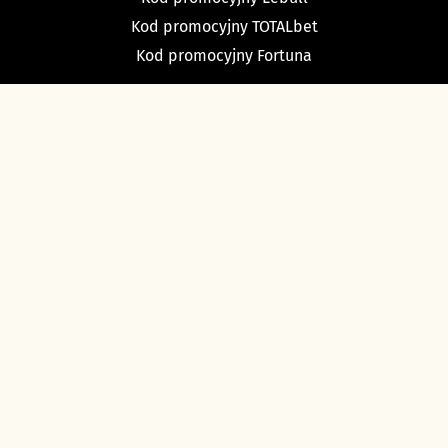
Kod promocyjny TOTALbet
Kod promocyjny Fortuna
TYPY BUKMACHERSKIE
Typy dnia
Typy na dziś piłka nożna
Typy na tenis
Typy na NBA
Typy na NHL
Typy bukmacherskie Sport Betfan
O nas i kontakt
Ustawienia cookies
Polityka prywatności