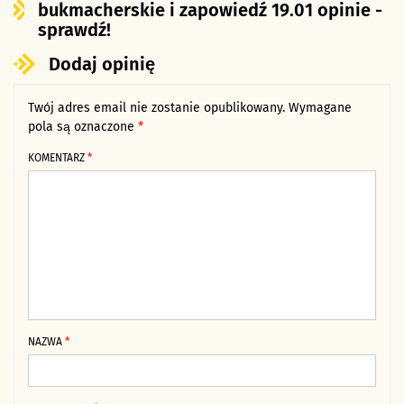
bukmacherskie i zapowiedź 19.01 opinie -
sprawdź!
Dodaj opinię
Twój adres email nie zostanie opublikowany.
Alternative:
Wymagane
pola są oznaczone
*
KOMENTARZ
*
NAZWA
*