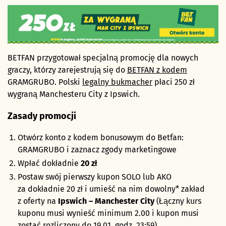
BETFAN przygotował specjalną promocję dla nowych
graczy, którzy zarejestrują się do
BETFAN z kodem
GRAMGRUBO. Polski
legalny bukmacher
płaci 250 zł
wygraną Manchesteru City z Ipswich.
Zasady promocji
Otwórz konto z kodem bonusowym do Betfan:
GRAMGRUBO i zaznacz zgody marketingowe
Wpłać dokładnie
20
zł
Postaw swój pierwszy kupon SOLO lub AKO
za dokładnie 20 zł i umieść na nim dowolny* zakład
z oferty na
Ipswich – Manchester City
(Łączny kurs
kuponu musi wynieść minimum 2.00 i kupon musi
zostać rozliczony do 19.01, godz. 23:59)