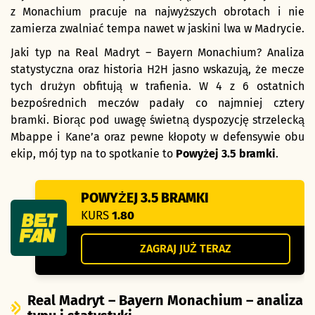
z Monachium pracuje na najwyższych obrotach i nie
zamierza zwalniać tempa nawet w jaskini lwa w Madrycie.
Jaki typ na Real Madryt – Bayern Monachium? Analiza
statystyczna oraz historia H2H jasno wskazują, że mecze
tych drużyn obfitują w trafienia. W 4 z 6 ostatnich
bezpośrednich meczów padały co najmniej cztery
bramki. Biorąc pod uwagę świetną dyspozycję strzelecką
Mbappe i Kane’a oraz pewne kłopoty w defensywie obu
ekip, mój typ na to spotkanie to
Powyżej 3.5 bramki
.
POWYŻEJ 3.5 BRAMKI
KURS
1.80
ZAGRAJ JUŻ TERAZ
Real Madryt – Bayern Monachium – analiza