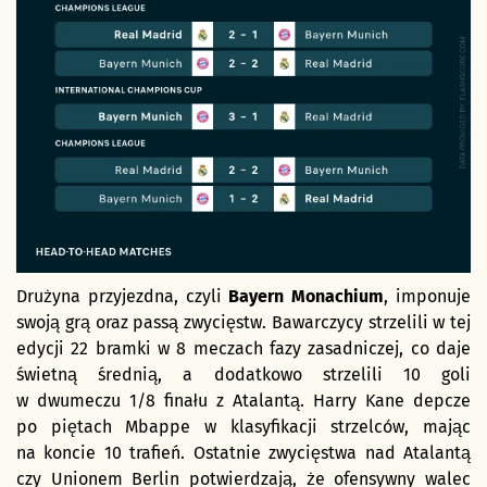
Drużyna przyjezdna, czyli
Bayern Monachium
, imponuje
swoją grą oraz passą zwycięstw. Bawarczycy strzelili w tej
edycji 22 bramki w 8 meczach fazy zasadniczej, co daje
świetną średnią, a dodatkowo strzelili 10 goli
w dwumeczu 1/8 finału z Atalantą. Harry Kane depcze
po piętach Mbappe w klasyfikacji strzelców, mając
na koncie 10 trafień. Ostatnie zwycięstwa nad Atalantą
czy Unionem Berlin potwierdzają, że ofensywny walec