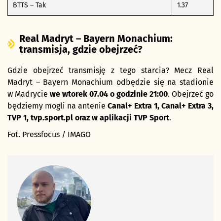
BTTS – Tak
1.37
Real Madryt – Bayern Monachium:
transmisja, gdzie obejrzeć?
Gdzie obejrzeć transmisję z tego starcia? Mecz Real
Madryt – Bayern Monachium odbędzie się na stadionie
w Madrycie
we wtorek 07.04 o godzinie 21:00
. Obejrzeć go
będziemy mogli na antenie
Canal+ Extra 1, Canal+ Extra 3,
TVP 1, tvp.sport.pl oraz w aplikacji TVP Sport
.
Fot. Pressfocus / IMAGO