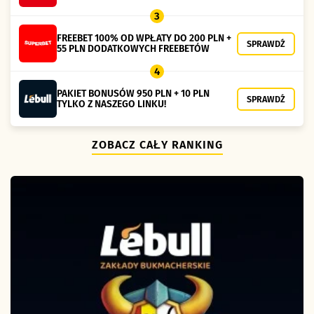
3
FREEBET 100% OD WPŁATY DO 200 PLN +
SPRAWDŹ
55 PLN DODATKOWYCH FREEBETÓW
4
PAKIET BONUSÓW 950 PLN + 10 PLN
SPRAWDŹ
TYLKO Z NASZEGO LINKU!
ZOBACZ CAŁY RANKING