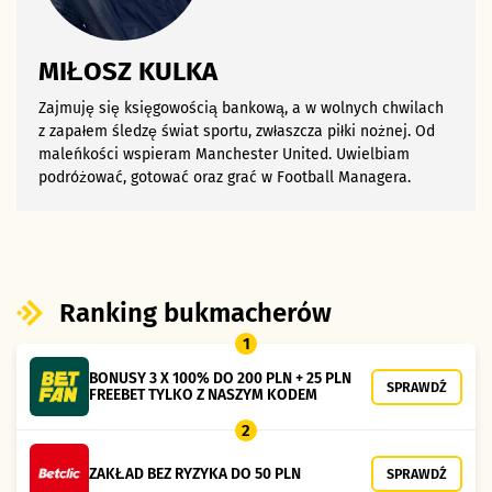
MIŁOSZ KULKA
Zajmuję się księgowością bankową, a w wolnych chwilach
z zapałem śledzę świat sportu, zwłaszcza piłki nożnej. Od
maleńkości wspieram Manchester United. Uwielbiam
podróżować, gotować oraz grać w Football Managera.
Ranking bukmacherów
1
BONUSY 3 X 100% DO 200 PLN + 25 PLN
SPRAWDŹ
FREEBET TYLKO Z NASZYM KODEM
2
ZAKŁAD BEZ RYZYKA DO 50 PLN
SPRAWDŹ