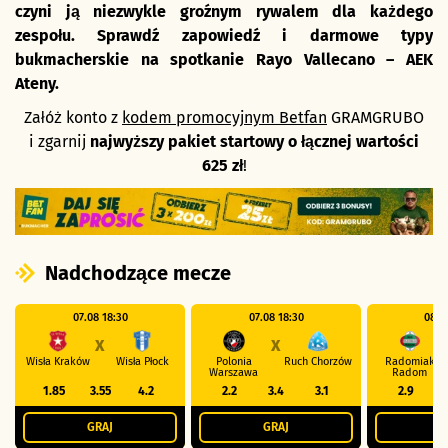
czyni ją niezwykle groźnym rywalem dla każdego
zespołu. Sprawdź zapowiedź i darmowe typy
bukmacherskie na spotkanie Rayo Vallecano – AEK
Ateny.
Załóż konto z
kodem promocyjnym Betfan
GRAMGRUBO
i zgarnij
najwyższy pakiet startowy o łącznej wartości
625 zł
!
Nadchodzące mecze
07.08 18:30
07.08 18:30
08.0
X
X
Wisła Kraków
Wisła Płock
Polonia
Ruch Chorzów
Radomiak
Warszawa
Radom
1.85
3.55
4.2
2.2
3.4
3.1
2.9
GRAJ
GRAJ
G