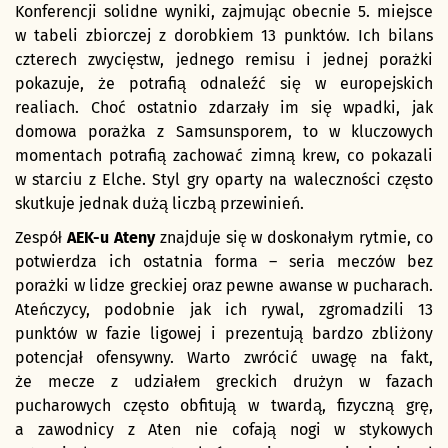
Konferencji solidne wyniki, zajmując obecnie 5. miejsce
w tabeli zbiorczej z dorobkiem 13 punktów. Ich bilans
czterech zwycięstw, jednego remisu i jednej porażki
pokazuje, że potrafią odnaleźć się w europejskich
realiach. Choć ostatnio zdarzały im się wpadki, jak
domowa porażka z Samsunsporem, to w kluczowych
momentach potrafią zachować zimną krew, co pokazali
w starciu z Elche. Styl gry oparty na waleczności często
skutkuje jednak dużą liczbą przewinień.
Zespół
AEK-u Ateny
znajduje się w doskonałym rytmie, co
potwierdza ich ostatnia forma – seria meczów bez
porażki w lidze greckiej oraz pewne awanse w pucharach.
Ateńczycy, podobnie jak ich rywal, zgromadzili 13
punktów w fazie ligowej i prezentują bardzo zbliżony
potencjał ofensywny. Warto zwrócić uwagę na fakt,
że mecze z udziałem greckich drużyn w fazach
pucharowych często obfitują w twardą, fizyczną grę,
a zawodnicy z Aten nie cofają nogi w stykowych