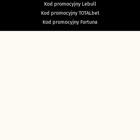
Kod promocyjny Lebull
Kod promocyjny TOTALbet
Kod promocyjny Fortuna
TYPY BUKMACHERSKIE
Typy dnia
Typy na dziś piłka nożna
Typy na tenis
Typy na NBA
Typy na NHL
Typy bukmacherskie Sport Betfan
O nas i kontakt
Ustawienia cookies
Polityka prywatności