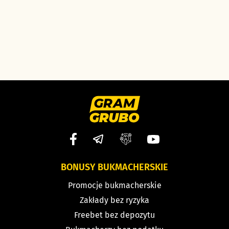
BONUSY BUKMACHERSKIE
Promocje bukmacherskie
Zakłady bez ryzyka
Freebet bez depozytu