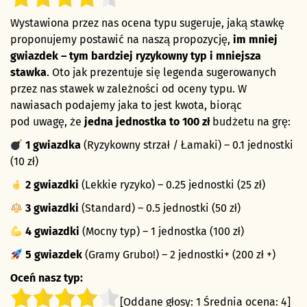
Wystawiona przez nas ocena typu sugeruje, jaką stawkę
proponujemy postawić na naszą propozycję,
im mniej
gwiazdek – tym bardziej ryzykowny typ i mniejsza
stawka
. Oto jak prezentuje się legenda sugerowanych
przez nas stawek w zależności od oceny typu. W
nawiasach podajemy jaka to jest kwota, biorąc
pod uwagę, że
jedna jednostka to 100 zł
budżetu na grę:
1 gwiazdka
(Ryzykowny strzał / Łamaki) – 0.1 jednostki
(10 zł)
2 gwiazdki
(Lekkie ryzyko) – 0.25 jednostki (25 zł)
3 gwiazdki
(Standard) – 0.5 jednostki (50 zł)
4 gwiazdki
(Mocny typ) – 1 jednostka (100 zł)
5 gwiazdek
(Gramy Grubo!) – 2 jednostki+ (200 zł +)
Oceń nasz typ:
[Oddane głosy:
1
Średnia ocena:
4
]