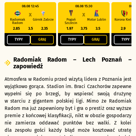
08.08 12:45
08.08 15:30
08.0
X
X
Radomiak
Górnik Zabrze
Pogoń
Motor Lublin
Korona Kielce
Radom
Szczecin
2.85
3.5
2.35
1.97
3.75
3.5
2.9
3
TYPY
GRAJ
TYPY
GRAJ
TYPY
Radomiak Radom – Lech Poznań –
zapowiedź
Atmosfera w Radomiu przed wizytą lidera z Poznania jest
wyjątkowo gorąca. Stadion im. Braci Czachorów zapewne
wypełni się po brzegi, by wspierać swoją drużynę
w starciu z gigantem polskiej ligi. Mimo że Radomiak
Radom ma już zapewniony byt i gra o prestiż oraz wyższe
premie z końcowej klasyfikacji, nikt w obozie gospodarzy
nie zamierza oddawać punktów bez walki. Z kolei
dla zespołu gości każdy błąd może kosztować utratę