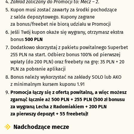
Zakład zaliczany do Promocji to: Mecz – 2.
Kupon musi zostać zawarty za środki pochodzące
z salda depozytowego. Kupony zagrane
za bonus/freebet nie biorą udziału w Promocji
Jeśli Twój kupon okaże się wygrany, otrzymasz ekstra
bonus
500 PLN
Dodatkowo skorzystaj z pakietu powitalnego Superbet
255 PLN na start. Odbierz bonus 100% od pierwszej
wpłaty (do 200 PLN) oraz freebety na grę: 35 PLN + 20
PLN za pobranie aplikacji
Bonus należy wykorzystać na zakłady SOLO lub AKO
z minimalnym kursem kuponu 1.91
Promocja łączy się z ofertą powitalną, a więc możesz
zgarnąć łącznie aż 500 PLN + 255 PLN (500 zł bonusu
za wygraną Lecha z Radomiakiem + 200 PLN
za pierwszy depozyt + 55 freebetu)!
Nadchodzące mecze