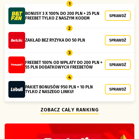
1
BONUSY 3 X 100% DO 200 PLN + 25 PLN
SPRAWDŹ
FREEBET TYLKO Z NASZYM KODEM
2
ZAKŁAD BEZ RYZYKA DO 50 PLN
SPRAWDŹ
3
FREEBET 100% OD WPŁATY DO 200 PLN +
SPRAWDŹ
55 PLN DODATKOWYCH FREEBETÓW
4
PAKIET BONUSÓW 950 PLN + 10 PLN
SPRAWDŹ
TYLKO Z NASZEGO LINKU!
ZOBACZ CAŁY RANKING