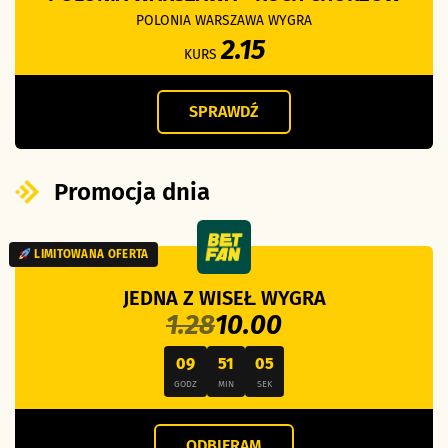
POLONIA WARSZAWA WYGRA
2.15
KURS
SPRAWDŹ
Promocja dnia
LIMITOWANA OFERTA
JEDNA Z WISEŁ WYGRA
1.28
10.00
09
51
05
GODZ
MIN
SEK
ODBIERAM