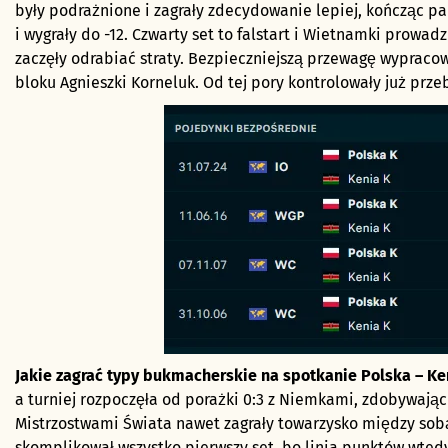
były podrażnione i zagrały zdecydowanie lepiej, kończąc par
i wygrały do -12. Czwarty set to falstart i Wietnamki prowadzi
zaczęły odrabiać straty. Bezpieczniejszą przewagę wypracow
bloku Agnieszki Korneluk. Od tej pory kontrolowały już przeb
Jakie zagrać typy bukmacherskie na spotkanie Polska – Ke
a turniej rozpoczęła od porażki 0:3 z Niemkami, zdobywając
Mistrzostwami Świata nawet zagrały towarzysko między sobą 
skomplikował wszystko pierwszy set, bo linia punktów wtedy