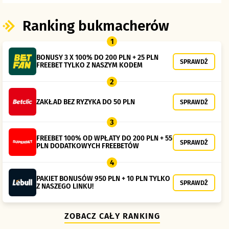
Ranking bukmacherów
1
BONUSY 3 X 100% DO 200 PLN + 25 PLN
SPRAWDŹ
FREEBET TYLKO Z NASZYM KODEM
2
ZAKŁAD BEZ RYZYKA DO 50 PLN
SPRAWDŹ
3
FREEBET 100% OD WPŁATY DO 200 PLN + 55
SPRAWDŹ
PLN DODATKOWYCH FREEBETÓW
4
PAKIET BONUSÓW 950 PLN + 10 PLN TYLKO
SPRAWDŹ
Z NASZEGO LINKU!
ZOBACZ CAŁY RANKING