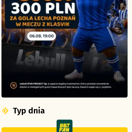
Typ dnia