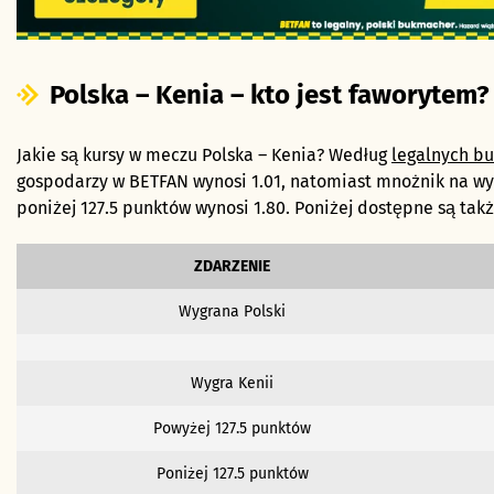
Polska – Kenia – kto jest faworytem
Jakie są kursy w meczu Polska – Kenia? Według
legalnych b
gospodarzy w BETFAN wynosi 1.01, natomiast mnożnik na wyg
poniżej 127.5 punktów wynosi 1.80. Poniżej dostępne są takż
ZDARZENIE
Wygrana Polski
Wygra Kenii
Powyżej 127.5 punktów
Poniżej 127.5 punktów