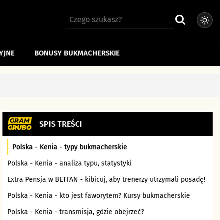
YJNE
BONUSY BUKMACHERSKIE
SPIS TREŚCI
Polska - Kenia - typy bukmacherskie
Polska - Kenia - analiza typu, statystyki
Extra Pensja w BETFAN - kibicuj, aby trenerzy utrzymali posadę!
Polska - Kenia - kto jest faworytem? Kursy bukmacherskie
Polska - Kenia - transmisja, gdzie obejrzeć?