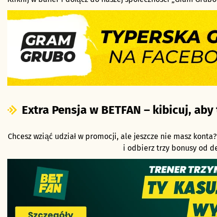
Extra Pensja w BETFAN – kibicuj, aby
Chcesz wziąć udział w promocji, ale jeszcze nie masz konta?
i odbierz trzy bonusy od 