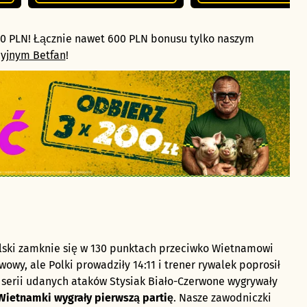
0 PLN! Łącznie nawet 600 PLN bonusu tylko naszym
yjnym Betfan
!
lski zamknie się w 130 punktach przeciwko Wietnamowi
wowy, ale Polki prowadziły 14:11 i trener rywalek poprosił
 po serii udanych ataków Stysiak Biało-Czerwone wygrywały
Wietnamki wygrały pierwszą partię
. Nasze zawodniczki