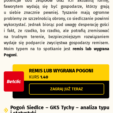
potencjał obu zespołów oraz ich aktualną formę,
faworytem wydają się być gospodarze, którzy grają
u siebie znacznie pewniej. Tyszanie mają ogromne
problemy ze szczelnością obrony, co siedlczanie powinni
wykorzystać. Jednak biorąc pod uwagę desperację gości
i fakt, że rzadko, bo rzadko, ale potrafią zremisować
na trudnym terenie, bezpieczniejszym rozwiązaniem
wydaje się podparcie zwycięstwa gospodarzy remisem.
Moim typem na to spotkanie jest
remis lub wygrana
Pogoni
.
REMIS LUB WYGRANA POGONI
KURS
1.40
ZAGRAJ JUŻ TERAZ
Pogoń Siedlce – GKS Tychy – analiza typu