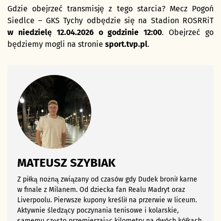
Gdzie obejrzeć transmisję z tego starcia? Mecz Pogoń
Siedlce – GKS Tychy odbędzie się na Stadion ROSRRiT
w niedzielę 12.04.2026 o godzinie 12:00
. Obejrzeć go
będziemy mogli na stronie
sport.tvp.pl
.
MATEUSZ SZYBIAK
Z piłką nożną związany od czasów gdy Dudek bronił karne
w finale z Milanem. Od dziecka fan Realu Madryt oraz
Liverpoolu. Pierwsze kupony kreślił na przerwie w liceum.
Aktywnie śledzący poczynania tenisowe i kolarskie,
samemu często przemierzając kilometry na dwóch kółkach.