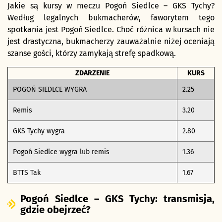
Jakie są kursy w meczu Pogoń Siedlce – GKS Tychy?
Według legalnych bukmacherów, faworytem tego
spotkania jest Pogoń Siedlce. Choć różnica w kursach nie
jest drastyczna, bukmacherzy zauważalnie niżej oceniają
szanse gości, którzy zamykają strefę spadkową.
ZDARZENIE
KURS
POGOŃ SIEDLCE WYGRA
2.25
Remis
3.20
GKS Tychy wygra
2.80
Pogoń Siedlce wygra lub remis
1.36
BTTS Tak
1.67
Pogoń Siedlce – GKS Tychy: transmisja,
gdzie obejrzeć?