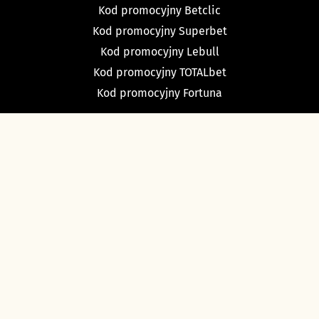
Kod promocyjny Betclic
Kod promocyjny Superbet
Kod promocyjny Lebull
Kod promocyjny TOTALbet
Kod promocyjny Fortuna
TYPY BUKMACHERSKIE
Typy dnia
Typy na dziś piłka nożna
Typy na tenis
Typy na NBA
Typy na NHL
Typy bukmacherskie Sport Betfan
O nas i kontakt