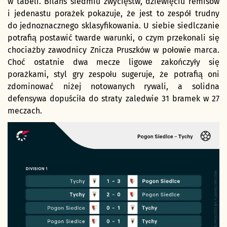
w tabeli. Bilans siedmiu zwycięstw, dziewięciu remisów
i jedenastu porażek pokazuje, że jest to zespół trudny
do jednoznacznego sklasyfikowania. U siebie siedlczanie
potrafią postawić twarde warunki, o czym przekonali się
chociażby zawodnicy Znicza Pruszków w połowie marca.
Choć ostatnie dwa mecze ligowe zakończyły się
porażkami, styl gry zespołu sugeruje, że potrafią oni
zdominować niżej notowanych rywali, a solidna
defensywa dopuściła do straty zaledwie 31 bramek w 27
meczach.