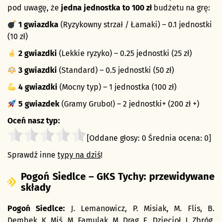
pod uwagę, że
jedna jednostka to 100 zł
budżetu na grę:
1 gwiazdka
(Ryzykowny strzał / Łamaki) – 0.1 jednostki
(10 zł)
2 gwiazdki
(Lekkie ryzyko) – 0.25 jednostki (25 zł)
3 gwiazdki
(Standard) – 0.5 jednostki (50 zł)
4 gwiazdki
(Mocny typ) – 1 jednostka (100 zł)
5 gwiazdek
(Gramy Grubo!) – 2 jednostki+ (200 zł +)
Oceń nasz typ:
[Oddane głosy:
0
Średnia ocena:
0
]
Sprawdź inne
typy na dziś
!
Pogoń Siedlce – GKS Tychy: przewidywane
składy
Pogoń Siedlce:
J. Lemanowicz, P. Misiak, M. Flis, B.
Dembek, K. Miś, M. Famulak, M. Drag, E. Dzięcioł, J. Zbróg,