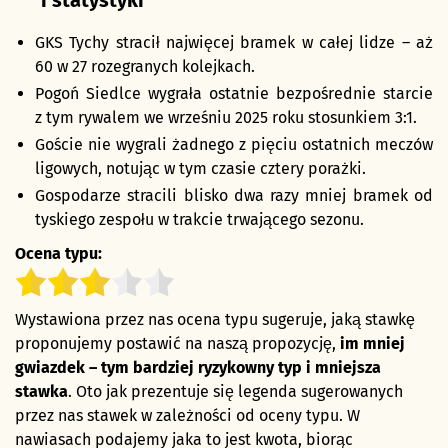
i statystyki
GKS Tychy stracił najwięcej bramek w całej lidze – aż
60 w 27 rozegranych kolejkach.
Pogoń Siedlce wygrała ostatnie bezpośrednie starcie
z tym rywalem we wrześniu 2025 roku stosunkiem 3:1.
Goście nie wygrali żadnego z pięciu ostatnich meczów
ligowych, notując w tym czasie cztery porażki.
Gospodarze stracili blisko dwa razy mniej bramek od
tyskiego zespołu w trakcie trwającego sezonu.
Ocena typu:
Wystawiona przez nas ocena typu sugeruje, jaką stawkę
proponujemy postawić na naszą propozycję,
im mniej
gwiazdek – tym bardziej ryzykowny typ i mniejsza
stawka
. Oto jak prezentuje się legenda sugerowanych
przez nas stawek w zależności od oceny typu. W
nawiasach podajemy jaka to jest kwota, biorąc