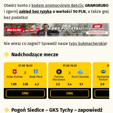
Otwórz konto z
kodem promocyjnym Betclic
GRAMGRUBO
i zgarnij
zakład bez ryzyka
o wartości 50 PLN
, a także graj
bez podatku!
Nie wiesz co zagrać? Sprawdź nasze
typy bukmacherskie
!
Nadchodzące mecze
07.08 18:30
07.08 18:30
08.0
X
X
Wisła Kraków
Wisła Płock
Polonia
Ruch Chorzów
Radomiak
Warszawa
Radom
1.85
3.55
4.2
2.2
3.4
3.1
2.9
GRAJ
GRAJ
G
Pogoń Siedlce – GKS Tychy – zapowiedź