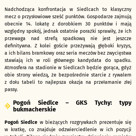
Nadchodząca konfrontacja w Siedlcach to klasyczny
mecz o przysłowiowe sześć punktów. Gospodarze zajmują
obecnie 14. lokatę z dorobkiem 30 punktów i mają
względny spokój, jednak ostatnie porażki sprawiły, że ich
przewaga nad strefą spadkową nie jest jeszcze
definitywna. Z kolei goście przeżywają głęboki kryzys,
a ich bilans bramkowy oraz seria meczów bez zwycięstwa
stawiają ich w roli głównego kandydata do spadku.
Atmosfera na stadionie w Siedlcach będzie gorąca, gdyż
obie strony wiedzą, że bezpośrednie starcie z rywalem
z dołu tabeli to najlepsza okazja na przełamanie złej
passy.
Pogoń Siedlce – GKS Tychy: typy
bukmacherskie
Pogoń Siedlce
w bieżących rozgrywkach prezentuje się
w kratkę, co znajduje odzwierciedlenie w ich pozycji