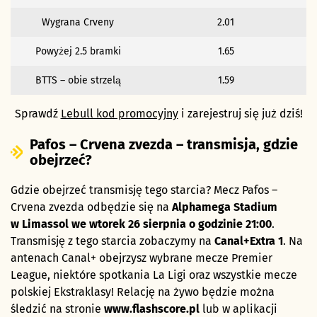
Wygrana Crveny
2.01
Powyżej 2.5 bramki
1.65
BTTS – obie strzelą
1.59
Sprawdź
Lebull kod promocyjny
i zarejestruj się już dziś!
Pafos – Crvena zvezda – transmisja, gdzie
obejrzeć?
Gdzie obejrzeć transmisję tego starcia? Mecz Pafos –
Crvena zvezda odbędzie się na
Alphamega Stadium
w Limassol we wtorek 26 sierpnia o godzinie 21:00
.
Transmisję z tego starcia zobaczymy na
Canal+Extra 1
. Na
antenach Canal+ obejrzysz wybrane mecze Premier
League, niektóre spotkania La Ligi oraz wszystkie mecze
polskiej Ekstraklasy! Relację na żywo będzie można
śledzić na stronie
www.flashscore.pl
lub w aplikacji