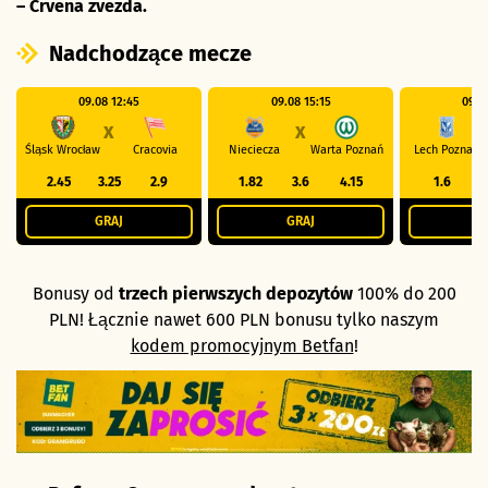
– Crvena zvezda.
Nadchodzące mecze
09.08 12:45
09.08 15:15
09.0
X
X
Śląsk Wrocław
Cracovia
Nieciecza
Warta Poznań
Lech Poznań
2.45
3.25
2.9
1.82
3.6
4.15
1.6
GRAJ
GRAJ
G
Bonusy od
trzech pierwszych depozytów
100% do 200
PLN! Łącznie nawet 600 PLN bonusu tylko naszym
kodem promocyjnym Betfan
!