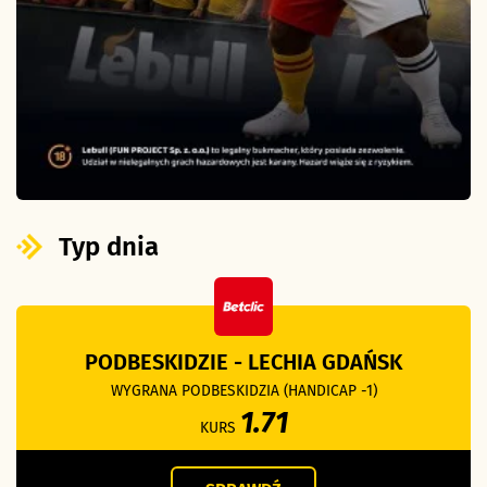
Typ dnia
PODBESKIDZIE - LECHIA GDAŃSK
WYGRANA PODBESKIDZIA (HANDICAP -1)
1.71
KURS