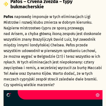
Pafos – Crvena zvezda – typy
bukmacherskie
Pafos
naprawdę imponuje w tych eliminacjach Ligi
Mistrzów i rozwój klubu zmierza w dobrym kierunku.
Najpierw mistrzostwo Cypru ze sporą przewagą
nad Arisem, a chyba główną ikoną zespołu jest doskonale
wszystkim znany Brazylijczyk David Luiz, był zawodnik
między innymi londyńskiej Chelsea. Pafos przede
wszystkim udowodnił w pierwszym spotkaniu Lechowi,
że można wygrać w Belgradzie (2:1) i teraz wszystko w ich
rękach. W tych eliminacjach jest niepokonany: cztery
zwycięstwa i remis, a wcześniej wyrzucił za burtę Maccabi
Tel Awiw oraz Dynamo Kijów. Warto dodać, że w tych
meczach cypryjski zespół stracił zaledwie dwie bramki.
Czy spełnią wielkie marzenie?