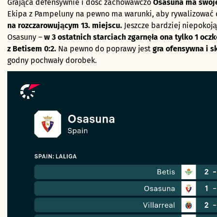
Grająca defensywnie i dość zachowawczo
Osasuna ma swoj
Ekipa z Pampeluny na pewno ma warunki, aby rywalizować c
na rozczarowującym 13. miejscu.
Jeszcze bardziej niepokoją
Osasuny –
w 3 ostatnich starciach zgarnęła ona tylko 1 oczk
z Betisem 0:2.
Na pewno do poprawy jest
gra ofensywna i 
godny pochwały dorobek.