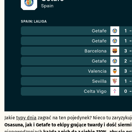
Jakie
typy dnia
zagrać na ten pojedynek? Nieco tu zaryzykuj
Osasuna, jak i Getafe to ekipy grające twardy i dość siermi
niepowodzeniach
każda z nich da z siebie 110%, aby się p