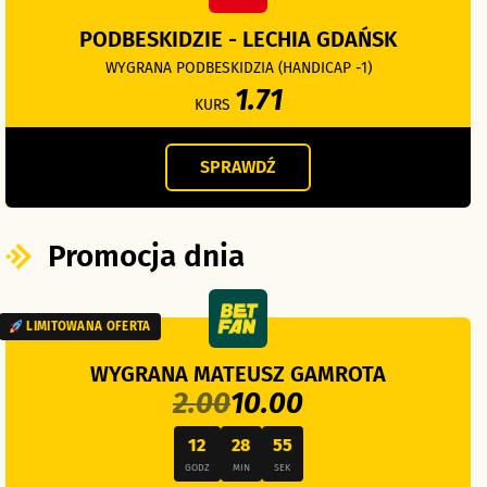
PODBESKIDZIE - LECHIA GDAŃSK
WYGRANA PODBESKIDZIA (HANDICAP -1)
1.71
KURS
SPRAWDŹ
Promocja dnia
LIMITOWANA OFERTA
WYGRANA MATEUSZ GAMROTA
2.00
10.00
12
28
53
GODZ
MIN
SEK