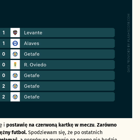
ę i
postawię na czerwoną kartkę w meczu
.
Zarówno
ężny futbol.
Spodziewam się, że po ostatnich
rzełamać
, a nerwów na murawie na pewno nie będzie