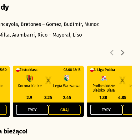
ady
Moncayola, Bretones – Gomez, Budimir, Munoz
illa, Arambarri, Rico – Mayoral, Liso
15:30
Ekstraklasa
08.08 18:15
1. Liga Polska
0
X
X
in
Korona Kielce
Legia Warszawa
Podbeskidzie
Lechia
Bielsko-Biała
2.9
3.25
2.45
1.38
4.85
TYPY
GRAJ
TYPY
GR
 bieżąco!