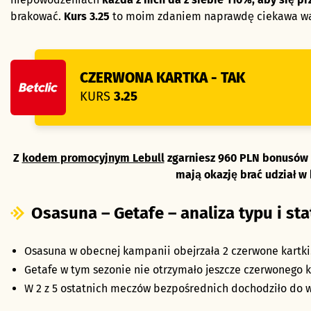
brakować.
Kurs 3.25
to moim zdaniem naprawdę ciekawa wa
CZERWONA KARTKA - TAK
KURS
3.25
Z
kodem promocyjnym Lebull
zgarniesz 960 PLN bonusów n
mają okazję brać udział w
Osasuna – Getafe – analiza typu i sta
Osasuna w obecnej kampanii obejrzała 2 czerwone kartki
Getafe w tym sezonie nie otrzymało jeszcze czerwonego k
W 2 z 5 ostatnich meczów bezpośrednich dochodziło do w