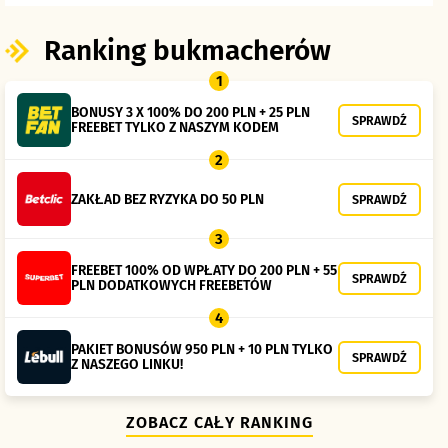
Ranking bukmacherów
1
BONUSY 3 X 100% DO 200 PLN + 25 PLN
SPRAWDŹ
FREEBET TYLKO Z NASZYM KODEM
2
ZAKŁAD BEZ RYZYKA DO 50 PLN
SPRAWDŹ
3
FREEBET 100% OD WPŁATY DO 200 PLN + 55
SPRAWDŹ
PLN DODATKOWYCH FREEBETÓW
4
PAKIET BONUSÓW 950 PLN + 10 PLN TYLKO
SPRAWDŹ
Z NASZEGO LINKU!
ZOBACZ CAŁY RANKING