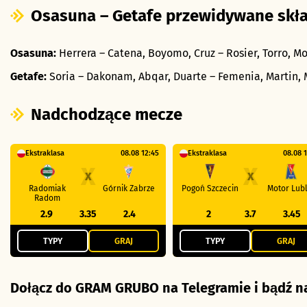
Osasuna – Getafe przewidywane skł
Osasuna:
Herrera – Catena, Boyomo, Cruz – Rosier, Torro, 
Getafe:
Soria – Dakonam, Abqar, Duarte – Femenia, Martin, M
Nadchodzące mecze
Ekstraklasa
08.08 12:45
Ekstraklasa
08.08 
X
X
Radomiak
Górnik Zabrze
Pogoń Szczecin
Motor Lubl
Radom
2.9
3.35
2.4
2
3.7
3.45
TYPY
GRAJ
TYPY
GRAJ
Dołącz do GRAM GRUBO na Telegramie i bądź na