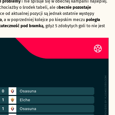
e problemy
i nie spisuje się w obecnej kampanii najlepiej.
hociażby o środek tabeli, ale o
becnie pozostaje
ce od aktualnej pozycji są jednak ostatnie występy
o
, a w poprzedniej kolejce po kiepskim meczu
poległa
skuteczność pod bramką
, gdyż 5 zdobytych goli to nie jest