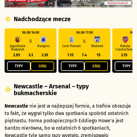
Nadchodzące mecze
06.08 16:00
06.08 17:00
06.0
X
X
Jagiellonia
Rangers
Lech Poznań
Klaksvik
Raków
Białystok
Częstochowa
2.95
3.3
2.35
1.15
7.4
15
2.15
3
TYPY
GRAJ
TYPY
GRAJ
TYPY
Newcastle – Arsenal – typy
bukmacherskie
Newcastle
nie jest w najlepszej formie, a trafnie obrazuje
to fakt, że wygrał tylko dwa spotkania spośród ostatnich
piętnastu. Forma podopiecznych Eddiego Howe’a jest
bardzo nierówna, bo w ostatnich 6 spotkaniach,
Newcastle tyle samo razy wygrało, zremisowało