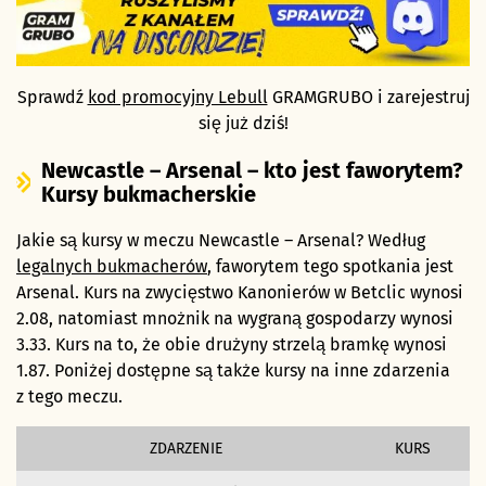
Sprawdź
kod promocyjny Lebull
GRAMGRUBO i zarejestruj
się już dziś!
Newcastle – Arsenal – kto jest faworytem?
Kursy bukmacherskie
Jakie są kursy w meczu Newcastle – Arsenal? Według
legalnych bukmacherów
, faworytem tego spotkania jest
Arsenal. Kurs na zwycięstwo Kanonierów w Betclic wynosi
2.08, natomiast mnożnik na wygraną gospodarzy wynosi
3.33. Kurs na to, że obie drużyny strzelą bramkę wynosi
1.87. Poniżej dostępne są także kursy na inne zdarzenia
z tego meczu.
ZDARZENIE
KURS