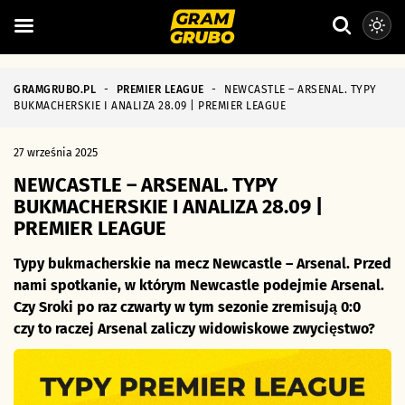
GRAMGRUBO.PL
-
PREMIER LEAGUE
-
NEWCASTLE – ARSENAL. TYPY
BUKMACHERSKIE I ANALIZA 28.09 | PREMIER LEAGUE
27 września 2025
NEWCASTLE – ARSENAL. TYPY
BUKMACHERSKIE I ANALIZA 28.09 |
PREMIER LEAGUE
Typy bukmacherskie na mecz Newcastle – Arsenal. Przed
nami spotkanie, w którym Newcastle podejmie Arsenal.
Czy Sroki po raz czwarty w tym sezonie zremisują 0:0
czy to raczej Arsenal zaliczy widowiskowe zwycięstwo?