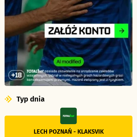
Typ dnia
LECH POZNAŃ - KLAKSVIK