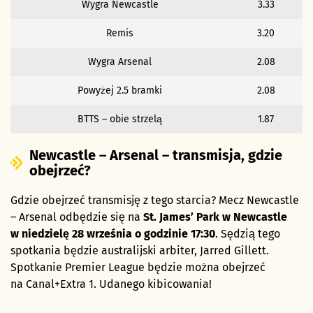
Wygra Newcastle
3.33
Remis
3.20
Wygra Arsenal
2.08
Powyżej 2.5 bramki
2.08
BTTS – obie strzelą
1.87
Newcastle – Arsenal – transmisja, gdzie
obejrzeć?
Gdzie obejrzeć transmisję z tego starcia? Mecz Newcastle
– Arsenal odbędzie się na
St. James’ Park w Newcastle
w niedzielę 28 września o godzinie 17:30
. Sędzią tego
spotkania będzie australijski arbiter, Jarred Gillett.
Spotkanie Premier League będzie można obejrzeć
na Canal+Extra 1. Udanego kibicowania!