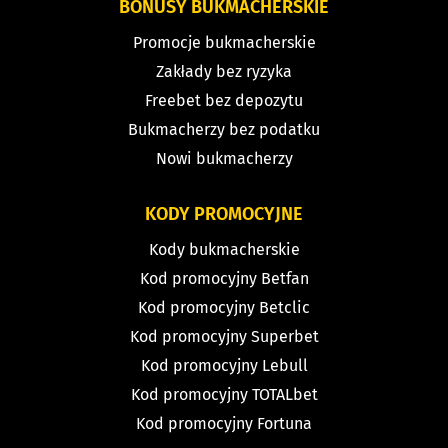
BONUSY BUKMACHERSKIE
Promocje bukmacherskie
Zakłady bez ryzyka
Freebet bez depozytu
Bukmacherzy bez podatku
Nowi bukmacherzy
KODY PROMOCYJNE
Kody bukmacherskie
Kod promocyjny Betfan
Kod promocyjny Betclic
Kod promocyjny Superbet
Kod promocyjny Lebull
Kod promocyjny TOTALbet
Kod promocyjny Fortuna