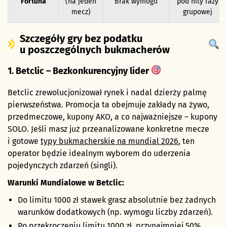
Fortuna
(na jeden
Brak wymogu
pod hity fazy
mecz)
grupowej
Szczegóły gry bez podatku
u poszczególnych bukmacherów
1. Betclic – Bezkonkurencyjny lider
Betclic zrewolucjonizował rynek i nadal dzierży palmę
pierwszeństwa. Promocja ta obejmuje zakłady na żywo,
przedmeczowe, kupony AKO, a co najważniejsze – kupony
SOLO. Jeśli masz już przeanalizowane konkretne mecze
i gotowe
typy bukmacherskie na mundial 2026
, ten
operator będzie idealnym wyborem do uderzenia
pojedynczych zdarzeń (singli).
Warunki Mundialowe w Betclic:
Do limitu 1000 zł stawek grasz absolutnie bez żadnych
warunków dodatkowych (np. wymogu liczby zdarzeń).
Po przekroczeniu limitu 1000 zł, przynajmniej 50%