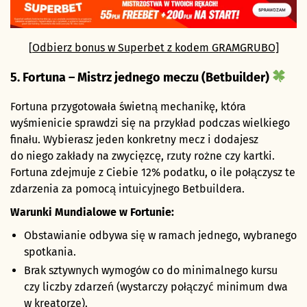
[Odbierz bonus w Superbet z kodem GRAMGRUBO]
5. Fortuna – Mistrz jednego meczu (Betbuilder)
Fortuna przygotowała świetną mechanikę, która
wyśmienicie sprawdzi się na przykład podczas wielkiego
finału. Wybierasz jeden konkretny mecz i dodajesz
do niego zakłady na zwycięzcę, rzuty rożne czy kartki.
Fortuna zdejmuje z Ciebie 12% podatku, o ile połączysz te
zdarzenia za pomocą intuicyjnego Betbuildera.
Warunki Mundialowe w Fortunie:
Obstawianie odbywa się w ramach jednego, wybranego
spotkania.
Brak sztywnych wymogów co do minimalnego kursu
czy liczby zdarzeń (wystarczy połączyć minimum dwa
w kreatorze).