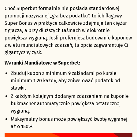
Choć Superbet formalnie nie posiada standardowej
promocji nazywanej „gra bez podatku”, to ich flagowy
Super Bonus w praktyce całkowicie zdejmuje ten ciężar
z gracza, a przy dłuższych taśmach wielokrotnie
powiększa wygraną. Jeśli preferujesz budowanie kuponów
z wielu mundialowych zdarzeń, ta opcja zagwarantuje Ci
gigantyczny zysk.
Warunki Mundialowe w Superbet:
Zbuduj kupon z minimum 9 zakładami po kursie
minimum 1.20 każdy, aby zniwelować podatek od
stawki.
Z każdym kolejnym dodanym zdarzeniem na kuponie
bukmacher automatycznie powiększa ostateczną
wygraną.
Maksymalny bonus może powiększyć kwotę wygranej
aż o 150%!