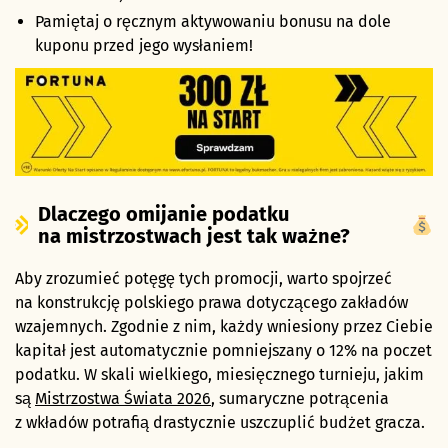
Pamiętaj o ręcznym aktywowaniu bonusu na dole
kuponu przed jego wysłaniem!
Dlaczego omijanie podatku
na mistrzostwach jest tak ważne?
Aby zrozumieć potęgę tych promocji, warto spojrzeć
na konstrukcję polskiego prawa dotyczącego zakładów
wzajemnych. Zgodnie z nim, każdy wniesiony przez Ciebie
kapitał jest automatycznie pomniejszany o 12% na poczet
podatku. W skali wielkiego, miesięcznego turnieju, jakim
są
Mistrzostwa Świata 2026
, sumaryczne potrącenia
z wkładów potrafią drastycznie uszczuplić budżet gracza.