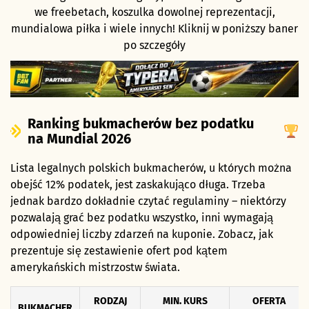
we freebetach, koszulka dowolnej reprezentacji,
mundialowa piłka i wiele innych! Kliknij w poniższy baner
po szczegóły
Ranking bukmacherów bez podatku
na Mundial 2026
Lista legalnych polskich bukmacherów, u których można
obejść 12% podatek, jest zaskakująco długa. Trzeba
jednak bardzo dokładnie czytać regulaminy – niektórzy
pozwalają grać bez podatku wszystko, inni wymagają
odpowiedniej liczby zdarzeń na kuponie. Zobacz, jak
prezentuje się zestawienie ofert pod kątem
amerykańskich mistrzostw świata.
RODZAJ
MIN. KURS
OFERTA
BUKMACHER