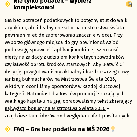
Nie tylko podatek – wybierz
kompleksowo!
Gra bez potrąceń podatkowych to potężny atut do walki
z rynkiem, ale idealny operator na mistrzostwa świata
powinien mieć do zaoferowania znacznie więcej. Przy
wyborze głównego miejsca do gry powinieneś wziąć
pod uwagę sprawność aplikacji mobilnej, szerokość
oferty na zakłady z udziałem konkretnych zawodników
czy łatwość obrotu środków startowych. Aby ułatwić Ci
decyzję, przygotowaliśmy aktualny i bardzo szczegółowy
ranking bukmacherów na Mistrzostwa Świata 2026
,
w którym oceniliśmy operatorów w każdej kluczowej
kategorii. Natomiast dla łowców promocji szukających
wielkiego kapitału na grę, opracowaliśmy tekst zbierający
najwyższe bonusy na Mistrzostwa Świata 2026
–
znajdziesz tam liderów pod względem ofert powitalnych.
FAQ – Gra bez podatku na MŚ 2026