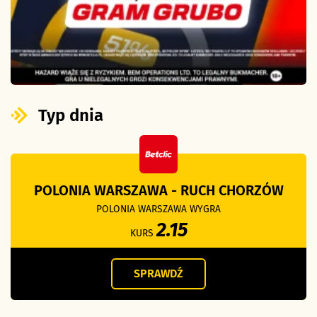
Typ dnia
POLONIA WARSZAWA - RUCH CHORZÓW
POLONIA WARSZAWA WYGRA
2.15
KURS
SPRAWDŹ